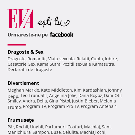
Urmareste-ne pe
Dragoste & Sex
Dragoste
Romantic
Viata sexuala
Relatii
Cuplu
Iubire
,
,
,
,
,
,
Casatorie
Sex
Kama Sutra
Pozitii sexuale Kamasutra
,
,
,
,
Declaratii de dragoste
Divertisment
Meghan Markle
Kate Middleton
Kim Kardashian
Johnny
,
,
,
Teo Trandafir
Angelina Jolie
Dana Rogoz
Dani Otil
Depp
,
,
,
,
,
Smiley
Andra
Delia
Gina Pistol
Justin Bieber
Melania
,
,
,
,
,
Program TV
Program Pro TV
Program Antena 1
Trump
,
,
,
Frumuseţe
Păr
Rochii
Unghii
Parfumuri
Coafuri
Machiaj
Sani
,
,
,
,
,
,
,
Manichiura
Sampon
Buze
Celulita
Machiaj ochi
,
,
,
,
,