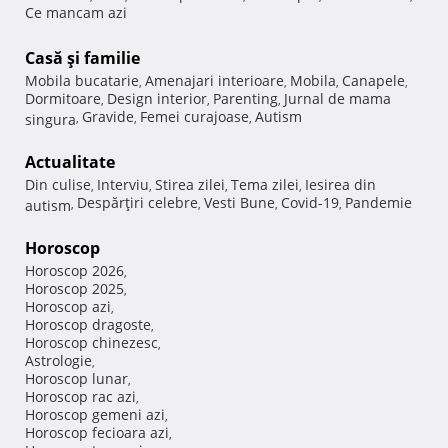
Ce mancam azi
Casă şi familie
Mobila bucatarie
Amenajari interioare
Mobila
Canapele
,
,
,
,
Dormitoare
Design interior
Parenting
Jurnal de mama
,
,
,
Gravide
Femei curajoase
Autism
singura
,
,
,
Actualitate
Din culise
Interviu
Stirea zilei
Tema zilei
Iesirea din
,
,
,
,
Despărţiri celebre
Vesti Bune
Covid-19
Pandemie
autism
,
,
,
,
Horoscop
Horoscop 2026
,
Horoscop 2025
,
Horoscop azi
,
Horoscop dragoste
,
Horoscop chinezesc
,
Astrologie
,
Horoscop lunar
,
Horoscop rac azi
,
Horoscop gemeni azi
,
Horoscop fecioara azi
,