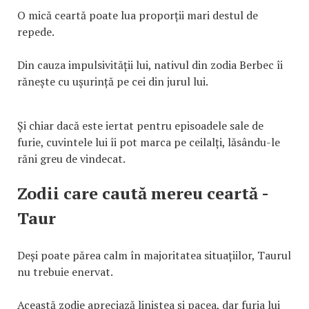
O mică ceartă poate lua proporții mari destul de
repede.
Din cauza impulsivității lui, nativul din zodia Berbec îi
rănește cu ușurință pe cei din jurul lui.
Și chiar dacă este iertat pentru episoadele sale de
furie, cuvintele lui îi pot marca pe ceilalți, lăsându-le
răni greu de vindecat.
Zodii care caută mereu ceartă -
Taur
Deși poate părea calm în majoritatea situațiilor, Taurul
nu trebuie enervat.
Această zodie apreciază liniștea și pacea, dar furia lui