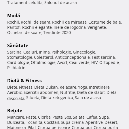
Tratament celulita
Salonul de acasa
,
Modă
Rochii
Rochii de seara
Rochii de mireasa
Costume de baie
,
,
,
,
Pantofi
Rochii elegante
Inele de logodna
Verighete
,
,
,
,
Ochelari de soare
Tendinte 2020
,
Sănătate
Sarcina
Ceaiuri
Inima
Psihologie
Ginecologie
,
,
,
,
,
Stomatologie
Colesterol
Anticonceptionale
Test sarcina
,
,
,
,
Cardiologie
Oftalmologie
Avort
Ceai verde
HIV
Ortopedie
,
,
,
,
,
,
Psihiatrie
Dietă & Fitness
Diete
Fitness
Dieta Dukan
Relaxare
Yoga
Intretinere
,
,
,
,
,
,
Aerobic
Exercitii abdomen
Nutritie
Dieta de slabit
Dieta
,
,
,
,
Silueta
Dieta ketogenica
Sala de acasa
disociata
,
,
,
Reţete
Mancare
Paste
Ciorba
Peste
Sos
Salata
Cafea
Supa
,
,
,
,
,
,
,
,
Dulceata
Tocanita
Cocktail
Supa crema
Aperitive
Desert
,
,
,
,
,
,
Maioneza
Pilaf
Ciorba perisoare
Ciorba pui
Ciorba burta
,
,
,
,
,