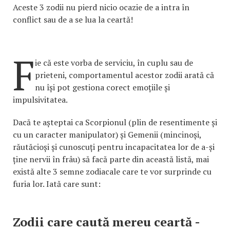
Aceste 3 zodii nu pierd nicio ocazie de a intra în
conflict sau de a se lua la ceartă!
F
ie că este vorba de serviciu, în cuplu sau de
prieteni, comportamentul acestor zodii arată că
nu își pot gestiona corect emoțiile și
impulsivitatea.
Dacă te așteptai ca Scorpionul (plin de resentimente și
cu un caracter manipulator) și Gemenii (mincinoși,
răutăcioși și cunoscuți pentru incapacitatea lor de a-și
ține nervii în frâu) să facă parte din această listă, mai
există alte 3 semne zodiacale care te vor surprinde cu
furia lor. Iată care sunt:
Zodii care caută mereu ceartă -