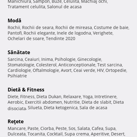
Manichiura
Sampon
Buze
Celulita
Machiaj ochi
,
,
,
,
,
Tratament celulita
Salonul de acasa
,
Modă
Rochii
Rochii de seara
Rochii de mireasa
Costume de baie
,
,
,
,
Pantofi
Rochii elegante
Inele de logodna
Verighete
,
,
,
,
Ochelari de soare
Tendinte 2020
,
Sănătate
Sarcina
Ceaiuri
Inima
Psihologie
Ginecologie
,
,
,
,
,
Stomatologie
Colesterol
Anticonceptionale
Test sarcina
,
,
,
,
Cardiologie
Oftalmologie
Avort
Ceai verde
HIV
Ortopedie
,
,
,
,
,
,
Psihiatrie
Dietă & Fitness
Diete
Fitness
Dieta Dukan
Relaxare
Yoga
Intretinere
,
,
,
,
,
,
Aerobic
Exercitii abdomen
Nutritie
Dieta de slabit
Dieta
,
,
,
,
Silueta
Dieta ketogenica
Sala de acasa
disociata
,
,
,
Reţete
Mancare
Paste
Ciorba
Peste
Sos
Salata
Cafea
Supa
,
,
,
,
,
,
,
,
Dulceata
Tocanita
Cocktail
Supa crema
Aperitive
Desert
,
,
,
,
,
,