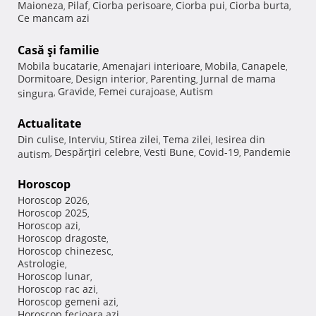
Maioneza
Pilaf
Ciorba perisoare
Ciorba pui
Ciorba burta
,
,
,
,
,
Ce mancam azi
Casă şi familie
Mobila bucatarie
Amenajari interioare
Mobila
Canapele
,
,
,
,
Dormitoare
Design interior
Parenting
Jurnal de mama
,
,
,
Gravide
Femei curajoase
Autism
singura
,
,
,
Actualitate
Din culise
Interviu
Stirea zilei
Tema zilei
Iesirea din
,
,
,
,
Despărţiri celebre
Vesti Bune
Covid-19
Pandemie
autism
,
,
,
,
Horoscop
Horoscop 2026
,
Horoscop 2025
,
Horoscop azi
,
Horoscop dragoste
,
Horoscop chinezesc
,
Astrologie
,
Horoscop lunar
,
Horoscop rac azi
,
Horoscop gemeni azi
,
Horoscop fecioara azi
,