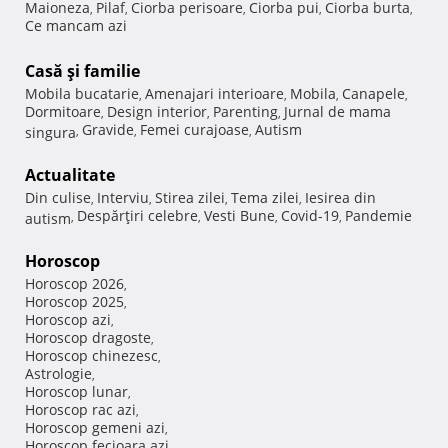
Maioneza
Pilaf
Ciorba perisoare
Ciorba pui
Ciorba burta
,
,
,
,
,
Ce mancam azi
Casă şi familie
Mobila bucatarie
Amenajari interioare
Mobila
Canapele
,
,
,
,
Dormitoare
Design interior
Parenting
Jurnal de mama
,
,
,
Gravide
Femei curajoase
Autism
singura
,
,
,
Actualitate
Din culise
Interviu
Stirea zilei
Tema zilei
Iesirea din
,
,
,
,
Despărţiri celebre
Vesti Bune
Covid-19
Pandemie
autism
,
,
,
,
Horoscop
Horoscop 2026
,
Horoscop 2025
,
Horoscop azi
,
Horoscop dragoste
,
Horoscop chinezesc
,
Astrologie
,
Horoscop lunar
,
Horoscop rac azi
,
Horoscop gemeni azi
,
Horoscop fecioara azi
,