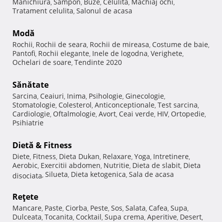
Manichiura
Sampon
Buze
Celulita
Machiaj ochi
,
,
,
,
,
Tratament celulita
Salonul de acasa
,
Modă
Rochii
Rochii de seara
Rochii de mireasa
Costume de baie
,
,
,
,
Pantofi
Rochii elegante
Inele de logodna
Verighete
,
,
,
,
Ochelari de soare
Tendinte 2020
,
Sănătate
Sarcina
Ceaiuri
Inima
Psihologie
Ginecologie
,
,
,
,
,
Stomatologie
Colesterol
Anticonceptionale
Test sarcina
,
,
,
,
Cardiologie
Oftalmologie
Avort
Ceai verde
HIV
Ortopedie
,
,
,
,
,
,
Psihiatrie
Dietă & Fitness
Diete
Fitness
Dieta Dukan
Relaxare
Yoga
Intretinere
,
,
,
,
,
,
Aerobic
Exercitii abdomen
Nutritie
Dieta de slabit
Dieta
,
,
,
,
Silueta
Dieta ketogenica
Sala de acasa
disociata
,
,
,
Reţete
Mancare
Paste
Ciorba
Peste
Sos
Salata
Cafea
Supa
,
,
,
,
,
,
,
,
Dulceata
Tocanita
Cocktail
Supa crema
Aperitive
Desert
,
,
,
,
,
,