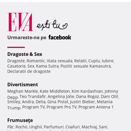
Urmareste-ne pe
Dragoste & Sex
Dragoste
Romantic
Viata sexuala
Relatii
Cuplu
Iubire
,
,
,
,
,
,
Casatorie
Sex
Kama Sutra
Pozitii sexuale Kamasutra
,
,
,
,
Declaratii de dragoste
Divertisment
Meghan Markle
Kate Middleton
Kim Kardashian
Johnny
,
,
,
Teo Trandafir
Angelina Jolie
Dana Rogoz
Dani Otil
Depp
,
,
,
,
,
Smiley
Andra
Delia
Gina Pistol
Justin Bieber
Melania
,
,
,
,
,
Program TV
Program Pro TV
Program Antena 1
Trump
,
,
,
Frumuseţe
Păr
Rochii
Unghii
Parfumuri
Coafuri
Machiaj
Sani
,
,
,
,
,
,
,