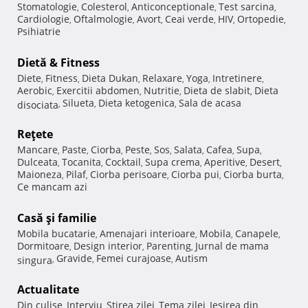
Stomatologie
Colesterol
Anticonceptionale
Test sarcina
,
,
,
,
Cardiologie
Oftalmologie
Avort
Ceai verde
HIV
Ortopedie
,
,
,
,
,
,
Psihiatrie
Dietă & Fitness
Diete
Fitness
Dieta Dukan
Relaxare
Yoga
Intretinere
,
,
,
,
,
,
Aerobic
Exercitii abdomen
Nutritie
Dieta de slabit
Dieta
,
,
,
,
Silueta
Dieta ketogenica
Sala de acasa
disociata
,
,
,
Reţete
Mancare
Paste
Ciorba
Peste
Sos
Salata
Cafea
Supa
,
,
,
,
,
,
,
,
Dulceata
Tocanita
Cocktail
Supa crema
Aperitive
Desert
,
,
,
,
,
,
Maioneza
Pilaf
Ciorba perisoare
Ciorba pui
Ciorba burta
,
,
,
,
,
Ce mancam azi
Casă şi familie
Mobila bucatarie
Amenajari interioare
Mobila
Canapele
,
,
,
,
Dormitoare
Design interior
Parenting
Jurnal de mama
,
,
,
Gravide
Femei curajoase
Autism
singura
,
,
,
Actualitate
Din culise
Interviu
Stirea zilei
Tema zilei
Iesirea din
,
,
,
,