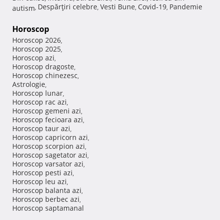
Despărţiri celebre
Vesti Bune
Covid-19
Pandemie
autism
,
,
,
,
Horoscop
Horoscop 2026
,
Horoscop 2025
,
Horoscop azi
,
Horoscop dragoste
,
Horoscop chinezesc
,
Astrologie
,
Horoscop lunar
,
Horoscop rac azi
,
Horoscop gemeni azi
,
Horoscop fecioara azi
,
Horoscop taur azi
,
Horoscop capricorn azi
,
Horoscop scorpion azi
,
Horoscop sagetator azi
,
Horoscop varsator azi
,
Horoscop pesti azi
,
Horoscop leu azi
,
Horoscop balanta azi
,
Horoscop berbec azi
,
Horoscop saptamanal