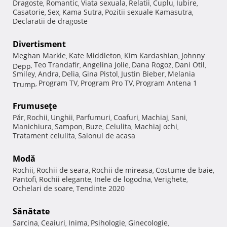
Dragoste
Romantic
Viata sexuala
Relatii
Cuplu
Iubire
,
,
,
,
,
,
Casatorie
Sex
Kama Sutra
Pozitii sexuale Kamasutra
,
,
,
,
Declaratii de dragoste
Divertisment
Meghan Markle
Kate Middleton
Kim Kardashian
Johnny
,
,
,
Teo Trandafir
Angelina Jolie
Dana Rogoz
Dani Otil
Depp
,
,
,
,
,
Smiley
Andra
Delia
Gina Pistol
Justin Bieber
Melania
,
,
,
,
,
Program TV
Program Pro TV
Program Antena 1
Trump
,
,
,
Frumuseţe
Păr
Rochii
Unghii
Parfumuri
Coafuri
Machiaj
Sani
,
,
,
,
,
,
,
Manichiura
Sampon
Buze
Celulita
Machiaj ochi
,
,
,
,
,
Tratament celulita
Salonul de acasa
,
Modă
Rochii
Rochii de seara
Rochii de mireasa
Costume de baie
,
,
,
,
Pantofi
Rochii elegante
Inele de logodna
Verighete
,
,
,
,
Ochelari de soare
Tendinte 2020
,
Sănătate
Sarcina
Ceaiuri
Inima
Psihologie
Ginecologie
,
,
,
,
,