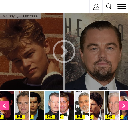
Inregistreaza
© Copyright: Facebook