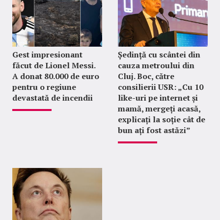
Gest impresionant
Ședință cu scântei din
făcut de Lionel Messi.
cauza metroului din
A donat 80.000 de euro
Cluj. Boc, către
pentru o regiune
consilierii USR: „Cu 10
devastată de incendii
like-uri pe internet și
mamă, mergeți acasă,
explicați la soție cât de
bun ați fost astăzi”