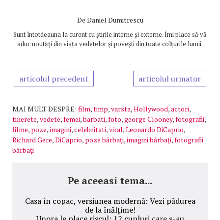
De
Daniel Dumitrescu
Sunt întotdeauna la curent cu știrile interne și externe. Îmi place să vă
aduc noutăți din viața vedetelor și povești din toate colțurile lumii.
articolul precedent
articolul urmator
MAI MULT DESPRE:
film
,
timp
,
varsta
,
Hollywood
,
actori
,
tinerete
,
vedete
,
femei
,
barbati
,
foto
,
george Clooney
,
fotografii
,
filme
,
poze
,
imagini
,
celebritati
,
viral
,
Leonardo DiCaprio
,
Richard Gere
,
DiCaprio
,
poze bărbați
,
imagini bărbați
,
fotografii
bărbați
Pe aceeasi tema...
Casa în copac, versiunea modernă: Vezi pădurea
de la înălțime!
Unora le place riscul: 12 cupluri care s-au