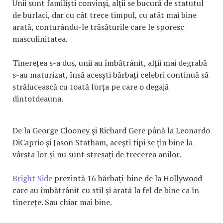
Unii sunt familiști convinși, alții se bucură de statutul
de burlaci, dar cu cât trece timpul, cu atât mai bine
arată, conturându-le trăsăturile care le sporesc
masculinitatea.
Tinerețea s-a dus, unii au îmbătrânit, alții mai degrabă
s-au maturizat, însă acesști bărbați celebri continuă să
strălucească cu toată forța pe care o degajă
dintotdeauna.
De la George Clooney și Richard Gere până la Leonardo
DiCaprio și Jason Statham, acești tipi se țin bine la
vârsta lor și nu sunt stresați de trecerea anilor.
Bright Side
prezintă 16 bărbați-bine de la Hollywood
care au îmbătrânit cu stil și arată la fel de bine ca în
tinerețe. Sau chiar mai bine.