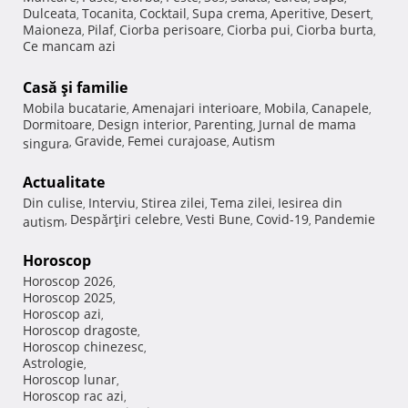
Dulceata
Tocanita
Cocktail
Supa crema
Aperitive
Desert
,
,
,
,
,
,
Maioneza
Pilaf
Ciorba perisoare
Ciorba pui
Ciorba burta
,
,
,
,
,
Ce mancam azi
Casă şi familie
Mobila bucatarie
Amenajari interioare
Mobila
Canapele
,
,
,
,
Dormitoare
Design interior
Parenting
Jurnal de mama
,
,
,
Gravide
Femei curajoase
Autism
singura
,
,
,
Actualitate
Din culise
Interviu
Stirea zilei
Tema zilei
Iesirea din
,
,
,
,
Despărţiri celebre
Vesti Bune
Covid-19
Pandemie
autism
,
,
,
,
Horoscop
Horoscop 2026
,
Horoscop 2025
,
Horoscop azi
,
Horoscop dragoste
,
Horoscop chinezesc
,
Astrologie
,
Horoscop lunar
,
Horoscop rac azi
,