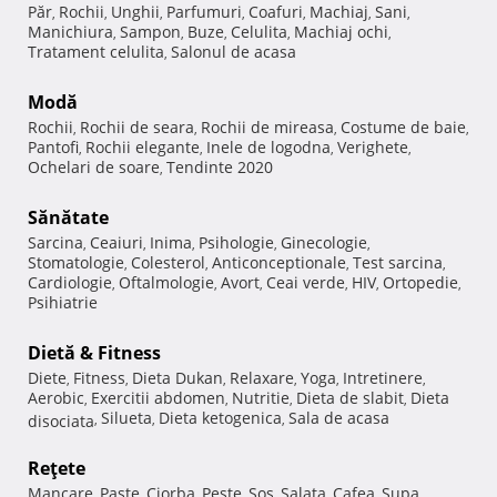
Păr
Rochii
Unghii
Parfumuri
Coafuri
Machiaj
Sani
,
,
,
,
,
,
,
Manichiura
Sampon
Buze
Celulita
Machiaj ochi
,
,
,
,
,
Tratament celulita
Salonul de acasa
,
Modă
Rochii
Rochii de seara
Rochii de mireasa
Costume de baie
,
,
,
,
Pantofi
Rochii elegante
Inele de logodna
Verighete
,
,
,
,
Ochelari de soare
Tendinte 2020
,
Sănătate
Sarcina
Ceaiuri
Inima
Psihologie
Ginecologie
,
,
,
,
,
Stomatologie
Colesterol
Anticonceptionale
Test sarcina
,
,
,
,
Cardiologie
Oftalmologie
Avort
Ceai verde
HIV
Ortopedie
,
,
,
,
,
,
Psihiatrie
Dietă & Fitness
Diete
Fitness
Dieta Dukan
Relaxare
Yoga
Intretinere
,
,
,
,
,
,
Aerobic
Exercitii abdomen
Nutritie
Dieta de slabit
Dieta
,
,
,
,
Silueta
Dieta ketogenica
Sala de acasa
disociata
,
,
,
Reţete
Mancare
Paste
Ciorba
Peste
Sos
Salata
Cafea
Supa
,
,
,
,
,
,
,
,