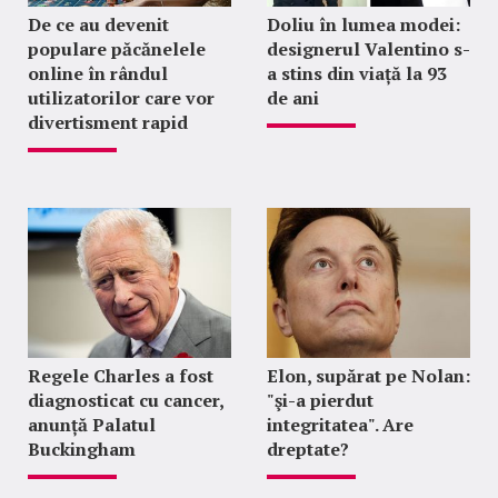
De ce au devenit
Doliu în lumea modei:
populare păcănelele
designerul Valentino s-
online în rândul
a stins din viață la 93
utilizatorilor care vor
de ani
divertisment rapid
Regele Charles a fost
Elon, supărat pe Nolan:
diagnosticat cu cancer,
"şi-a pierdut
anunță Palatul
integritatea". Are
Buckingham
dreptate?