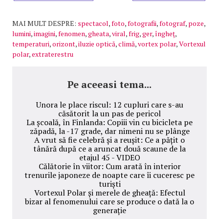
MAI MULT DESPRE:
spectacol
,
foto
,
fotografii
,
fotograf
,
poze
,
lumini
,
imagini
,
fenomen
,
gheata
,
viral
,
frig
,
ger
,
îngheţ
,
temperaturi
,
orizont
,
iluzie optică
,
climă
,
vortex polar
,
Vortexul
polar
,
extraterestru
Pe aceeasi tema...
Unora le place riscul: 12 cupluri care s-au
căsătorit la un pas de pericol
La școală, în Finlanda: Copiii vin cu bicicleta pe
zăpadă, la -17 grade, dar nimeni nu se plânge
A vrut să fie celebră și a reușit: Ce a pățit o
tânără după ce a aruncat două scaune de la
etajul 45 - VIDEO
Călătorie în viitor: Cum arată în interior
trenurile japoneze de noapte care îi cuceresc pe
turiști
Vortexul Polar și merele de gheață: Efectul
bizar al fenomenului care se produce o dată la o
generație