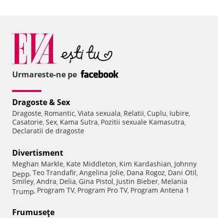
Urmareste-ne pe
Dragoste & Sex
Dragoste
Romantic
Viata sexuala
Relatii
Cuplu
Iubire
,
,
,
,
,
,
Casatorie
Sex
Kama Sutra
Pozitii sexuale Kamasutra
,
,
,
,
Declaratii de dragoste
Divertisment
Meghan Markle
Kate Middleton
Kim Kardashian
Johnny
,
,
,
Teo Trandafir
Angelina Jolie
Dana Rogoz
Dani Otil
Depp
,
,
,
,
,
Smiley
Andra
Delia
Gina Pistol
Justin Bieber
Melania
,
,
,
,
,
Program TV
Program Pro TV
Program Antena 1
Trump
,
,
,
Frumuseţe