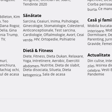
Tendinte 2020
Ciorba perisoa
Ce manc
burta
,
Sănătate
ddleton
Kim
,
Casă şi fami
p
Teo
Sarcina
Ceaiuri
Inima
Psihologie
,
,
,
,
,
Dana Rogoz
Ginecologie
Stomatologie
Colesterol
Mobila bucata
,
,
,
,
Delia
Gina
Anticonceptionale
Test sarcina
Mob
,
,
,
interioare
,
nia Trump
Cardiologie
Oftalmologie
Avort
Ceai
Dormitoare
De
,
,
,
,
,
 TV
HIV
Ortopedie
Psihiatrie
Parenting
Jur
,
verde
,
,
,
,
Gravide
Femei
,
Dietă & Fitness
Actualitate
Diete
Fitness
Dieta Dukan
Relaxare
,
,
,
,
muri
Yoga
Intretinere
Aerobic
Exercitii
Din culise
Inte
,
,
,
,
,
nichiura
Nutritie
Dieta de slabit
Iesirea d
,
abdomen
,
,
,
zilei
,
achiaj ochi
Dieta disociata
Silueta
Dieta
Vesti
,
,
,
celebre
,
ul de acasa
Sala de acasa
Pandemie
ketogenica
,