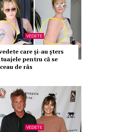
VEDETE
vedete care și-au șters
atuajele pentru că se
ăceau de râs
VEDETE