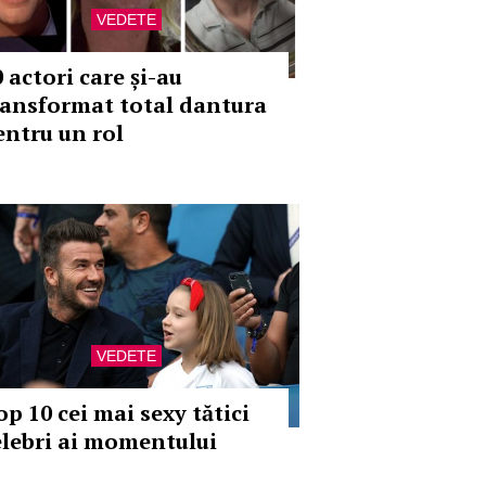
VEDETE
 actori care și-au
ransformat total dantura
entru un rol
VEDETE
op 10 cei mai sexy tătici
elebri ai momentului