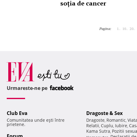
soția de cancer
Pagina:
1..
10..
20..
Urmareste-ne pe
Club Eva
Dragoste & Sex
Comunitatea unde eşti între
Dragoste
Romantic
Viat
,
,
prietene.
Relatii
Cuplu
Iubire
Cas
,
,
,
Kama Sutra
Pozitii sexu
,
Forum
Declaratii d
Kamasutra
,