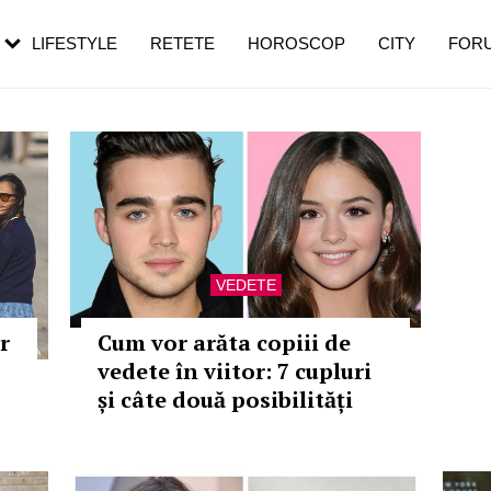
rezești mai des
Cât durează, cum te pregătești și cât
i în vârstă
de dureroasă este investigația
LIFESTYLE
RETETE
HOROSCOP
CITY
FOR
VEDETE
r
Cum vor arăta copiii de
vedete în viitor: 7 cupluri
și câte două posibilități