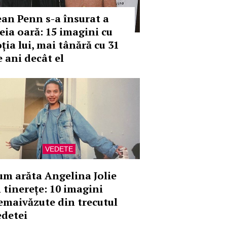
ean Penn s-a însurat a
reia oară: 15 imagini cu
ția lui, mai tânără cu 31
e ani decât el
VEDETE
um arăta Angelina Jolie
n tinerețe: 10 imagini
emaivăzute din trecutul
edetei