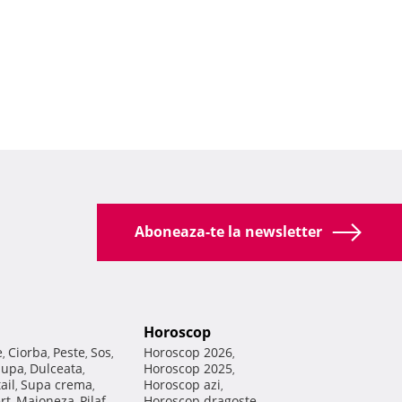
Aboneaza-te la newsletter
Horoscop
e
Ciorba
Peste
Sos
Horoscop 2026
,
,
,
,
,
Supa
Dulceata
Horoscop 2025
,
,
,
ail
Supa crema
Horoscop azi
,
,
,
rt
Maioneza
Pilaf
Horoscop dragoste
,
,
,
,