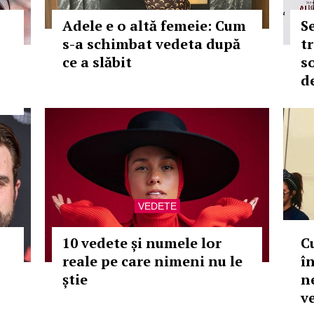
Adele e o altă femeie: Cum
S
s-a schimbat vedeta după
t
ce a slăbit
so
d
VEDETE
10 vedete și numele lor
C
reale pe care nimeni nu le
î
știe
n
v