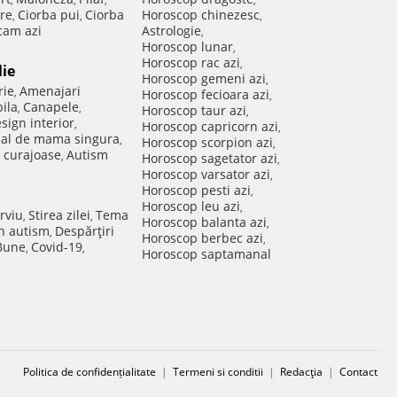
re
Ciorba pui
Ciorba
Horoscop chinezesc
,
,
,
am azi
Astrologie
,
Horoscop lunar
,
Horoscop rac azi
,
lie
Horoscop gemeni azi
,
rie
Amenajari
,
Horoscop fecioara azi
,
ila
Canapele
,
,
Horoscop taur azi
,
sign interior
,
Horoscop capricorn azi
,
nal de mama singura
,
Horoscop scorpion azi
,
 curajoase
Autism
,
Horoscop sagetator azi
,
Horoscop varsator azi
,
Horoscop pesti azi
,
Horoscop leu azi
,
rviu
Stirea zilei
Tema
,
,
Horoscop balanta azi
,
in autism
Despărţiri
,
Horoscop berbec azi
,
 Bune
Covid-19
,
,
Horoscop saptamanal
Politica de confidențialitate
|
Termeni si conditii
|
Redacţia
|
Contact