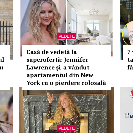
VEDETE
Casă de vedetă la
7 
ul
superofertă: Jennifer
t
cu
Lawrence și-a vândut
f
apartamentul din New
York cu o pierdere colosală
VEDETE