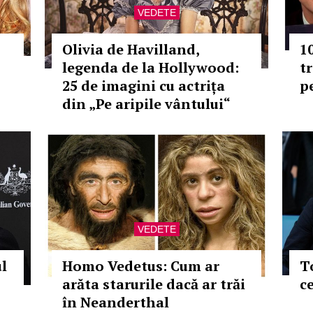
VEDETE
Olivia de Havilland,
10
legenda de la Hollywood:
t
25 de imagini cu actrița
p
din „Pe aripile vântului“
VEDETE
l
Homo Vedetus: Cum ar
T
arăta starurile dacă ar trăi
c
în Neanderthal