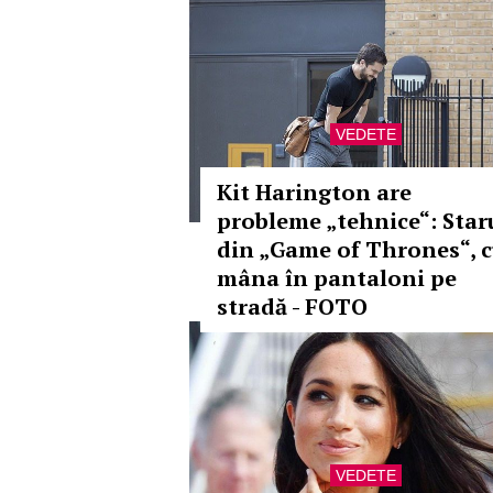
VEDETE
Kit Harington are
probleme „tehnice“: Star
din „Game of Thrones“, 
mâna în pantaloni pe
stradă - FOTO
VEDETE