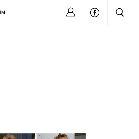
Nu ai cont?
Inregistreaza-
UM