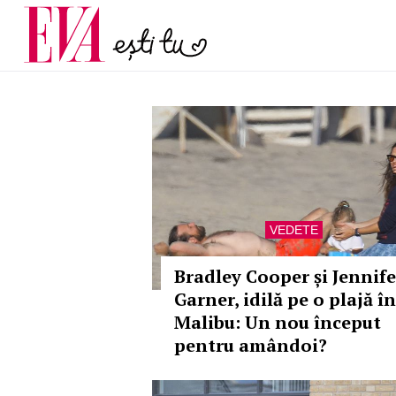
și 60 de ani. De ce te t
Carieră
pe măsură ce înaintez
Actualitate
VEDETE
Bradley Cooper și Jennife
Garner, idilă pe o plajă în
Malibu: Un nou început
pentru amândoi?