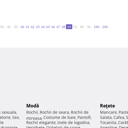
30..
40..
50..
60
61
62
63
64
65
66
67
68
69
70..
80..
90..
100..
200..
Modă
Reţete
a sexuala
Rochii
Rochii de seara
Rochii de
Mancare
Past
,
,
,
,
atorie
Sex
Costume de baie
Pantofi
Salata
Cafea
,
,
mireasa
,
,
,
,
,
ale
Rochii elegante
Inele de logodna
Tocanita
Cockt
,
,
,
e dragoste
Verighete
Ochelari de soare
Aperitive
Dese
,
,
,