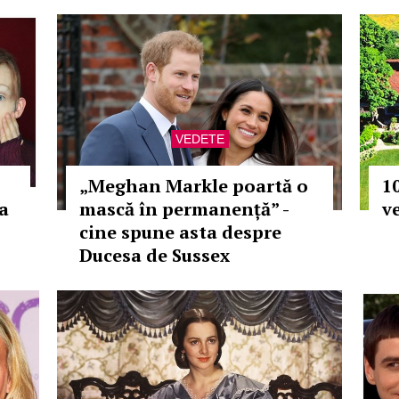
VEDETE
„Meghan Markle poartă o
10
a
mască în permanență” -
v
cine spune asta despre
Ducesa de Sussex