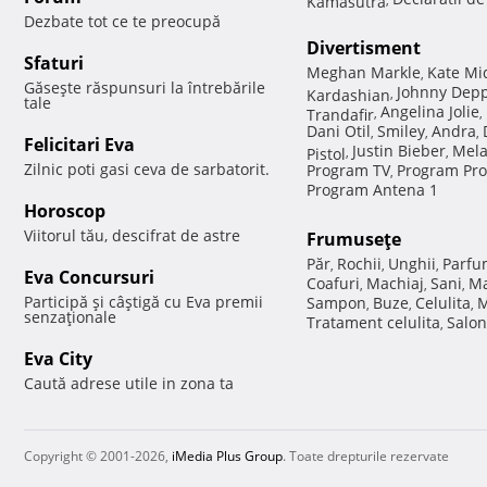
Dezbate tot ce te preocupă
Divertisment
Sfaturi
Meghan Markle
Kate Mi
,
Găseşte răspunsuri la întrebările
Johnny Dep
Kardashian
,
tale
Angelina Jolie
Trandafir
,
,
Dani Otil
Smiley
Andra
,
,
,
Felicitari Eva
Justin Bieber
Mela
Pistol
,
,
Zilnic poti gasi ceva de sarbatorit.
Program TV
Program Pro
,
Program Antena 1
Horoscop
Viitorul tău, descifrat de astre
Frumuseţe
Păr
Rochii
Unghii
Parfu
,
,
,
Eva Concursuri
Coafuri
Machiaj
Sani
Ma
,
,
,
Participă şi câştigă cu Eva premii
Sampon
Buze
Celulita
M
,
,
,
senzaţionale
Tratament celulita
Salon
,
Eva City
Caută adrese utile in zona ta
Copyright © 2001-2026,
iMedia Plus Group
. Toate drepturile rezervate