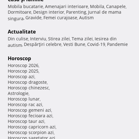
Mobila bucatarie
Amenajari interioare
Mobila
Canapele
,
,
,
,
Dormitoare
Design interior
Parenting
Jurnal de mama
,
,
,
Gravide
Femei curajoase
Autism
singura
,
,
,
Actualitate
Din culise
Interviu
Stirea zilei
Tema zilei
Iesirea din
,
,
,
,
Despărţiri celebre
Vesti Bune
Covid-19
Pandemie
autism
,
,
,
,
Horoscop
Horoscop 2026
,
Horoscop 2025
,
Horoscop azi
,
Horoscop dragoste
,
Horoscop chinezesc
,
Astrologie
,
Horoscop lunar
,
Horoscop rac azi
,
Horoscop gemeni azi
,
Horoscop fecioara azi
,
Horoscop taur azi
,
Horoscop capricorn azi
,
Horoscop scorpion azi
,
Horoscop sagetator azi
,