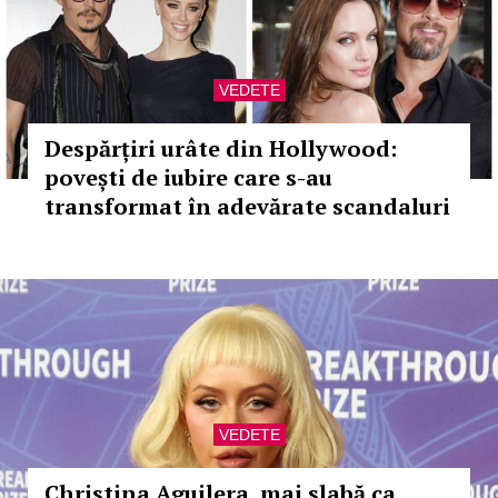
VEDETE
Despărțiri urâte din Hollywood:
povești de iubire care s-au
transformat în adevărate scandaluri
VEDETE
Christina Aguilera, mai slabă ca