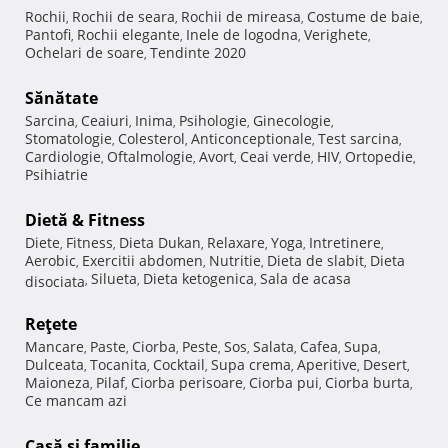
Rochii
Rochii de seara
Rochii de mireasa
Costume de baie
,
,
,
,
Pantofi
Rochii elegante
Inele de logodna
Verighete
,
,
,
,
Ochelari de soare
Tendinte 2020
,
Sănătate
Sarcina
Ceaiuri
Inima
Psihologie
Ginecologie
,
,
,
,
,
Stomatologie
Colesterol
Anticonceptionale
Test sarcina
,
,
,
,
Cardiologie
Oftalmologie
Avort
Ceai verde
HIV
Ortopedie
,
,
,
,
,
,
Psihiatrie
Dietă & Fitness
Diete
Fitness
Dieta Dukan
Relaxare
Yoga
Intretinere
,
,
,
,
,
,
Aerobic
Exercitii abdomen
Nutritie
Dieta de slabit
Dieta
,
,
,
,
Silueta
Dieta ketogenica
Sala de acasa
disociata
,
,
,
Reţete
Mancare
Paste
Ciorba
Peste
Sos
Salata
Cafea
Supa
,
,
,
,
,
,
,
,
Dulceata
Tocanita
Cocktail
Supa crema
Aperitive
Desert
,
,
,
,
,
,
Maioneza
Pilaf
Ciorba perisoare
Ciorba pui
Ciorba burta
,
,
,
,
,
Ce mancam azi
Casă şi familie