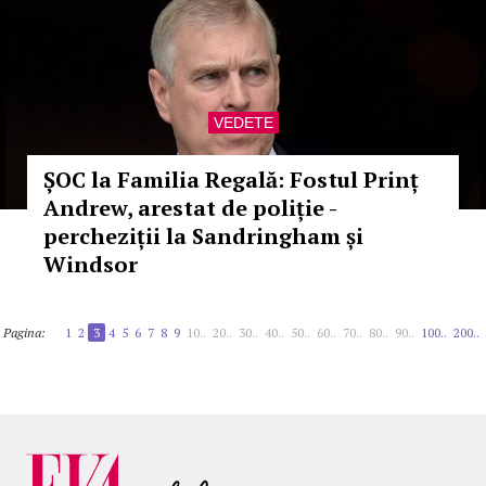
VEDETE
ȘOC la Familia Regală: Fostul Prinț
Andrew, arestat de poliție -
percheziții la Sandringham și
Windsor
Pagina:
1
2
3
4
5
6
7
8
9
10..
20..
30..
40..
50..
60..
70..
80..
90..
100..
200..