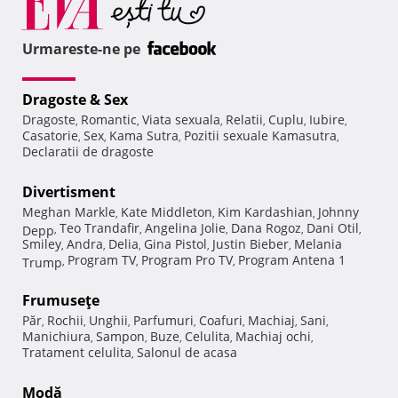
Urmareste-ne pe
Dragoste & Sex
Dragoste
Romantic
Viata sexuala
Relatii
Cuplu
Iubire
,
,
,
,
,
,
Casatorie
Sex
Kama Sutra
Pozitii sexuale Kamasutra
,
,
,
,
Declaratii de dragoste
Divertisment
Meghan Markle
Kate Middleton
Kim Kardashian
Johnny
,
,
,
Teo Trandafir
Angelina Jolie
Dana Rogoz
Dani Otil
Depp
,
,
,
,
,
Smiley
Andra
Delia
Gina Pistol
Justin Bieber
Melania
,
,
,
,
,
Program TV
Program Pro TV
Program Antena 1
Trump
,
,
,
Frumuseţe
Păr
Rochii
Unghii
Parfumuri
Coafuri
Machiaj
Sani
,
,
,
,
,
,
,
Manichiura
Sampon
Buze
Celulita
Machiaj ochi
,
,
,
,
,
Tratament celulita
Salonul de acasa
,
Modă