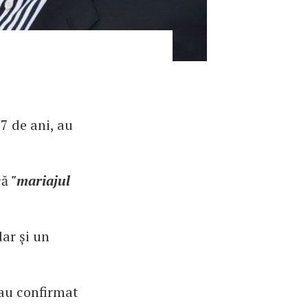
27 de ani, au
că
"mariajul
dar și un
 au confirmat