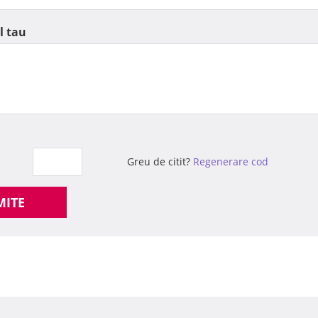
l tau
Greu de citit?
Regenerare cod
MITE