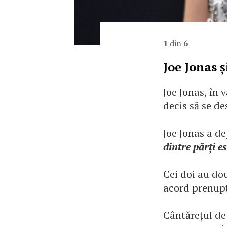
1
din
6
Joe Jonas 
Joe Jonas, în 
decis să se de
Joe Jonas a d
dintre părți e
Cei doi au dou
acord prenupț
Cântărețul de