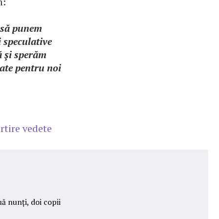
m:
d să punem
 speculative
tă şi sperăm
tate pentru noi
rtire vedete
ă nunți, doi copii