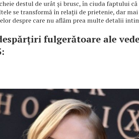
cheie destul de urât și brusc, în ciuda faptului c
ltele se transformă în relații de prietenie, dar mai 
elor despre care nu aflăm prea multe detalii inti
despărțiri fulgerătoare ale ved
3: