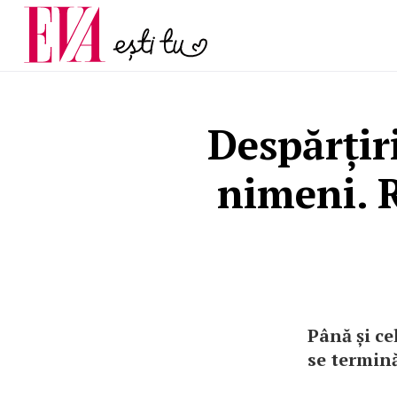
și 60 de ani. De ce te t
Carieră
pe măsură ce înaintez
Actualitate
Despărțiri
nimeni. R
Până și c
se termină