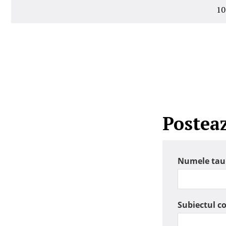
10
Postea
Numele tau
Subiectul c