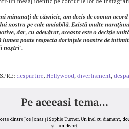
ntr-un mesaj identic pe conturile lor de Instagra
ni minunaţi de căsnicie, am decis de comun acor
ui nostru pe cale amiabilă. Există multe naraţiuni
motive, dar, cu adevărat, aceasta este o decizie uni
ă lumea poate respecta dorinţele noastre de intimi
i noştri".
SPRE:
despartire
,
Hollywood
,
divertisment
,
despa
Pe aceeasi tema...
ste dintre Joe Jonas și Sophie Turner. Un inel cu diamant, dou
și... un divorț