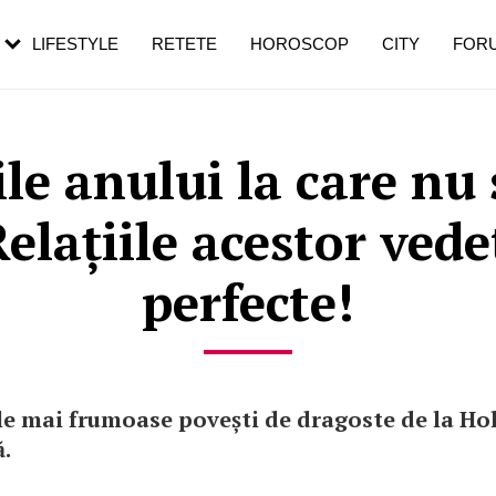
rezești mai des
Cât durează, cum te pregătești și cât
i în vârstă
de dureroasă este investigația
LIFESTYLE
RETETE
HOROSCOP
CITY
FOR
le anului la care nu
elațiile acestor ved
perfecte!
ele mai frumoase povești de dragoste de la H
.