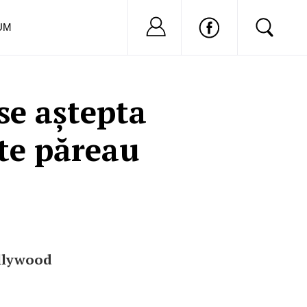
Nu ai cont?
Inregistreaza-
UM
 se aștepta
ete păreau
ollywood