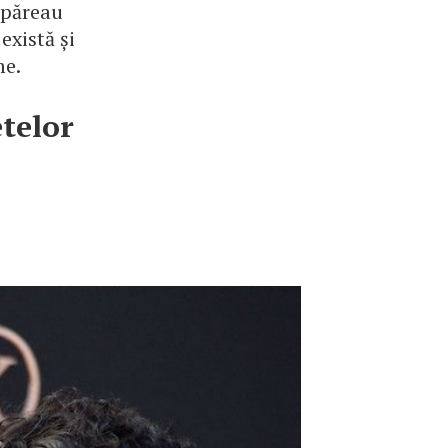
ă păreau
există și
me.
etelor