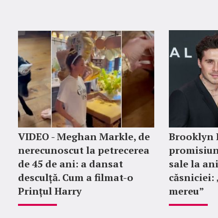
VIDEO - Meghan Markle, de
Brooklyn
nerecunoscut la petrecerea
promisiun
de 45 de ani: a dansat
sale la an
desculță. Cum a filmat-o
căsniciei:
Prințul Harry
mereu”