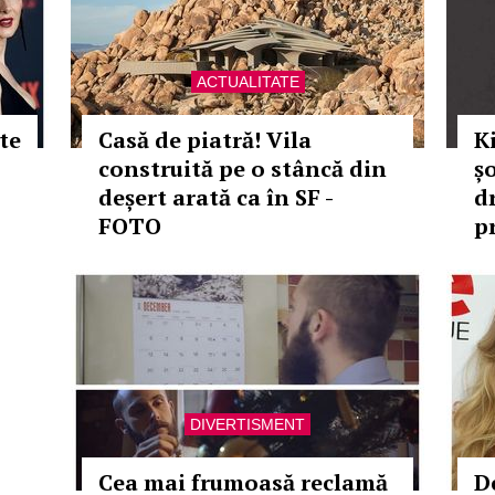
ACTUALITATE
te
Casă de piatră! Vila
K
construită pe o stâncă din
ș
deșert arată ca în SF -
d
FOTO
p
DIVERTISMENT
Cea mai frumoasă reclamă
D