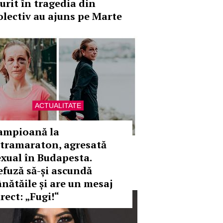
urit în tragedia din
olectiv au ajuns pe Marte
ACTUALITATE
ampioană la
ltramaraton, agresată
exual în Budapesta.
efuză să-și ascundă
ânătăile și are un mesaj
rect: „Fugi!“