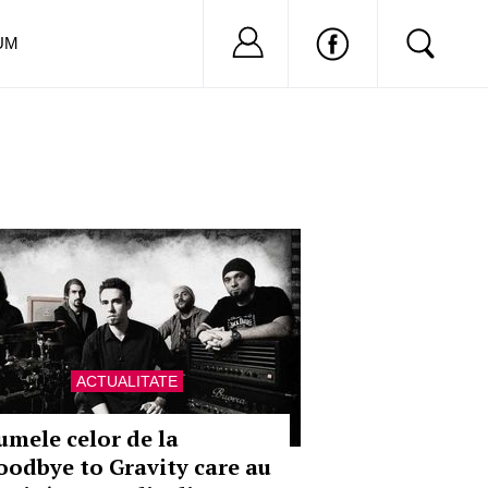
Nu ai cont?
Inregistreaza-
UM
ACTUALITATE
umele celor de la
oodbye to Gravity care au