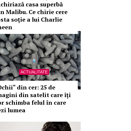
nchiriază casa superbă
in Malibu. Ce chirie cere
sta soție a lui Charlie
heen
ACTUALITATE
chii“ din cer: 25 de
agini din satelit care îți
or schimba felul în care
ezi lumea