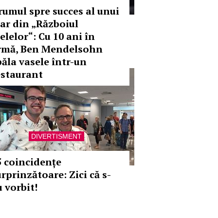
rumul spre succes al unui
tar din „Războiul
elelor“: Cu 10 ani în
rmă, Ben Mendelsohn
păla vasele într-un
estaurant
DIVERTISMENT
5 coincidențe
rprinzătoare: Zici că s-
u vorbit!