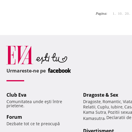
Pagina:
1..
10..
20..
Urmareste-ne pe
Club Eva
Dragoste & Sex
Comunitatea unde eşti între
Dragoste
Romantic
Viat
,
,
prietene.
Relatii
Cuplu
Iubire
Cas
,
,
,
Kama Sutra
Pozitii sexu
,
Forum
Declaratii d
Kamasutra
,
Dezbate tot ce te preocupă
Divertisment