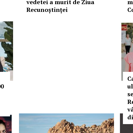
vedetei a murit de Ziua
m
Recunoștinței
C
C
00
u
s
R
v
di