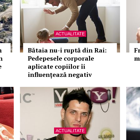
ACTUALITATE
m
Bătaia nu-i ruptă din Rai:
Fr
n
Pedepesele corporale
m
e
aplicate copiilor îi
influențează negativ
ACTUALITATE