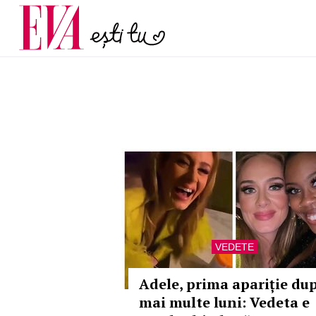
menopauză și când ar t
Carieră
la medic
Actualitate
VEDETE
Adele, prima apariție du
mai multe luni: Vedeta e