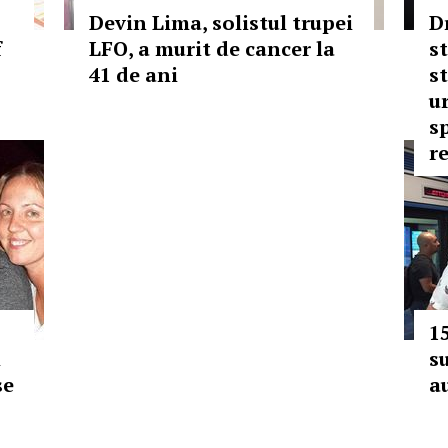
Devin Lima, solistul trupei
D
f
LFO, a murit de cancer la
s
41 de ani
st
u
s
r
1
i
su
se
a