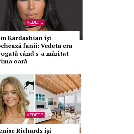
VEDETE
im Kardashian își
ochează fanii: Vedeta era
rogată când s-a măritat
rima oară
VEDETE
enise Richards își