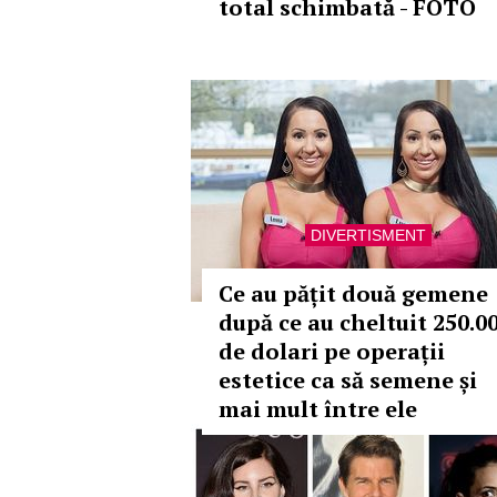
total schimbată - FOTO
DIVERTISMENT
Ce au pățit două gemene
după ce au cheltuit 250.0
de dolari pe operații
estetice ca să semene și
mai mult între ele