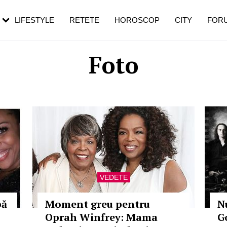
rebui să mergi
și 60 de ani. De ce te trezești mai des
pe măsură ce înaintezi în vârstă
LIFESTYLE
RETETE
HOROSCOP
CITY
FOR
Foto
VEDETE
pă
Moment greu pentru
N
Oprah Winfrey: Mama
G