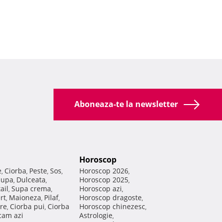
Aboneaza-te la newsletter
Horoscop
e
Ciorba
Peste
Sos
Horoscop 2026
,
,
,
,
,
Supa
Dulceata
Horoscop 2025
,
,
,
ail
Supa crema
Horoscop azi
,
,
,
rt
Maioneza
Pilaf
Horoscop dragoste
,
,
,
,
re
Ciorba pui
Ciorba
Horoscop chinezesc
,
,
,
am azi
Astrologie
,