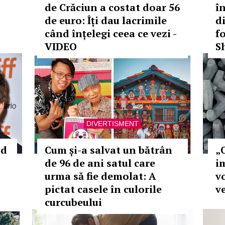
de Crăciun a costat doar 56
î
de euro: Îți dau lacrimile
d
când înțelegi ceea ce vezi -
fo
VIDEO
S
DIVERTISMENT
od
Cum și-a salvat un bătrân
„O
de 96 de ani satul care
im
urma să fie demolat: A
v
pictat casele în culorile
v
curcubeului