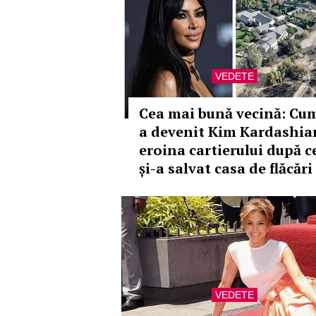
VEDETE
Cea mai bună vecină: Cu
a devenit Kim Kardashia
eroina cartierului după c
și-a salvat casa de flăcări
VEDETE