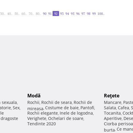
30..
40..
50..
60..
70..
80..
90
91
92
93
94
95
96
97
98
99
100..
Modă
Reţete
a sexuala
Rochii
Rochii de seara
Rochii de
Mancare
Past
,
,
,
,
atorie
Sex
Costume de baie
Pantofi
Salata
Cafea
,
,
mireasa
,
,
,
,
,
ale
Rochii elegante
Inele de logodna
Tocanita
Cockt
,
,
,
e dragoste
Verighete
Ochelari de soare
Aperitive
Dese
,
,
,
Tendinte 2020
Ciorba perisoa
Ce manc
burta
,