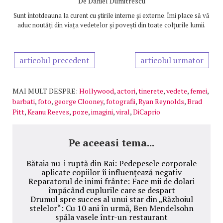
De
Daniel Dumitrescu
Sunt întotdeauna la curent cu știrile interne și externe. Îmi place să vă
aduc noutăți din viața vedetelor și povești din toate colțurile lumii.
articolul precedent
articolul urmator
MAI MULT DESPRE:
Hollywood
,
actori
,
tinerete
,
vedete
,
femei
,
barbati
,
foto
,
george Clooney
,
fotografii
,
Ryan Reynolds
,
Brad
Pitt
,
Keanu Reeves
,
poze
,
imagini
,
viral
,
DiCaprio
Pe aceeasi tema...
Bătaia nu-i ruptă din Rai: Pedepesele corporale
aplicate copiilor îi influențează negativ
Reparatorul de inimi frânte: Face mii de dolari
împăcând cuplurile care se despart
Drumul spre succes al unui star din „Războiul
stelelor“: Cu 10 ani în urmă, Ben Mendelsohn
spăla vasele într-un restaurant