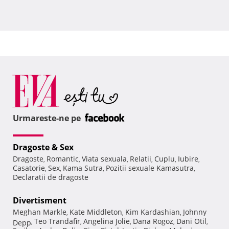
Urmareste-ne pe
Dragoste & Sex
Dragoste
Romantic
Viata sexuala
Relatii
Cuplu
Iubire
,
,
,
,
,
,
Casatorie
Sex
Kama Sutra
Pozitii sexuale Kamasutra
,
,
,
,
Declaratii de dragoste
Divertisment
Meghan Markle
Kate Middleton
Kim Kardashian
Johnny
,
,
,
Teo Trandafir
Angelina Jolie
Dana Rogoz
Dani Otil
Depp
,
,
,
,
,