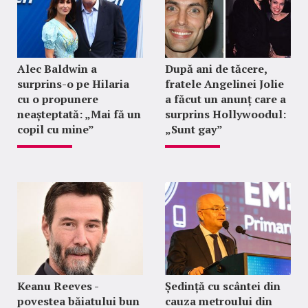
Alec Baldwin a
După ani de tăcere,
surprins-o pe Hilaria
fratele Angelinei Jolie
cu o propunere
a făcut un anunț care a
neașteptată: „Mai fă un
surprins Hollywoodul:
copil cu mine”
„Sunt gay”
Keanu Reeves -
Ședință cu scântei din
povestea băiatului bun
cauza metroului din