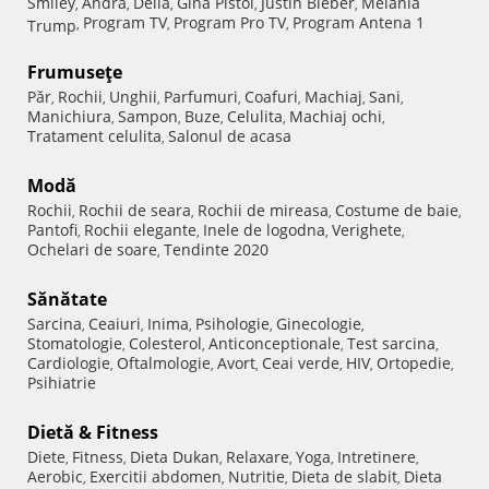
Smiley
Andra
Delia
Gina Pistol
Justin Bieber
Melania
,
,
,
,
,
Program TV
Program Pro TV
Program Antena 1
Trump
,
,
,
Frumuseţe
Păr
Rochii
Unghii
Parfumuri
Coafuri
Machiaj
Sani
,
,
,
,
,
,
,
Manichiura
Sampon
Buze
Celulita
Machiaj ochi
,
,
,
,
,
Tratament celulita
Salonul de acasa
,
Modă
Rochii
Rochii de seara
Rochii de mireasa
Costume de baie
,
,
,
,
Pantofi
Rochii elegante
Inele de logodna
Verighete
,
,
,
,
Ochelari de soare
Tendinte 2020
,
Sănătate
Sarcina
Ceaiuri
Inima
Psihologie
Ginecologie
,
,
,
,
,
Stomatologie
Colesterol
Anticonceptionale
Test sarcina
,
,
,
,
Cardiologie
Oftalmologie
Avort
Ceai verde
HIV
Ortopedie
,
,
,
,
,
,
Psihiatrie
Dietă & Fitness
Diete
Fitness
Dieta Dukan
Relaxare
Yoga
Intretinere
,
,
,
,
,
,
Aerobic
Exercitii abdomen
Nutritie
Dieta de slabit
Dieta
,
,
,
,