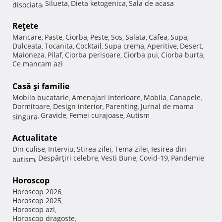
Silueta
Dieta ketogenica
Sala de acasa
disociata
,
,
,
Reţete
Mancare
Paste
Ciorba
Peste
Sos
Salata
Cafea
Supa
,
,
,
,
,
,
,
,
Dulceata
Tocanita
Cocktail
Supa crema
Aperitive
Desert
,
,
,
,
,
,
Maioneza
Pilaf
Ciorba perisoare
Ciorba pui
Ciorba burta
,
,
,
,
,
Ce mancam azi
Casă şi familie
Mobila bucatarie
Amenajari interioare
Mobila
Canapele
,
,
,
,
Dormitoare
Design interior
Parenting
Jurnal de mama
,
,
,
Gravide
Femei curajoase
Autism
singura
,
,
,
Actualitate
Din culise
Interviu
Stirea zilei
Tema zilei
Iesirea din
,
,
,
,
Despărţiri celebre
Vesti Bune
Covid-19
Pandemie
autism
,
,
,
,
Horoscop
Horoscop 2026
,
Horoscop 2025
,
Horoscop azi
,
Horoscop dragoste
,