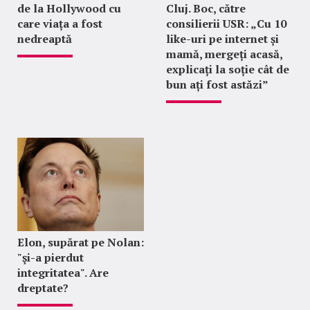
de la Hollywood cu
Cluj. Boc, către
care viața a fost
consilierii USR: „Cu 10
nedreaptă
like-uri pe internet și
mamă, mergeți acasă,
explicați la soție cât de
bun ați fost astăzi”
Elon, supărat pe Nolan:
"şi-a pierdut
integritatea". Are
dreptate?