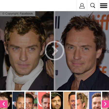
Inregistreaza
© Copyright: Facebook