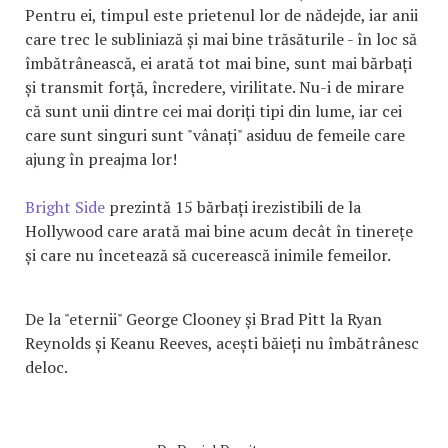
Pentru ei, timpul este prietenul lor de nădejde, iar anii
care trec le subliniază și mai bine trăsăturile - în loc să
îmbătrânească, ei arată tot mai bine, sunt mai bărbați
și transmit forță, încredere, virilitate. Nu-i de mirare
că sunt unii dintre cei mai doriți tipi din lume, iar cei
care sunt singuri sunt "vânați" asiduu de femeile care
ajung în preajma lor!
Bright Side
prezintă 15 bărbați irezistibili de la
Hollywood care arată mai bine acum decât în tinerețe
și care nu încetează să cucerească inimile femeilor.
De la "eternii" George Clooney și Brad Pitt la Ryan
Reynolds și Keanu Reeves, acești băieți nu îmbătrânesc
deloc.