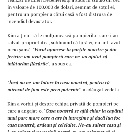
în valoare de 100.000 de dolari, semnat de soțul ei,
pentru un pompier a cărui casă a fost distrusă de
incendiul devastator.
Kim a ținut să le mulțumească pompierilor care i-au
salvat proprietatea, subliniind că fără ei, nu ar fi avut
nicio șansă.
"Focul ajunsese la porțile noastre și din
fericire am avut pompierii care ne-au ajutat să
înlăturăm flăcările"
, a spus ea.
"Încă nu ne-am întors în casa noastră, pentru că
mirosul de fum este prea puternic
", a adăugat vedeta
Kim a vorbit și despre echipa privată de pompieri pe
care a angajat-o.
"Casa noastră se află chiar la capătul
unui parc mare care a ars în întregime și dacă lua foc
casa noastră, ardeau și celelalte. Ne-au salvat casa și
i-au salvat și pe vecinii noștri, m-am asigurat că ei