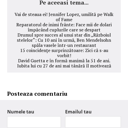
Pe aceeasi tema...
Vai de steaua ei! Jennifer Lopez, umilită pe Walk
of Fame
Reparatorul de inimi frânte: Face mii de dolari
împăcând cuplurile care se despart
Drumul spre succes al unui star din „Războiul
stelelor“: Cu 10 ani în urmă, Ben Mendelsohn
spăla vasele într-un restaurant
15 coincidențe surprinzătoare: Zici că s-au
vorbit!
David Guetta e în formă maximă la 51 de ani.
Iubita lui cu 27 de ani mai tânără îl motivează
Posteaza comentariu
Numele tau
Emailul tau