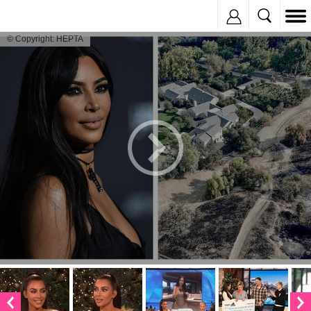
Inregistreaza
© Copyright: HEPTA