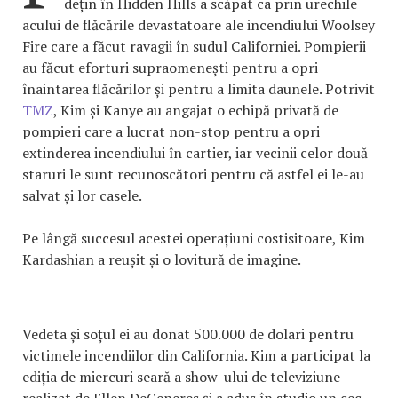
dețin în Hidden Hills a scăpat ca prin urechile
acului de flăcările devastatoare ale incendiului Woolsey
Fire care a făcut ravagii în sudul Californiei. Pompierii
au făcut eforturi supraomenești pentru a opri
înaintarea flăcărilor și pentru a limita daunele. Potrivit
TMZ
, Kim și Kanye au angajat o echipă privată de
pompieri care a lucrat non-stop pentru a opri
extinderea incendiului în cartier, iar vecinii celor două
staruri le sunt recunoscători pentru că astfel ei le-au
salvat și lor casele.
Pe lângă succesul acestei operațiuni costisitoare, Kim
Kardashian a reușit și o lovitură de imagine.
Vedeta și soțul ei au donat 500.000 de dolari pentru
victimele incendiilor din California. Kim a participat la
ediția de miercuri seară a show-ului de televiziune
realizat de Ellen DeGeneres și a adus în studio un cec