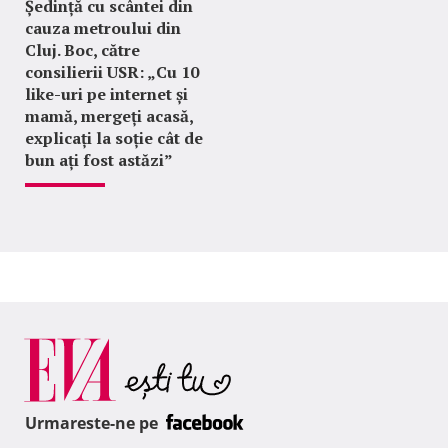
Ședință cu scântei din
cauza metroului din
Cluj. Boc, către
consilierii USR: „Cu 10
like-uri pe internet și
mamă, mergeți acasă,
explicați la soție cât de
bun ați fost astăzi”
Urmareste-ne pe