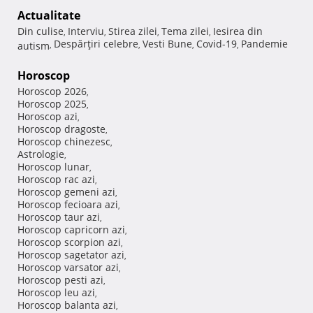
Actualitate
Din culise
Interviu
Stirea zilei
Tema zilei
Iesirea din
,
,
,
,
Despărţiri celebre
Vesti Bune
Covid-19
Pandemie
autism
,
,
,
,
Horoscop
Horoscop 2026
,
Horoscop 2025
,
Horoscop azi
,
Horoscop dragoste
,
Horoscop chinezesc
,
Astrologie
,
Horoscop lunar
,
Horoscop rac azi
,
Horoscop gemeni azi
,
Horoscop fecioara azi
,
Horoscop taur azi
,
Horoscop capricorn azi
,
Horoscop scorpion azi
,
Horoscop sagetator azi
,
Horoscop varsator azi
,
Horoscop pesti azi
,
Horoscop leu azi
,
Horoscop balanta azi
,