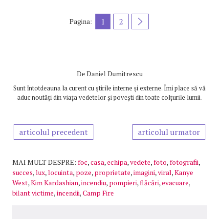
1
2
Pagina:
De
Daniel Dumitrescu
Sunt întotdeauna la curent cu știrile interne și externe. Îmi place să vă
aduc noutăți din viața vedetelor și povești din toate colțurile lumii.
articolul precedent
articolul urmator
MAI MULT DESPRE:
foc
,
casa
,
echipa
,
vedete
,
foto
,
fotografii
,
succes
,
lux
,
locuinta
,
poze
,
proprietate
,
imagini
,
viral
,
Kanye
West
,
Kim Kardashian
,
incendiu
,
pompieri
,
flăcări
,
evacuare
,
bilant victime
,
incendii
,
Camp Fire