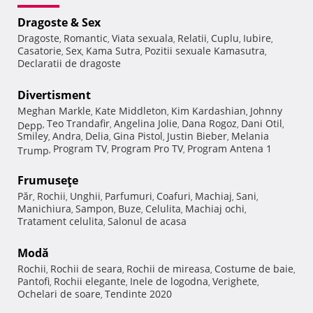
Dragoste & Sex
Dragoste
Romantic
Viata sexuala
Relatii
Cuplu
Iubire
,
,
,
,
,
,
Casatorie
Sex
Kama Sutra
Pozitii sexuale Kamasutra
,
,
,
,
Declaratii de dragoste
Divertisment
Meghan Markle
Kate Middleton
Kim Kardashian
Johnny
,
,
,
Teo Trandafir
Angelina Jolie
Dana Rogoz
Dani Otil
Depp
,
,
,
,
,
Smiley
Andra
Delia
Gina Pistol
Justin Bieber
Melania
,
,
,
,
,
Program TV
Program Pro TV
Program Antena 1
Trump
,
,
,
Frumuseţe
Păr
Rochii
Unghii
Parfumuri
Coafuri
Machiaj
Sani
,
,
,
,
,
,
,
Manichiura
Sampon
Buze
Celulita
Machiaj ochi
,
,
,
,
,
Tratament celulita
Salonul de acasa
,
Modă
Rochii
Rochii de seara
Rochii de mireasa
Costume de baie
,
,
,
,
Pantofi
Rochii elegante
Inele de logodna
Verighete
,
,
,
,
Ochelari de soare
Tendinte 2020
,