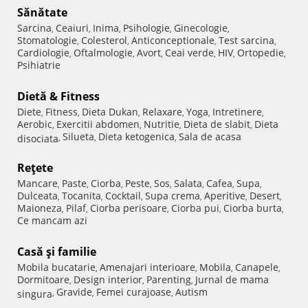
Sănătate
Sarcina
Ceaiuri
Inima
Psihologie
Ginecologie
,
,
,
,
,
Stomatologie
Colesterol
Anticonceptionale
Test sarcina
,
,
,
,
Cardiologie
Oftalmologie
Avort
Ceai verde
HIV
Ortopedie
,
,
,
,
,
,
Psihiatrie
Dietă & Fitness
Diete
Fitness
Dieta Dukan
Relaxare
Yoga
Intretinere
,
,
,
,
,
,
Aerobic
Exercitii abdomen
Nutritie
Dieta de slabit
Dieta
,
,
,
,
Silueta
Dieta ketogenica
Sala de acasa
disociata
,
,
,
Reţete
Mancare
Paste
Ciorba
Peste
Sos
Salata
Cafea
Supa
,
,
,
,
,
,
,
,
Dulceata
Tocanita
Cocktail
Supa crema
Aperitive
Desert
,
,
,
,
,
,
Maioneza
Pilaf
Ciorba perisoare
Ciorba pui
Ciorba burta
,
,
,
,
,
Ce mancam azi
Casă şi familie
Mobila bucatarie
Amenajari interioare
Mobila
Canapele
,
,
,
,
Dormitoare
Design interior
Parenting
Jurnal de mama
,
,
,
Gravide
Femei curajoase
Autism
singura
,
,
,