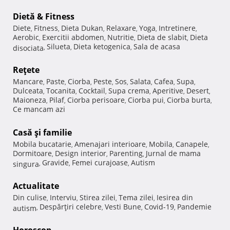
Dietă & Fitness
Diete
Fitness
Dieta Dukan
Relaxare
Yoga
Intretinere
,
,
,
,
,
,
Aerobic
Exercitii abdomen
Nutritie
Dieta de slabit
Dieta
,
,
,
,
Silueta
Dieta ketogenica
Sala de acasa
disociata
,
,
,
Reţete
Mancare
Paste
Ciorba
Peste
Sos
Salata
Cafea
Supa
,
,
,
,
,
,
,
,
Dulceata
Tocanita
Cocktail
Supa crema
Aperitive
Desert
,
,
,
,
,
,
Maioneza
Pilaf
Ciorba perisoare
Ciorba pui
Ciorba burta
,
,
,
,
,
Ce mancam azi
Casă şi familie
Mobila bucatarie
Amenajari interioare
Mobila
Canapele
,
,
,
,
Dormitoare
Design interior
Parenting
Jurnal de mama
,
,
,
Gravide
Femei curajoase
Autism
singura
,
,
,
Actualitate
Din culise
Interviu
Stirea zilei
Tema zilei
Iesirea din
,
,
,
,
Despărţiri celebre
Vesti Bune
Covid-19
Pandemie
autism
,
,
,
,