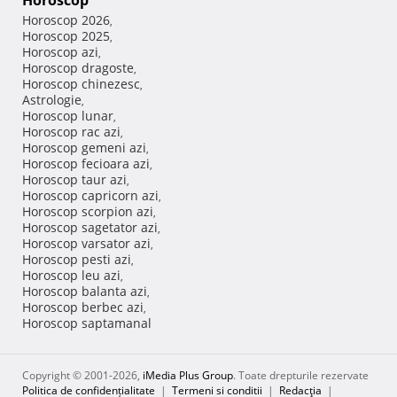
Horoscop
Horoscop 2026
,
Horoscop 2025
,
Horoscop azi
,
Horoscop dragoste
,
Horoscop chinezesc
,
Astrologie
,
Horoscop lunar
,
Horoscop rac azi
,
Horoscop gemeni azi
,
Horoscop fecioara azi
,
Horoscop taur azi
,
Horoscop capricorn azi
,
Horoscop scorpion azi
,
Horoscop sagetator azi
,
Horoscop varsator azi
,
Horoscop pesti azi
,
Horoscop leu azi
,
Horoscop balanta azi
,
Horoscop berbec azi
,
Horoscop saptamanal
Copyright © 2001-2026,
iMedia Plus Group
. Toate drepturile rezervate
Politica de confidențialitate
|
Termeni si conditii
|
Redacţia
|