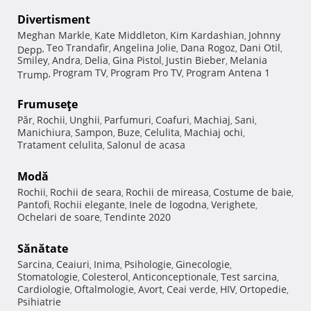
Divertisment
Meghan Markle
Kate Middleton
Kim Kardashian
Johnny
,
,
,
Teo Trandafir
Angelina Jolie
Dana Rogoz
Dani Otil
Depp
,
,
,
,
,
Smiley
Andra
Delia
Gina Pistol
Justin Bieber
Melania
,
,
,
,
,
Program TV
Program Pro TV
Program Antena 1
Trump
,
,
,
Frumuseţe
Păr
Rochii
Unghii
Parfumuri
Coafuri
Machiaj
Sani
,
,
,
,
,
,
,
Manichiura
Sampon
Buze
Celulita
Machiaj ochi
,
,
,
,
,
Tratament celulita
Salonul de acasa
,
Modă
Rochii
Rochii de seara
Rochii de mireasa
Costume de baie
,
,
,
,
Pantofi
Rochii elegante
Inele de logodna
Verighete
,
,
,
,
Ochelari de soare
Tendinte 2020
,
Sănătate
Sarcina
Ceaiuri
Inima
Psihologie
Ginecologie
,
,
,
,
,
Stomatologie
Colesterol
Anticonceptionale
Test sarcina
,
,
,
,
Cardiologie
Oftalmologie
Avort
Ceai verde
HIV
Ortopedie
,
,
,
,
,
,
Psihiatrie