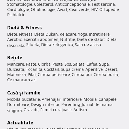
Stomatologie
Colesterol
Anticonceptionale
Test sarcina
,
,
,
,
Cardiologie
Oftalmologie
Avort
Ceai verde
HIV
Ortopedie
,
,
,
,
,
,
Psihiatrie
Dietă & Fitness
Diete
Fitness
Dieta Dukan
Relaxare
Yoga
Intretinere
,
,
,
,
,
,
Aerobic
Exercitii abdomen
Nutritie
Dieta de slabit
Dieta
,
,
,
,
Silueta
Dieta ketogenica
Sala de acasa
disociata
,
,
,
Reţete
Mancare
Paste
Ciorba
Peste
Sos
Salata
Cafea
Supa
,
,
,
,
,
,
,
,
Dulceata
Tocanita
Cocktail
Supa crema
Aperitive
Desert
,
,
,
,
,
,
Maioneza
Pilaf
Ciorba perisoare
Ciorba pui
Ciorba burta
,
,
,
,
,
Ce mancam azi
Casă şi familie
Mobila bucatarie
Amenajari interioare
Mobila
Canapele
,
,
,
,
Dormitoare
Design interior
Parenting
Jurnal de mama
,
,
,
Gravide
Femei curajoase
Autism
singura
,
,
,
Actualitate