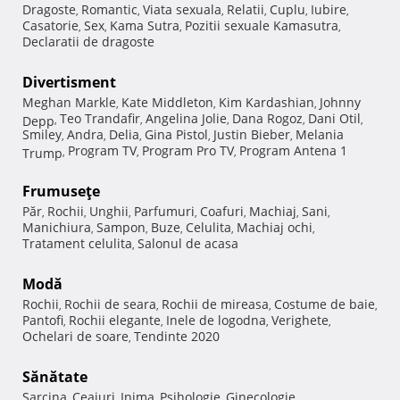
Dragoste
Romantic
Viata sexuala
Relatii
Cuplu
Iubire
,
,
,
,
,
,
Casatorie
Sex
Kama Sutra
Pozitii sexuale Kamasutra
,
,
,
,
Declaratii de dragoste
Divertisment
Meghan Markle
Kate Middleton
Kim Kardashian
Johnny
,
,
,
Teo Trandafir
Angelina Jolie
Dana Rogoz
Dani Otil
Depp
,
,
,
,
,
Smiley
Andra
Delia
Gina Pistol
Justin Bieber
Melania
,
,
,
,
,
Program TV
Program Pro TV
Program Antena 1
Trump
,
,
,
Frumuseţe
Păr
Rochii
Unghii
Parfumuri
Coafuri
Machiaj
Sani
,
,
,
,
,
,
,
Manichiura
Sampon
Buze
Celulita
Machiaj ochi
,
,
,
,
,
Tratament celulita
Salonul de acasa
,
Modă
Rochii
Rochii de seara
Rochii de mireasa
Costume de baie
,
,
,
,
Pantofi
Rochii elegante
Inele de logodna
Verighete
,
,
,
,
Ochelari de soare
Tendinte 2020
,
Sănătate
Sarcina
Ceaiuri
Inima
Psihologie
Ginecologie
,
,
,
,
,