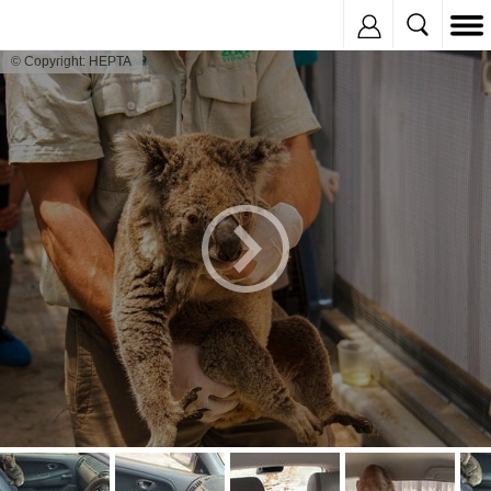
Inregistreaza
© Copyright: HEPTA