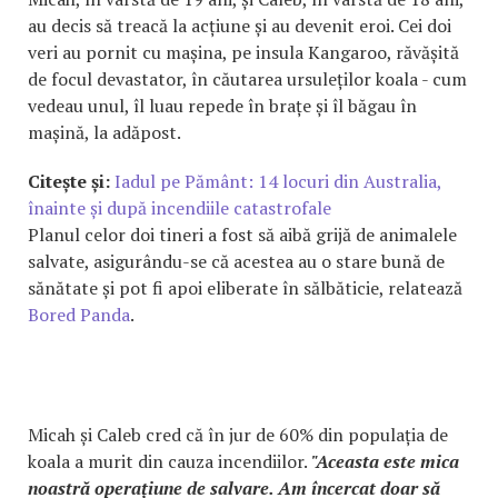
au decis să treacă la acțiune și au devenit eroi. Cei doi
veri au pornit cu mașina, pe insula Kangaroo, răvășită
de focul devastator, în căutarea ursuleților koala - cum
vedeau unul, îl luau repede în brațe și îl băgau în
mașină, la adăpost.
Citește și:
Iadul pe Pământ: 14 locuri din Australia,
înainte și după incendiile catastrofale
Planul celor doi tineri a fost să aibă grijă de animalele
salvate, asigurându-se că acestea au o stare bună de
sănătate și pot fi apoi eliberate în sălbăticie, relatează
Bored Panda
.
Micah și Caleb cred că în jur de 60% din populația de
koala a murit din cauza incendiilor.
"Aceasta este mica
noastră operațiune de salvare. Am încercat doar să