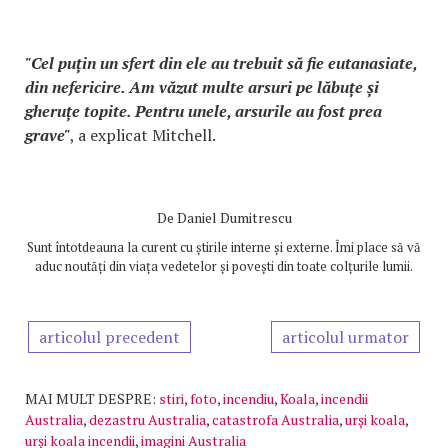
"Cel puțin un sfert din ele au trebuit să fie eutanasiate,
din nefericire. Am văzut multe arsuri pe lăbuțe și
gheruțe topite. Pentru unele, arsurile au fost prea
grave"
, a explicat Mitchell.
De
Daniel Dumitrescu
Sunt întotdeauna la curent cu știrile interne și externe. Îmi place să vă
aduc noutăți din viața vedetelor și povești din toate colțurile lumii.
articolul precedent
articolul urmator
MAI MULT DESPRE:
stiri
,
foto
,
incendiu
,
Koala
,
incendii
Australia
,
dezastru Australia
,
catastrofa Australia
,
urși koala
,
urși koala incendii
,
imagini Australia