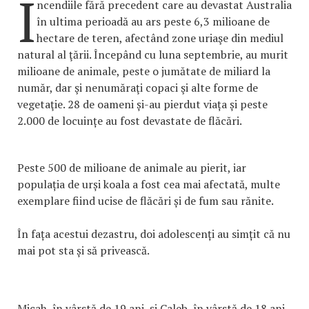
I
ncendiile fără precedent care au devastat Australia
în ultima perioadă au ars peste 6,3 milioane de
hectare de teren, afectând zone uriaşe din mediul
natural al ţării. Începând cu luna septembrie, au murit
milioane de animale, peste o jumătate de miliard la
număr, dar şi nenumăraţi copaci şi alte forme de
vegetaţie. 28 de oameni și-au pierdut viața și peste
2.000 de locuințe au fost devastate de flăcări.
Peste 500 de milioane de animale au pierit, iar
populația de urși koala a fost cea mai afectată, multe
exemplare fiind ucise de flăcări și de fum sau rănite.
În fața acestui dezastru, doi adolescenți au simțit că nu
mai pot sta și să privească.
Micah, în vârstă de 19 ani, și Caleb, în vârstă de 18 ani,