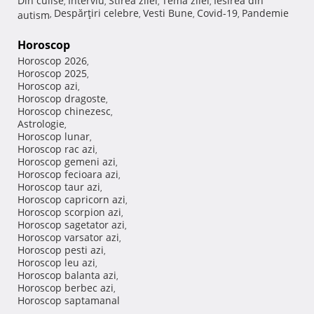
Din culise
Interviu
Stirea zilei
Tema zilei
Iesirea din
,
,
,
,
Despărţiri celebre
Vesti Bune
Covid-19
Pandemie
autism
,
,
,
,
Horoscop
Horoscop 2026
,
Horoscop 2025
,
Horoscop azi
,
Horoscop dragoste
,
Horoscop chinezesc
,
Astrologie
,
Horoscop lunar
,
Horoscop rac azi
,
Horoscop gemeni azi
,
Horoscop fecioara azi
,
Horoscop taur azi
,
Horoscop capricorn azi
,
Horoscop scorpion azi
,
Horoscop sagetator azi
,
Horoscop varsator azi
,
Horoscop pesti azi
,
Horoscop leu azi
,
Horoscop balanta azi
,
Horoscop berbec azi
,
Horoscop saptamanal