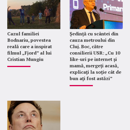
Cazul familiei
Ședință cu scântei din
Bodnariu, povestea
cauza metroului din
reală care a inspirat
Cluj. Boc, către
filmul „Fjord” al lui
consilierii USR: „Cu 10
Cristian Mungiu
like-uri pe internet și
mamă, mergeți acasă,
explicați la soție cât de
bun ați fost astăzi”