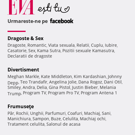
Urmareste-ne pe
Dragoste & Sex
Dragoste
Romantic
Viata sexuala
Relatii
Cuplu
Iubire
,
,
,
,
,
,
Casatorie
Sex
Kama Sutra
Pozitii sexuale Kamasutra
,
,
,
,
Declaratii de dragoste
Divertisment
Meghan Markle
Kate Middleton
Kim Kardashian
Johnny
,
,
,
Teo Trandafir
Angelina Jolie
Dana Rogoz
Dani Otil
Depp
,
,
,
,
,
Smiley
Andra
Delia
Gina Pistol
Justin Bieber
Melania
,
,
,
,
,
Program TV
Program Pro TV
Program Antena 1
Trump
,
,
,
Frumuseţe
Păr
Rochii
Unghii
Parfumuri
Coafuri
Machiaj
Sani
,
,
,
,
,
,
,
Manichiura
Sampon
Buze
Celulita
Machiaj ochi
,
,
,
,
,
Tratament celulita
Salonul de acasa
,