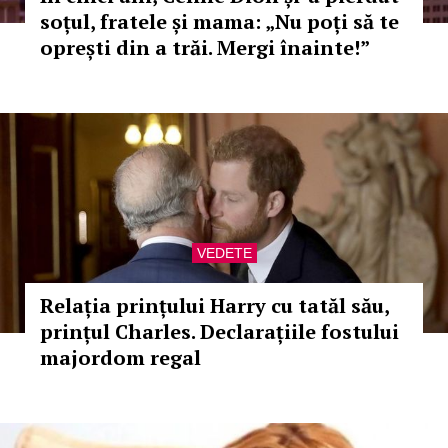
soțul, fratele și mama: „Nu poți să te
oprești din a trăi. Mergi înainte!”
VEDETE
Relația prințului Harry cu tatăl său,
prințul Charles. Declarațiile fostului
majordom regal