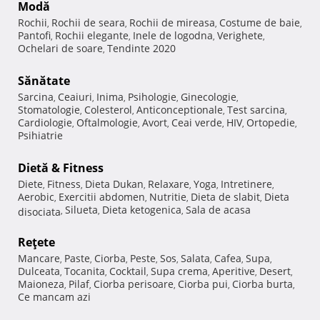
Modă
Rochii
Rochii de seara
Rochii de mireasa
Costume de baie
,
,
,
,
Pantofi
Rochii elegante
Inele de logodna
Verighete
,
,
,
,
Ochelari de soare
Tendinte 2020
,
Sănătate
Sarcina
Ceaiuri
Inima
Psihologie
Ginecologie
,
,
,
,
,
Stomatologie
Colesterol
Anticonceptionale
Test sarcina
,
,
,
,
Cardiologie
Oftalmologie
Avort
Ceai verde
HIV
Ortopedie
,
,
,
,
,
,
Psihiatrie
Dietă & Fitness
Diete
Fitness
Dieta Dukan
Relaxare
Yoga
Intretinere
,
,
,
,
,
,
Aerobic
Exercitii abdomen
Nutritie
Dieta de slabit
Dieta
,
,
,
,
Silueta
Dieta ketogenica
Sala de acasa
disociata
,
,
,
Reţete
Mancare
Paste
Ciorba
Peste
Sos
Salata
Cafea
Supa
,
,
,
,
,
,
,
,
Dulceata
Tocanita
Cocktail
Supa crema
Aperitive
Desert
,
,
,
,
,
,
Maioneza
Pilaf
Ciorba perisoare
Ciorba pui
Ciorba burta
,
,
,
,
,
Ce mancam azi