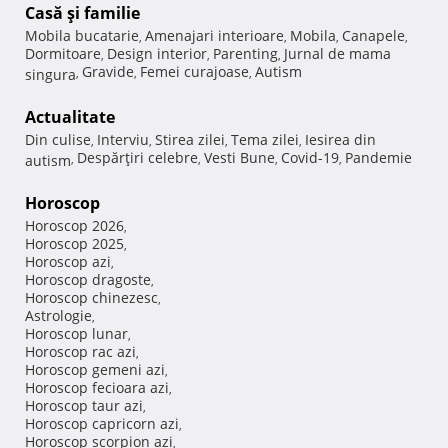
Casă şi familie
Mobila bucatarie
Amenajari interioare
Mobila
Canapele
,
,
,
,
Dormitoare
Design interior
Parenting
Jurnal de mama
,
,
,
Gravide
Femei curajoase
Autism
singura
,
,
,
Actualitate
Din culise
Interviu
Stirea zilei
Tema zilei
Iesirea din
,
,
,
,
Despărţiri celebre
Vesti Bune
Covid-19
Pandemie
autism
,
,
,
,
Horoscop
Horoscop 2026
,
Horoscop 2025
,
Horoscop azi
,
Horoscop dragoste
,
Horoscop chinezesc
,
Astrologie
,
Horoscop lunar
,
Horoscop rac azi
,
Horoscop gemeni azi
,
Horoscop fecioara azi
,
Horoscop taur azi
,
Horoscop capricorn azi
,
Horoscop scorpion azi
,