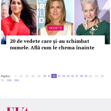
VEDETE
20 de vedete care și-au schimbat
numele. Află cum le chema înainte
Pagina:
1..
10..
20..
30..
40..
50
51
52
53
54
55
56
57
58
59
60..
70..
80..
90..
100..
200..