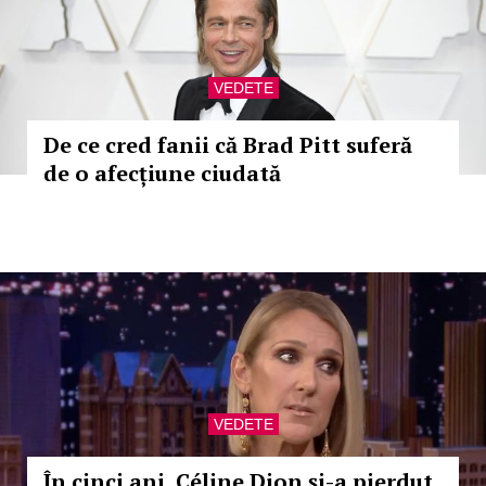
VEDETE
De ce cred fanii că Brad Pitt suferă
de o afecțiune ciudată
VEDETE
În cinci ani, Céline Dion și-a pierdut