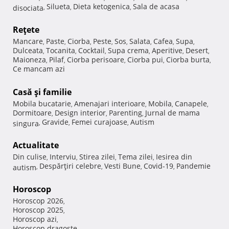
Silueta
Dieta ketogenica
Sala de acasa
disociata
,
,
,
Reţete
Mancare
Paste
Ciorba
Peste
Sos
Salata
Cafea
Supa
,
,
,
,
,
,
,
,
Dulceata
Tocanita
Cocktail
Supa crema
Aperitive
Desert
,
,
,
,
,
,
Maioneza
Pilaf
Ciorba perisoare
Ciorba pui
Ciorba burta
,
,
,
,
,
Ce mancam azi
Casă şi familie
Mobila bucatarie
Amenajari interioare
Mobila
Canapele
,
,
,
,
Dormitoare
Design interior
Parenting
Jurnal de mama
,
,
,
Gravide
Femei curajoase
Autism
singura
,
,
,
Actualitate
Din culise
Interviu
Stirea zilei
Tema zilei
Iesirea din
,
,
,
,
Despărţiri celebre
Vesti Bune
Covid-19
Pandemie
autism
,
,
,
,
Horoscop
Horoscop 2026
,
Horoscop 2025
,
Horoscop azi
,
Horoscop dragoste
,