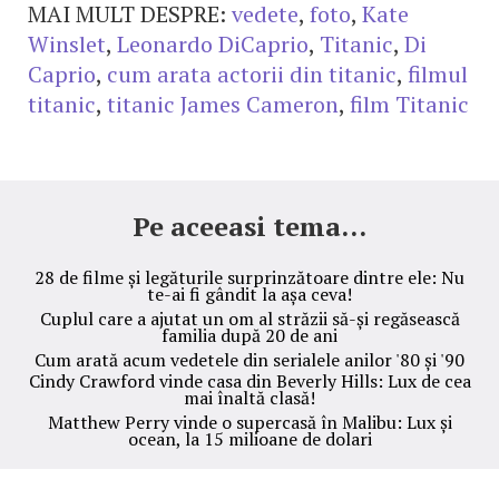
MAI MULT DESPRE:
vedete
,
foto
,
Kate
Winslet
,
Leonardo DiCaprio
,
Titanic
,
Di
Caprio
,
cum arata actorii din titanic
,
filmul
titanic
,
titanic James Cameron
,
film Titanic
Pe aceeasi tema...
28 de filme și legăturile surprinzătoare dintre ele: Nu
te-ai fi gândit la așa ceva!
Cuplul care a ajutat un om al străzii să-și regăsească
familia după 20 de ani
Cum arată acum vedetele din serialele anilor '80 și '90
Cindy Crawford vinde casa din Beverly Hills: Lux de cea
mai înaltă clasă!
Matthew Perry vinde o supercasă în Malibu: Lux și
ocean, la 15 milioane de dolari