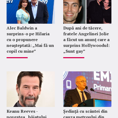
Alec Baldwin a
După ani de tăcere,
surprins-o pe Hilaria
fratele Angelinei Jolie
cu o propunere
a făcut un anunț care a
neașteptată: „Mai fă un
surprins Hollywoodul:
copil cu mine”
„Sunt gay”
Keanu Reeves -
Ședință cu scântei din
povestea „băiatului
cauza metroului din