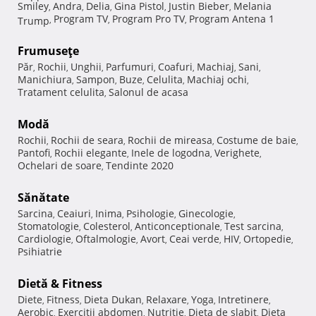
Smiley
Andra
Delia
Gina Pistol
Justin Bieber
Melania
,
,
,
,
,
Program TV
Program Pro TV
Program Antena 1
Trump
,
,
,
Frumuseţe
Păr
Rochii
Unghii
Parfumuri
Coafuri
Machiaj
Sani
,
,
,
,
,
,
,
Manichiura
Sampon
Buze
Celulita
Machiaj ochi
,
,
,
,
,
Tratament celulita
Salonul de acasa
,
Modă
Rochii
Rochii de seara
Rochii de mireasa
Costume de baie
,
,
,
,
Pantofi
Rochii elegante
Inele de logodna
Verighete
,
,
,
,
Ochelari de soare
Tendinte 2020
,
Sănătate
Sarcina
Ceaiuri
Inima
Psihologie
Ginecologie
,
,
,
,
,
Stomatologie
Colesterol
Anticonceptionale
Test sarcina
,
,
,
,
Cardiologie
Oftalmologie
Avort
Ceai verde
HIV
Ortopedie
,
,
,
,
,
,
Psihiatrie
Dietă & Fitness
Diete
Fitness
Dieta Dukan
Relaxare
Yoga
Intretinere
,
,
,
,
,
,
Aerobic
Exercitii abdomen
Nutritie
Dieta de slabit
Dieta
,
,
,
,