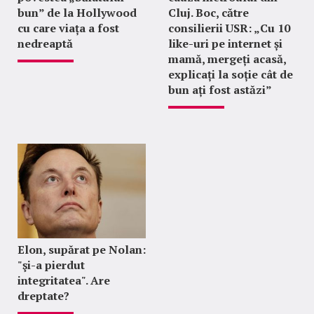
bun” de la Hollywood
Cluj. Boc, către
cu care viața a fost
consilierii USR: „Cu 10
nedreaptă
like-uri pe internet și
mamă, mergeți acasă,
explicați la soție cât de
bun ați fost astăzi”
Elon, supărat pe Nolan:
"şi-a pierdut
integritatea". Are
dreptate?