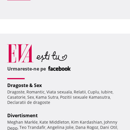
Urmareste-ne pe
Dragoste & Sex
Dragoste
Romantic
Viata sexuala
Relatii
Cuplu
Iubire
,
,
,
,
,
,
Casatorie
Sex
Kama Sutra
Pozitii sexuale Kamasutra
,
,
,
,
Declaratii de dragoste
Divertisment
Meghan Markle
Kate Middleton
Kim Kardashian
Johnny
,
,
,
Teo Trandafir
Angelina Jolie
Dana Rogoz
Dani Otil
Depp
,
,
,
,
,