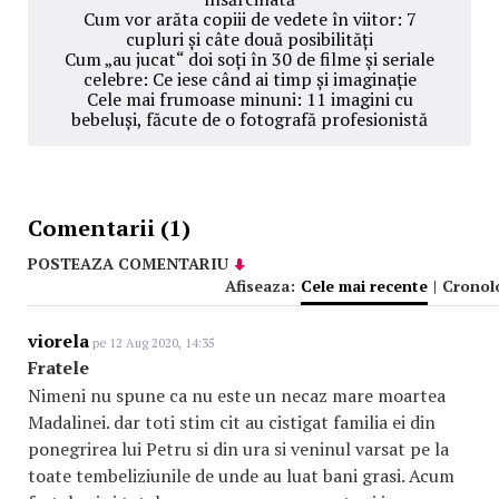
Cum vor arăta copiii de vedete în viitor: 7
cupluri și câte două posibilități
Cum „au jucat“ doi soți în 30 de filme și seriale
celebre: Ce iese când ai timp și imaginație
Cele mai frumoase minuni: 11 imagini cu
bebeluși, făcute de o fotografă profesionistă
Comentarii (1)
POSTEAZA COMENTARIU
Afiseaza:
Cele mai recente
|
Cronol
viorela
pe 12 Aug 2020, 14:35
Fratele
Nimeni nu spune ca nu este un necaz mare moartea
Madalinei. dar toti stim cit au cistigat familia ei din
ponegrirea lui Petru si din ura si veninul varsat pe la
toate tembeliziunile de unde au luat bani grasi. Acum