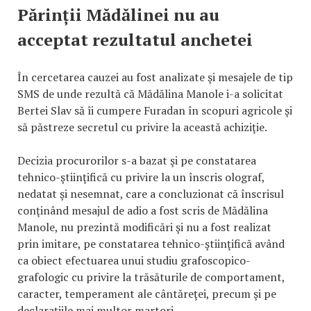
Părinții Mădălinei nu au
acceptat rezultatul anchetei
În cercetarea cauzei au fost analizate şi mesajele de tip
SMS de unde rezultă că Mădălina Manole i-a solicitat
Bertei Slav să îi cumpere Furadan în scopuri agricole şi
să păstreze secretul cu privire la această achiziţie.
Decizia procurorilor s-a bazat şi pe constatarea
tehnico-ştiinţifică cu privire la un înscris olograf,
nedatat şi nesemnat, care a concluzionat că înscrisul
conţinând mesajul de adio a fost scris de Mădălina
Manole, nu prezintă modificări şi nu a fost realizat
prin imitare, pe constatarea tehnico-ştiinţifică având
ca obiect efectuarea unui studiu grafoscopico-
grafologic cu privire la trăsăturile de comportament,
caracter, temperament ale cântăreţei, precum şi pe
declaraţiile mai multor martori.