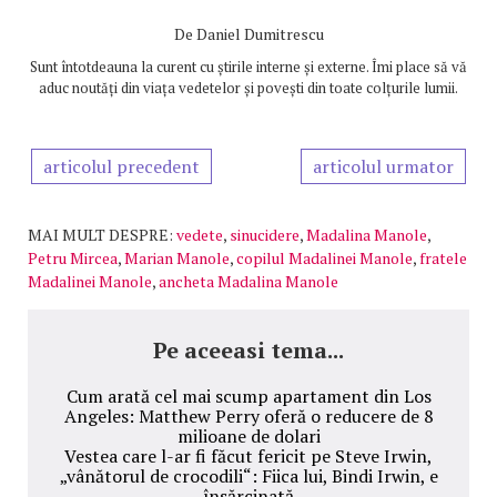
De
Daniel Dumitrescu
Sunt întotdeauna la curent cu știrile interne și externe. Îmi place să vă
aduc noutăți din viața vedetelor și povești din toate colțurile lumii.
articolul precedent
articolul urmator
MAI MULT DESPRE:
vedete
,
sinucidere
,
Madalina Manole
,
Petru Mircea
,
Marian Manole
,
copilul Madalinei Manole
,
fratele
Madalinei Manole
,
ancheta Madalina Manole
Pe aceeasi tema...
Cum arată cel mai scump apartament din Los
Angeles: Matthew Perry oferă o reducere de 8
milioane de dolari
Vestea care l-ar fi făcut fericit pe Steve Irwin,
„vânătorul de crocodili“: Fiica lui, Bindi Irwin, e
însărcinată