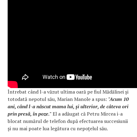
Întrebat când l-a văzut ultima oară pe fiul Mădălinei și
totodată nepotul său, Marian Manole a spus:
"Acum 10
ani, când l-a născut mama lui, și ulterior, de câteva ori
prin presă, în poze."
El a adăugat că Petru Mircea i-a
blocat numărul de telefon după efectuarea succesiunii
și nu mai poate lua legătura cu nepoțelul său.