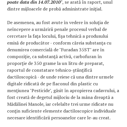
poate data din 14.07.2010"
, se arată în raport, unul
dintre mijloacele de probă administrate iniţial.
De asemenea, au fost avute în vedere în soluţia de
neîncepere a urmăririi penale procesul verbal de
cercetare la faţa locului, fişa tehnică a produsului
emisă de producător - conform căreia substanţa cu
denumirea comercială de "Furadan 35ST" are în
compoziţie, ca substanţă activă, carbofuran în
proporţie de 350 grame la un litru de preparat,
raportul de constatare tehnico-ştiinţifică
dactiloscopică - de unde reiese că una dintre urmele
digitale ridicată de pe flaconul din plastic cu
menţiunea "Pesticide", găsit în apropierea cadavrului, a
fost creată de degetul mijlociu de la mâna dreaptă a
Mădălinei Manole, iar celelalte trei urme ridicate nu
conţin suficiente elemente dactiloscopice individuale
necesare identificării persoanelor care le-au creat.