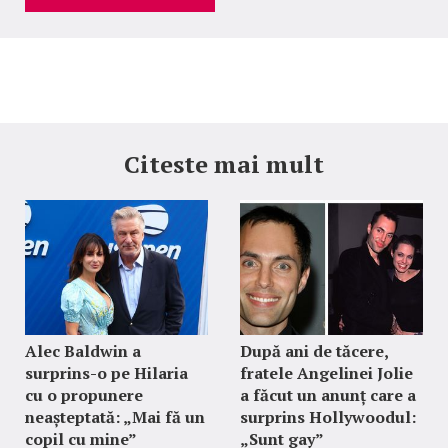
Citeste mai mult
Alec Baldwin a
După ani de tăcere,
surprins-o pe Hilaria
fratele Angelinei Jolie
cu o propunere
a făcut un anunț care a
neașteptată: „Mai fă un
surprins Hollywoodul:
copil cu mine”
„Sunt gay”