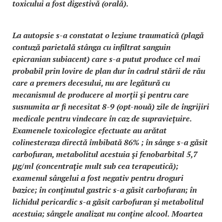
toxicului a fost digestivă (orală).
La autopsie s-a constatat o leziune traumatică (plagă
contuză parietală stânga cu infiltrat sanguin
epicranian subiacent) care s-a putut produce cel mai
probabil prin lovire de plan dur în cadrul stării de rău
care a premers decesului, nu are legătură cu
mecanismul de producere al morţii şi pentru care
susnumita ar fi necesitat 8-9 (opt-nouă) zile de îngrijiri
medicale pentru vindecare în caz de supravieţuire.
Examenele toxicologice efectuate au arătat
colinesteraza directă îmbibată 86% ; în sânge s-a găsit
carbofuran, metabolitul acestuia şi fenobarbital 5,7
μg/ml (concentraţie mult sub cea terapeutică);
examenul sângelui a fost negativ pentru droguri
bazice; în conţinutul gastric s-a găsit carbofuran; în
lichidul pericardic s-a găsit carbofuran şi metabolitul
acestuia; sângele analizat nu conţine alcool. Moartea