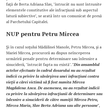
faţă de Berta Adriana Slav, "întrucât nu sunt întrunite
elementele constitutive ale infracţiunii sub aspectul
laturii subiective", se arată într-un comunicat de presă
al Parchetului Capitalei.
NUP pentru Petru Mircea
Şi în cazul soţului Mădălinei Manole, Petru Mircea, şi a
Mariei Mircea, procurorii au dispus neînceperea
urmăririi penale pentru determinare sau înlesnire a
sinuciderii, "întrucât fapta nu există".
"Din ansamblul
actelor efectuate în cadrul dosarului nu au rezultat
indicii cu privire la săvârşirea unei infracţiuni contra
vieţii a cărei victimă să fi fost numita Mircea
Magdalena Anca. De asemenea, nu au rezultat indicii
cu privire la săvârşirea infracţiunii de determinare sau
înlesnire a sinuciderii de către numiţii Mircea Petru,
Mircea Maria, Slav Berta Adriana sau alte persoane"
,