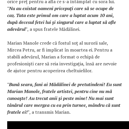
orice preț pentru a afla ce s-a întâmplat cu sora lui.
"Nu au existat oameni pricepuţi care să se ocupe de
caz. Tata este primul om care a luptat acum 10 ani,
după decesul fetei lui şi singurul care a luptat să afle
adevărul"
, a spus fratele Mădălinei.
Marian Manole crede că fostul soț al surorii sale,
Mircea Petru, ar fi implicat în moartea ei. Pentru a
stabili adevărul, Marian a format o echipă de
profesionişti care să reia investigația, însă are nevoie
de ajutor pentru acoperirea cheltuielilor.
"Bună seara, fani ai Mădălinei de pretutindeni! Eu sunt
Marian Manole, fratele artistei, pentru cine nu mă
cunoaşte! Au trecut anii şi peste mine! Nu mai sunt
tânărul care mergea cu ea prin turnee, mândru că sunt
fratele ei!"
, a transmis Marian.