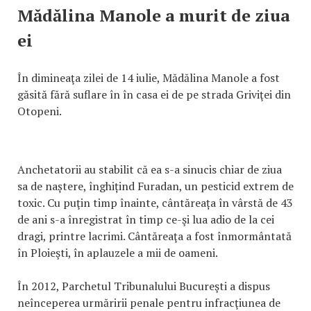
Mădălina Manole a murit de ziua
ei
În dimineaţa zilei de 14 iulie, Mădălina Manole a fost
găsită fără suflare în în casa ei de pe strada Griviţei din
Otopeni.
Anchetatorii au stabilit că ea s-a sinucis chiar de ziua
sa de naștere, înghițind Furadan, un pesticid extrem de
toxic. Cu puţin timp înainte, cântăreața în vârstă de 43
de ani s-a înregistrat în timp ce-şi lua adio de la cei
dragi, printre lacrimi. Cântăreaţa a fost înmormântată
în Ploieşti, în aplauzele a mii de oameni.
În 2012, Parchetul Tribunalului Bucureşti a dispus
neînceperea urmăririi penale pentru infracţiunea de