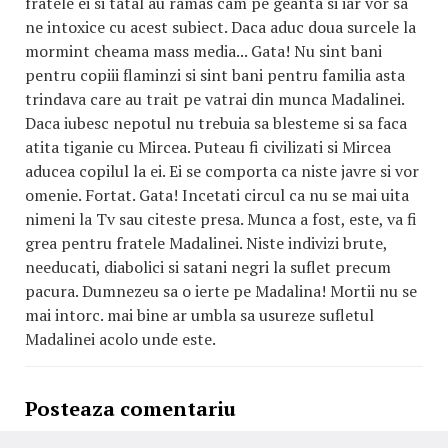
fratele ei si tatal au ramas cam pe geanta si iar vor sa
ne intoxice cu acest subiect. Daca aduc doua surcele la
mormint cheama mass media... Gata! Nu sint bani
pentru copiii flaminzi si sint bani pentru familia asta
trindava care au trait pe vatrai din munca Madalinei.
Daca iubesc nepotul nu trebuia sa blesteme si sa faca
atita tiganie cu Mircea. Puteau fi civilizati si Mircea
aducea copilul la ei. Ei se comporta ca niste javre si vor
omenie. Fortat. Gata! Incetati circul ca nu se mai uita
nimeni la Tv sau citeste presa. Munca a fost, este, va fi
grea pentru fratele Madalinei. Niste indivizi brute,
needucati, diabolici si satani negri la suflet precum
pacura. Dumnezeu sa o ierte pe Madalina! Mortii nu se
mai intorc. mai bine ar umbla sa usureze sufletul
Madalinei acolo unde este.
Posteaza comentariu