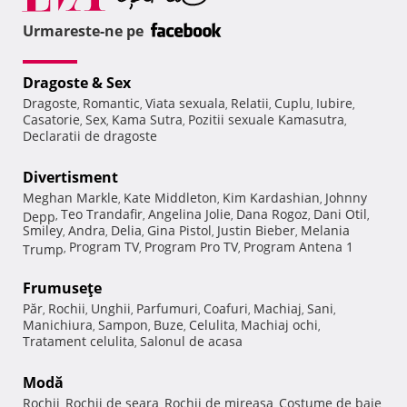
Urmareste-ne pe
Dragoste & Sex
Dragoste
Romantic
Viata sexuala
Relatii
Cuplu
Iubire
,
,
,
,
,
,
Casatorie
Sex
Kama Sutra
Pozitii sexuale Kamasutra
,
,
,
,
Declaratii de dragoste
Divertisment
Meghan Markle
Kate Middleton
Kim Kardashian
Johnny
,
,
,
Teo Trandafir
Angelina Jolie
Dana Rogoz
Dani Otil
Depp
,
,
,
,
,
Smiley
Andra
Delia
Gina Pistol
Justin Bieber
Melania
,
,
,
,
,
Program TV
Program Pro TV
Program Antena 1
Trump
,
,
,
Frumuseţe
Păr
Rochii
Unghii
Parfumuri
Coafuri
Machiaj
Sani
,
,
,
,
,
,
,
Manichiura
Sampon
Buze
Celulita
Machiaj ochi
,
,
,
,
,
Tratament celulita
Salonul de acasa
,
Modă
Rochii
Rochii de seara
Rochii de mireasa
Costume de baie
,
,
,
,