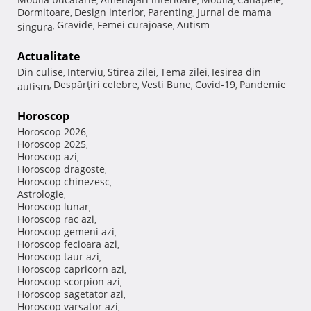
,
,
,
,
Dormitoare
Design interior
Parenting
Jurnal de mama
,
,
,
Gravide
Femei curajoase
Autism
singura
,
,
,
Actualitate
Din culise
Interviu
Stirea zilei
Tema zilei
Iesirea din
,
,
,
,
Despărţiri celebre
Vesti Bune
Covid-19
Pandemie
autism
,
,
,
,
Horoscop
Horoscop 2026
,
Horoscop 2025
,
Horoscop azi
,
Horoscop dragoste
,
Horoscop chinezesc
,
Astrologie
,
Horoscop lunar
,
Horoscop rac azi
,
Horoscop gemeni azi
,
Horoscop fecioara azi
,
Horoscop taur azi
,
Horoscop capricorn azi
,
Horoscop scorpion azi
,
Horoscop sagetator azi
,
Horoscop varsator azi
,