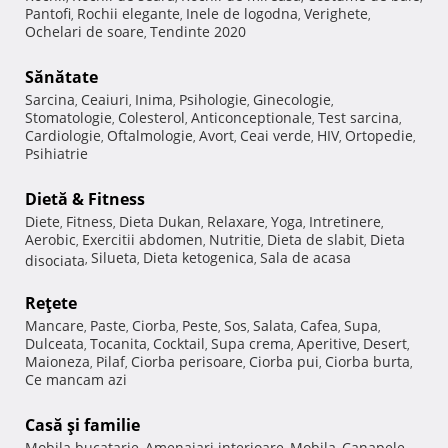
Pantofi
Rochii elegante
Inele de logodna
Verighete
,
,
,
,
Ochelari de soare
Tendinte 2020
,
Sănătate
Sarcina
Ceaiuri
Inima
Psihologie
Ginecologie
,
,
,
,
,
Stomatologie
Colesterol
Anticonceptionale
Test sarcina
,
,
,
,
Cardiologie
Oftalmologie
Avort
Ceai verde
HIV
Ortopedie
,
,
,
,
,
,
Psihiatrie
Dietă & Fitness
Diete
Fitness
Dieta Dukan
Relaxare
Yoga
Intretinere
,
,
,
,
,
,
Aerobic
Exercitii abdomen
Nutritie
Dieta de slabit
Dieta
,
,
,
,
Silueta
Dieta ketogenica
Sala de acasa
disociata
,
,
,
Reţete
Mancare
Paste
Ciorba
Peste
Sos
Salata
Cafea
Supa
,
,
,
,
,
,
,
,
Dulceata
Tocanita
Cocktail
Supa crema
Aperitive
Desert
,
,
,
,
,
,
Maioneza
Pilaf
Ciorba perisoare
Ciorba pui
Ciorba burta
,
,
,
,
,
Ce mancam azi
Casă şi familie
Mobila bucatarie
Amenajari interioare
Mobila
Canapele