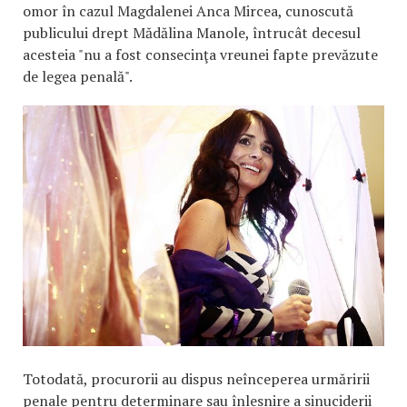
omor în cazul Magdalenei Anca Mircea, cunoscută
publicului drept Mădălina Manole, întrucât decesul
acesteia "nu a fost consecinţa vreunei fapte prevăzute
de legea penală".
Totodată, procurorii au dispus neînceperea urmăririi
penale pentru determinare sau înlesnire a sinuciderii