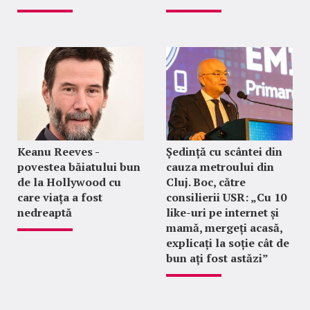
Keanu Reeves -
Ședință cu scântei din
povestea băiatului bun
cauza metroului din
de la Hollywood cu
Cluj. Boc, către
care viața a fost
consilierii USR: „Cu 10
nedreaptă
like-uri pe internet și
mamă, mergeți acasă,
explicați la soție cât de
bun ați fost astăzi”