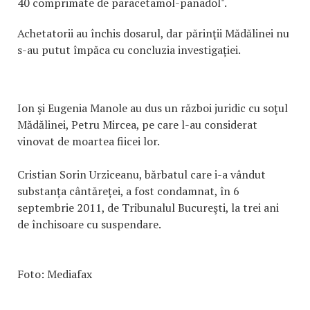
40 comprimate de paracetamol-panadol".
Achetatorii au închis dosarul, dar părinţii Mădălinei nu
s-au putut împăca cu concluzia investigației.
Ion şi Eugenia Manole au dus un război juridic cu soţul
Mădălinei, Petru Mircea, pe care l-au considerat
vinovat de moartea fiicei lor.
Cristian Sorin Urziceanu, bărbatul care i-a vândut
substanța cântăreței, a fost condamnat, în 6
septembrie 2011, de Tribunalul Bucureşti, la trei ani
de închisoare cu suspendare.
Foto: Mediafax