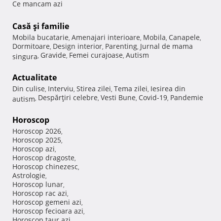
Ce mancam azi
Casă şi familie
Mobila bucatarie
Amenajari interioare
Mobila
Canapele
,
,
,
,
Dormitoare
Design interior
Parenting
Jurnal de mama
,
,
,
Gravide
Femei curajoase
Autism
singura
,
,
,
Actualitate
Din culise
Interviu
Stirea zilei
Tema zilei
Iesirea din
,
,
,
,
Despărţiri celebre
Vesti Bune
Covid-19
Pandemie
autism
,
,
,
,
Horoscop
Horoscop 2026
,
Horoscop 2025
,
Horoscop azi
,
Horoscop dragoste
,
Horoscop chinezesc
,
Astrologie
,
Horoscop lunar
,
Horoscop rac azi
,
Horoscop gemeni azi
,
Horoscop fecioara azi
,
Horoscop taur azi
,