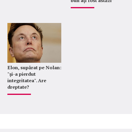
bun ați fost astăzi”
Elon, supărat pe Nolan:
"şi-a pierdut
integritatea". Are
dreptate?