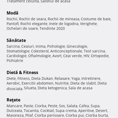
Tratament celulita
Salonul de acasa
,
Modă
Rochii
Rochii de seara
Rochii de mireasa
Costume de baie
,
,
,
,
Pantofi
Rochii elegante
Inele de logodna
Verighete
,
,
,
,
Ochelari de soare
Tendinte 2020
,
Sănătate
Sarcina
Ceaiuri
Inima
Psihologie
Ginecologie
,
,
,
,
,
Stomatologie
Colesterol
Anticonceptionale
Test sarcina
,
,
,
,
Cardiologie
Oftalmologie
Avort
Ceai verde
HIV
Ortopedie
,
,
,
,
,
,
Psihiatrie
Dietă & Fitness
Diete
Fitness
Dieta Dukan
Relaxare
Yoga
Intretinere
,
,
,
,
,
,
Aerobic
Exercitii abdomen
Nutritie
Dieta de slabit
Dieta
,
,
,
,
Silueta
Dieta ketogenica
Sala de acasa
disociata
,
,
,
Reţete
Mancare
Paste
Ciorba
Peste
Sos
Salata
Cafea
Supa
,
,
,
,
,
,
,
,
Dulceata
Tocanita
Cocktail
Supa crema
Aperitive
Desert
,
,
,
,
,
,
Maioneza
Pilaf
Ciorba perisoare
Ciorba pui
Ciorba burta
,
,
,
,
,