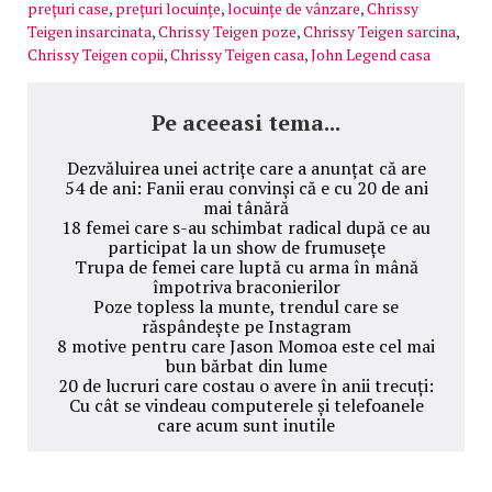
prețuri case
,
prețuri locuințe
,
locuințe de vânzare
,
Chrissy
Teigen insarcinata
,
Chrissy Teigen poze
,
Chrissy Teigen sarcina
,
Chrissy Teigen copii
,
Chrissy Teigen casa
,
John Legend casa
Pe aceeasi tema...
Dezvăluirea unei actrițe care a anunțat că are
54 de ani: Fanii erau convinși că e cu 20 de ani
mai tânără
18 femei care s-au schimbat radical după ce au
participat la un show de frumusețe
Trupa de femei care luptă cu arma în mână
împotriva braconierilor
Poze topless la munte, trendul care se
răspândește pe Instagram
8 motive pentru care Jason Momoa este cel mai
bun bărbat din lume
20 de lucruri care costau o avere în anii trecuți:
Cu cât se vindeau computerele și telefoanele
care acum sunt inutile