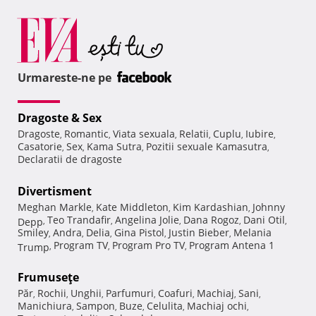
Urmareste-ne pe
Dragoste & Sex
Dragoste
Romantic
Viata sexuala
Relatii
Cuplu
Iubire
,
,
,
,
,
,
Casatorie
Sex
Kama Sutra
Pozitii sexuale Kamasutra
,
,
,
,
Declaratii de dragoste
Divertisment
Meghan Markle
Kate Middleton
Kim Kardashian
Johnny
,
,
,
Teo Trandafir
Angelina Jolie
Dana Rogoz
Dani Otil
Depp
,
,
,
,
,
Smiley
Andra
Delia
Gina Pistol
Justin Bieber
Melania
,
,
,
,
,
Program TV
Program Pro TV
Program Antena 1
Trump
,
,
,
Frumuseţe
Păr
Rochii
Unghii
Parfumuri
Coafuri
Machiaj
Sani
,
,
,
,
,
,
,
Manichiura
Sampon
Buze
Celulita
Machiaj ochi
,
,
,
,
,