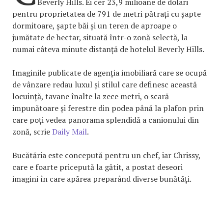
Beverly Hills. Ei cer 23,9 milioane de dolari
pentru proprietatea de 791 de metri pătrați cu șapte
dormitoare, șapte băi și un teren de aproape o
jumătate de hectar, situată într-o zonă selectă, la
numai câteva minute distanță de hotelul Beverly Hills.
Imaginile publicate de agenția imobiliară care se ocupă
de vânzare redau luxul și stilul care definesc această
locuință, tavane înalte la zece metri, o scară
impunătoare și ferestre din podea până la plafon prin
care poți vedea panorama splendidă a canionului din
zonă, scrie
Daily Mail
.
Bucătăria este concepută pentru un chef, iar Chrissy,
care e foarte pricepută la gătit, a postat deseori
imagini în care apărea preparând diverse bunătăți.