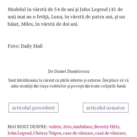
Modelul în vârstă de 34 de ani și John Legend (41 de
ani) mai au o fetiță, Luna, în vârstă de patru ani, și un
băiat, Miles, în vârstă de doi ani.
Foto: Daily Mail
De
Daniel Dumitrescu
Sunt întotdeauna la curent cu știrile interne și externe. Îmi place să vă
aduc noutăți din viața vedetelor și povești din toate colțurile lumii.
articolul precedent
articolul urmator
MAI MULT DESPRE:
vedete
,
foto
,
imobiliare
,
Beverly Hills
,
John Legend
,
Chrissy Teigen
,
case de vânzare
,
casă de vânzare
,