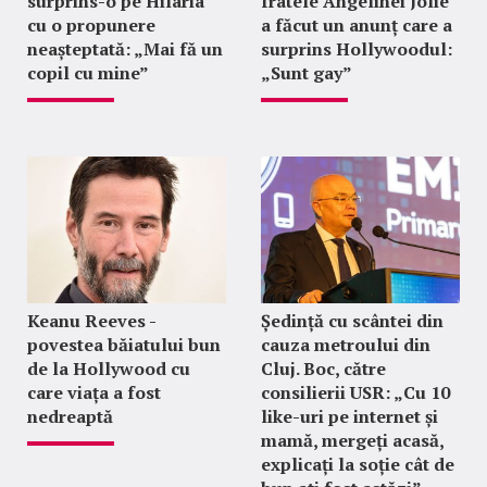
surprins-o pe Hilaria
fratele Angelinei Jolie
cu o propunere
a făcut un anunț care a
neașteptată: „Mai fă un
surprins Hollywoodul:
copil cu mine”
„Sunt gay”
Keanu Reeves -
Ședință cu scântei din
povestea băiatului bun
cauza metroului din
de la Hollywood cu
Cluj. Boc, către
care viața a fost
consilierii USR: „Cu 10
nedreaptă
like-uri pe internet și
mamă, mergeți acasă,
explicați la soție cât de