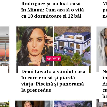
Rodriguez și-au luat casă
M
în Miami: Cum arată o vilă
p
cu 10 dormitoare și 12 băi
n
VEDETE
Demi Lovato a vândut casa
N
în care era să-și piardă
î
viața: Piscină și panoramă
A
la preț redus
cu
b