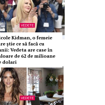
VEDETE
icole Kidman, o femeie
re știe ce să facă cu
anii: Vedeta are case în
aloare de 62 de milioane
e dolari
VEDETE