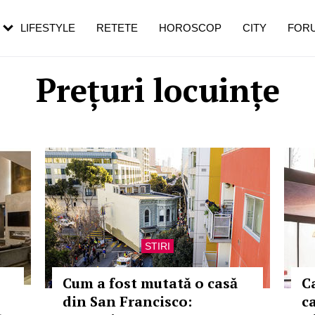
rezești mai des
Cât durează, cum te pregătești și cât
i în vârstă
de dureroasă este investigația
LIFESTYLE
RETETE
HOROSCOP
CITY
FOR
Prețuri locuințe
STIRI
Cum a fost mutată o casă
C
din San Francisco:
ca