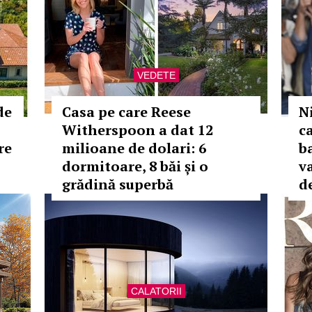
VEDETE
de
Casa pe care Reese
N
Witherspoon a dat 12
ca
re
milioane de dolari: 6
b
dormitoare, 8 băi și o
v
grădină superbă
d
CALATORII