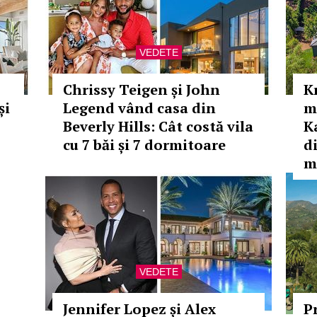
VEDETE
Chrissy Teigen și John
K
și
Legend vând casa din
m
Beverly Hills: Cât costă vila
K
cu 7 băi și 7 dormitoare
d
m
VEDETE
Jennifer Lopez și Alex
P