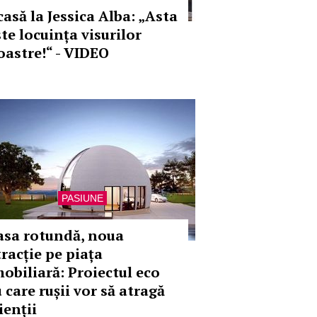
casă la Jessica Alba: „Asta
ste locuința visurilor
oastre!“ - VIDEO
PASIUNE
asa rotundă, noua
tracție pe piața
mobiliară: Proiectul eco
 care rușii vor să atragă
ienții