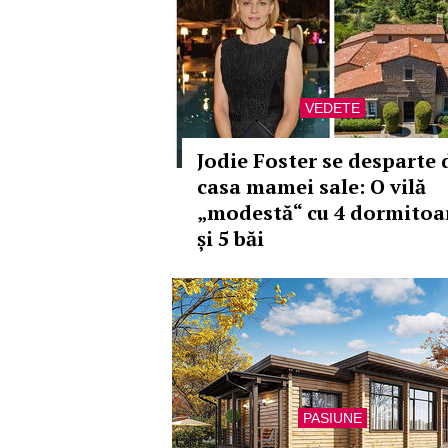
VEDETE
Jodie Foster se desparte 
casa mamei sale: O vilă
„modestă“ cu 4 dormitoa
și 5 băi
PASIUNE