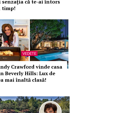
i senzația că te-ai întors
n timp!
VEDETE
indy Crawford vinde casa
in Beverly Hills: Lux de
ea mai înaltă clasă!