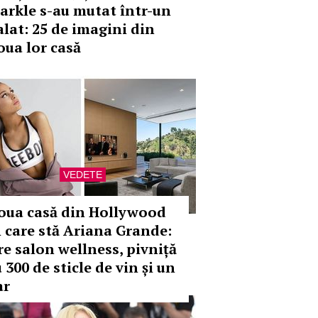
arkle s-au mutat într-un
alat: 25 de imagini din
oua lor casă
VEDETE
oua casă din Hollywood
n care stă Ariana Grande:
re salon wellness, pivniță
 300 de sticle de vin și un
ar