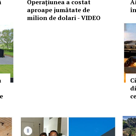
ă
Operațiunea a costat
A
aproape jumătate de
î
milion de dolari - VIDEO
a
C
d
de
c