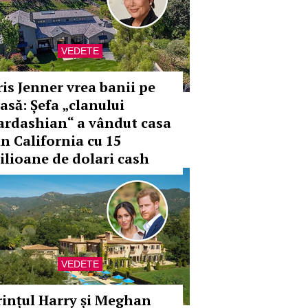
VEDETE
ris Jenner vrea banii pe
asă: Șefa „clanului
ardashian“ a vândut casa
in California cu 15
ilioane de dolari cash
VEDETE
rințul Harry și Meghan