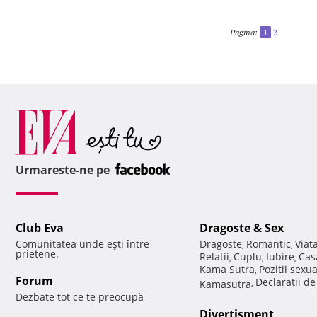
Pagina:
1
2
Urmareste-ne pe
Club Eva
Dragoste & Sex
Comunitatea unde eşti între
Dragoste
Romantic
Viat
,
,
prietene.
Relatii
Cuplu
Iubire
Cas
,
,
,
Kama Sutra
Pozitii sexu
,
Forum
Declaratii d
Kamasutra
,
Dezbate tot ce te preocupă
Divertisment