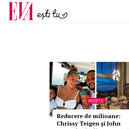
și 60 de ani. De ce te t
Carieră
pe măsură ce înaintez
Actualitate
VEDETE
Reducere de milioane:
Chrissy Teigen și John