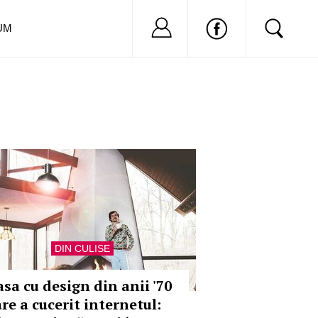
Nu ai cont?
Inregistreaza-
UM
DIN CULISE
asa cu design din anii '70
re a cucerit internetul: