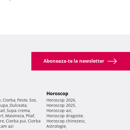
Aboneaza-te la newsletter
Horoscop
e
Ciorba
Peste
Sos
Horoscop 2026
,
,
,
,
,
Supa
Dulceata
Horoscop 2025
,
,
,
ail
Supa crema
Horoscop azi
,
,
,
rt
Maioneza
Pilaf
Horoscop dragoste
,
,
,
,
re
Ciorba pui
Ciorba
Horoscop chinezesc
,
,
,
am azi
Astrologie
,