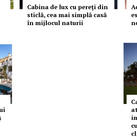
Cabina de lux cu pereți din
A
sticlă, cea mai simplă casă
e
în mijlocul naturii
n
C
ui
a
ș
i
cu
cl