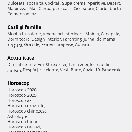
Dulceata
Tocanita
Cocktail
Supa crema
Aperitive
Desert
,
,
,
,
,
,
Maioneza
Pilaf
Ciorba perisoare
Ciorba pui
Ciorba burta
,
,
,
,
,
Ce mancam azi
Casă şi familie
Mobila bucatarie
Amenajari interioare
Mobila
Canapele
,
,
,
,
Dormitoare
Design interior
Parenting
Jurnal de mama
,
,
,
Gravide
Femei curajoase
Autism
singura
,
,
,
Actualitate
Din culise
Interviu
Stirea zilei
Tema zilei
Iesirea din
,
,
,
,
Despărţiri celebre
Vesti Bune
Covid-19
Pandemie
autism
,
,
,
,
Horoscop
Horoscop 2026
,
Horoscop 2025
,
Horoscop azi
,
Horoscop dragoste
,
Horoscop chinezesc
,
Astrologie
,
Horoscop lunar
,
Horoscop rac azi
,