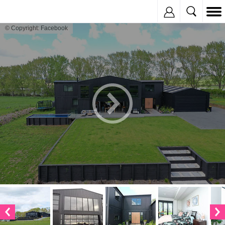
Inregistreaza
© Copyright: Facebook