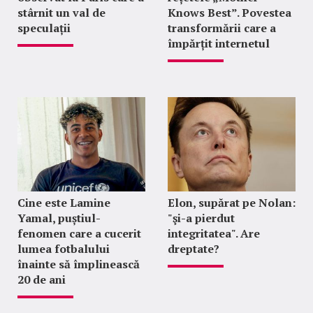
stârnit un val de
Knows Best”. Povestea
speculații
transformării care a
împărțit internetul
Cine este Lamine
Elon, supărat pe Nolan:
Yamal, puștiul-
"şi-a pierdut
fenomen care a cucerit
integritatea". Are
lumea fotbalului
dreptate?
înainte să împlinească
20 de ani