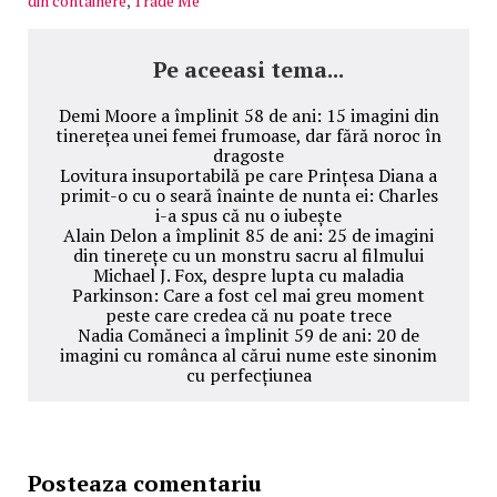
din containere
,
Trade Me
Pe aceeasi tema...
Demi Moore a împlinit 58 de ani: 15 imagini din
tinerețea unei femei frumoase, dar fără noroc în
dragoste
Lovitura insuportabilă pe care Prințesa Diana a
primit-o cu o seară înainte de nunta ei: Charles
i-a spus că nu o iubește
Alain Delon a împlinit 85 de ani: 25 de imagini
din tinerețe cu un monstru sacru al filmului
Michael J. Fox, despre lupta cu maladia
Parkinson: Care a fost cel mai greu moment
peste care credea că nu poate trece
Nadia Comăneci a împlinit 59 de ani: 20 de
imagini cu românca al cărui nume este sinonim
cu perfecțiunea
Posteaza comentariu