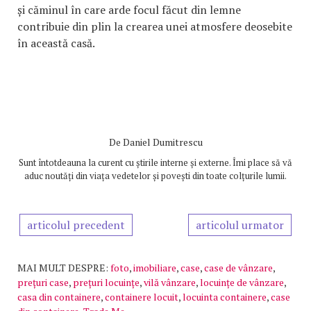
și căminul în care arde focul făcut din lemne
contribuie din plin la crearea unei atmosfere deosebite
în această casă.
De
Daniel Dumitrescu
Sunt întotdeauna la curent cu știrile interne și externe. Îmi place să vă
aduc noutăți din viața vedetelor și povești din toate colțurile lumii.
articolul precedent
articolul urmator
MAI MULT DESPRE:
foto
,
imobiliare
,
case
,
case de vânzare
,
prețuri case
,
prețuri locuințe
,
vilă vânzare
,
locuințe de vânzare
,
casa din containere
,
containere locuit
,
locuinta containere
,
case