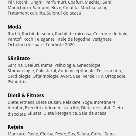
Păr
Rochii
Unghii
Parfumuri
Coafuri
Machiaj
Sani
,
,
,
,
,
,
,
Manichiura
Sampon
Buze
Celulita
Machiaj ochi
,
,
,
,
,
Tratament celulita
Salonul de acasa
,
Modă
Rochii
Rochii de seara
Rochii de mireasa
Costume de baie
,
,
,
,
Pantofi
Rochii elegante
Inele de logodna
Verighete
,
,
,
,
Ochelari de soare
Tendinte 2020
,
Sănătate
Sarcina
Ceaiuri
Inima
Psihologie
Ginecologie
,
,
,
,
,
Stomatologie
Colesterol
Anticonceptionale
Test sarcina
,
,
,
,
Cardiologie
Oftalmologie
Avort
Ceai verde
HIV
Ortopedie
,
,
,
,
,
,
Psihiatrie
Dietă & Fitness
Diete
Fitness
Dieta Dukan
Relaxare
Yoga
Intretinere
,
,
,
,
,
,
Aerobic
Exercitii abdomen
Nutritie
Dieta de slabit
Dieta
,
,
,
,
Silueta
Dieta ketogenica
Sala de acasa
disociata
,
,
,
Reţete
Mancare
Paste
Ciorba
Peste
Sos
Salata
Cafea
Supa
,
,
,
,
,
,
,
,