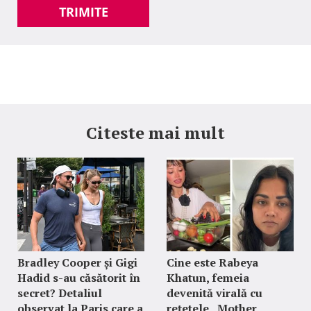
TRIMITE
Citeste mai mult
Bradley Cooper și Gigi
Cine este Rabeya
Hadid s-au căsătorit în
Khatun, femeia
secret? Detaliul
devenită virală cu
observat la Paris care a
rețetele „Mother