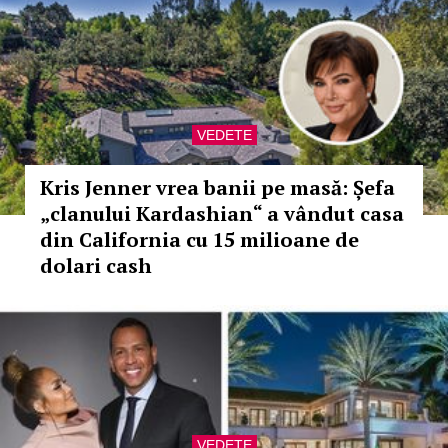
VEDETE
Kris Jenner vrea banii pe masă: Șefa
„clanului Kardashian“ a vândut casa
din California cu 15 milioane de
dolari cash
VEDETE