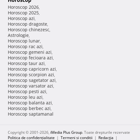
Horoscop
Horoscop 2026
,
Horoscop 2025
,
Horoscop azi
,
Horoscop dragoste
,
Horoscop chinezesc
,
Astrologie
,
Horoscop lunar
,
Horoscop rac azi
,
Horoscop gemeni azi
,
Horoscop fecioara azi
,
Horoscop taur azi
,
Horoscop capricorn azi
,
Horoscop scorpion azi
,
Horoscop sagetator azi
,
Horoscop varsator azi
,
Horoscop pesti azi
,
Horoscop leu azi
,
Horoscop balanta azi
,
Horoscop berbec azi
,
Horoscop saptamanal
Copyright © 2001-2026,
iMedia Plus Group
. Toate drepturile rezervate
Politica de confidențialitate
|
Termeni si conditii
|
Redacţia
|