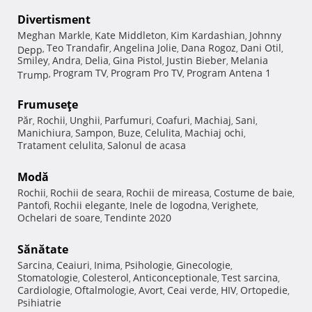
Divertisment
Meghan Markle
Kate Middleton
Kim Kardashian
Johnny
,
,
,
Teo Trandafir
Angelina Jolie
Dana Rogoz
Dani Otil
Depp
,
,
,
,
,
Smiley
Andra
Delia
Gina Pistol
Justin Bieber
Melania
,
,
,
,
,
Program TV
Program Pro TV
Program Antena 1
Trump
,
,
,
Frumuseţe
Păr
Rochii
Unghii
Parfumuri
Coafuri
Machiaj
Sani
,
,
,
,
,
,
,
Manichiura
Sampon
Buze
Celulita
Machiaj ochi
,
,
,
,
,
Tratament celulita
Salonul de acasa
,
Modă
Rochii
Rochii de seara
Rochii de mireasa
Costume de baie
,
,
,
,
Pantofi
Rochii elegante
Inele de logodna
Verighete
,
,
,
,
Ochelari de soare
Tendinte 2020
,
Sănătate
Sarcina
Ceaiuri
Inima
Psihologie
Ginecologie
,
,
,
,
,
Stomatologie
Colesterol
Anticonceptionale
Test sarcina
,
,
,
,
Cardiologie
Oftalmologie
Avort
Ceai verde
HIV
Ortopedie
,
,
,
,
,
,
Psihiatrie