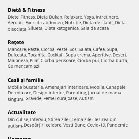
Dietă & Fitness
Diete
Fitness
Dieta Dukan
Relaxare
Yoga
Intretinere
,
,
,
,
,
,
Aerobic
Exercitii abdomen
Nutritie
Dieta de slabit
Dieta
,
,
,
,
Silueta
Dieta ketogenica
Sala de acasa
disociata
,
,
,
Reţete
Mancare
Paste
Ciorba
Peste
Sos
Salata
Cafea
Supa
,
,
,
,
,
,
,
,
Dulceata
Tocanita
Cocktail
Supa crema
Aperitive
Desert
,
,
,
,
,
,
Maioneza
Pilaf
Ciorba perisoare
Ciorba pui
Ciorba burta
,
,
,
,
,
Ce mancam azi
Casă şi familie
Mobila bucatarie
Amenajari interioare
Mobila
Canapele
,
,
,
,
Dormitoare
Design interior
Parenting
Jurnal de mama
,
,
,
Gravide
Femei curajoase
Autism
singura
,
,
,
Actualitate
Din culise
Interviu
Stirea zilei
Tema zilei
Iesirea din
,
,
,
,
Despărţiri celebre
Vesti Bune
Covid-19
Pandemie
autism
,
,
,
,