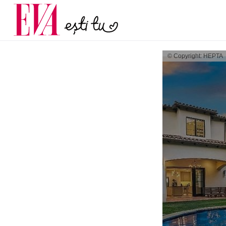
și 60 de ani. De ce te t
Carieră
pe măsură ce înaintez
Actualitate
© Copyright: HEPTA