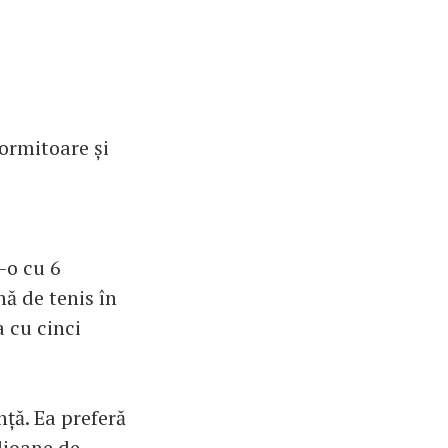
dormitoare și
-o cu 6
ă de tenis în
a cu cinci
nță. Ea preferă
ilioane de