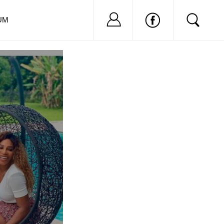
Nu ai cont?
Inregistreaza-
UM