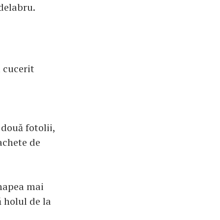
delabru.
 cucerit
două fotolii,
rachete de
anapea mai
 holul de la