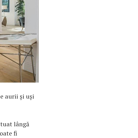
 aurii și uși
ituat lângă
oate fi