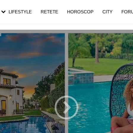
rezești mai des
Cât durează, cum te pregătești și cât
i în vârstă
de dureroasă este investigația
LIFESTYLE
RETETE
HOROSCOP
CITY
FOR