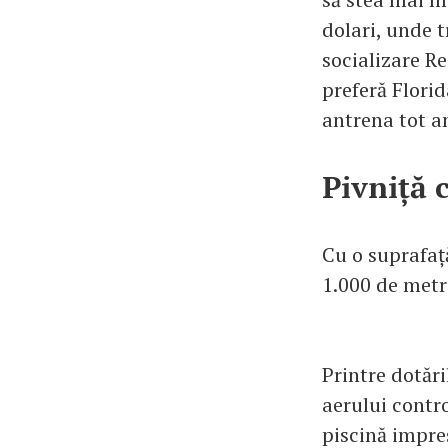
dolari, unde t
socializare Re
preferă Florid
antrena tot a
Pivniță 
Cu o suprafaț
1.000 de metri
Printre dotăr
aerului contro
piscină impre