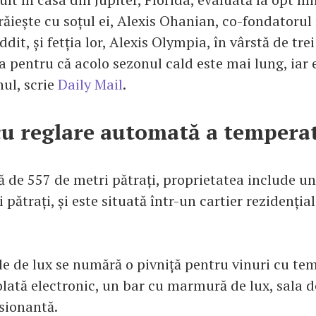
răiește cu soțul ei, Alexis Ohanian, co-fondatorul 
ddit, și fetția lor, Alexis Olympia, în vârstă de tre
a pentru că acolo sezonul cald este mai lung, iar 
nul, scrie
Daily Mail
.
cu reglare automată a temperat
ă de 557 de metri pătrați, proprietatea include un
 pătrați, și este situată într-un cartier rezidențial
ile de lux se numără o pivniță pentru vinuri cu t
lată electronic, un bar cu marmură de lux, sala de
sionantă.