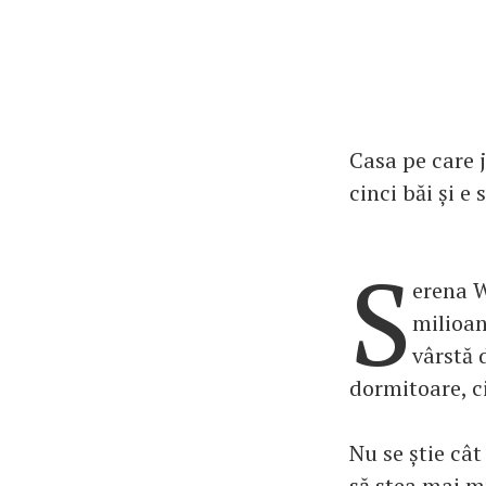
Casa pe care j
cinci băi și e 
S
erena W
milioan
vârstă 
dormitoare, ci
Nu se știe cât
să stea mai mu