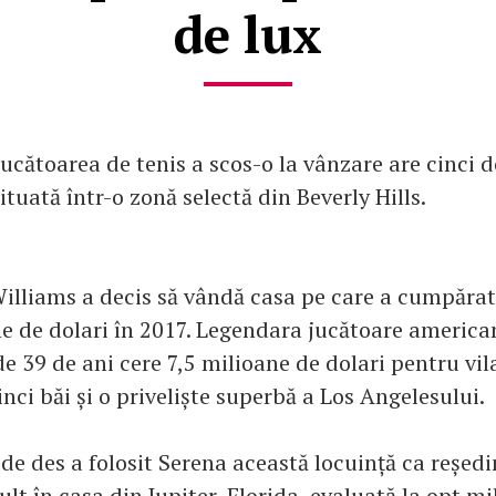
de lux
ucătoarea de tenis a scos-o la vânzare are cinci 
situată într-o zonă selectă din Beverly Hills.
illiams a decis să vândă casa pe care a cumpărat
e de dolari în 2017. Legendara jucătoare american
de 39 de ani cere 7,5 milioane de dolari pentru vil
nci băi și o priveliște superbă a Los Angelesului.
 de des a folosit Serena această locuință ca reședi
lt în casa din Jupiter, Florida, evaluată la opt m