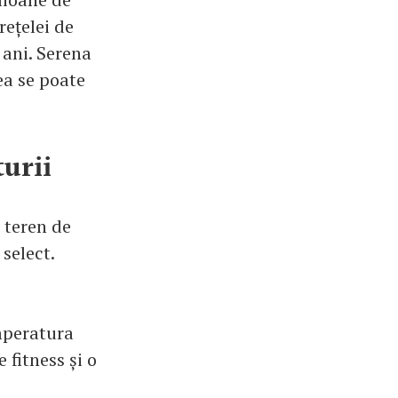
rețelei de
i ani. Serena
ea se poate
urii
 teren de
 select.
emperatura
 fitness și o