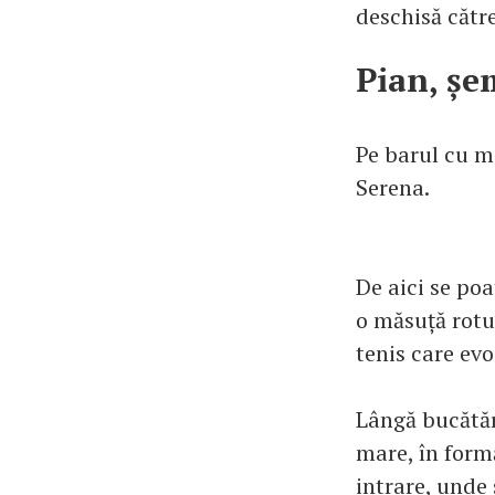
deschisă cătr
Pian, șe
Pe barul cu m
Serena.
De aici se poa
o măsuță rotun
tenis care ev
Lângă bucătăr
mare, în formă
intrare, unde 