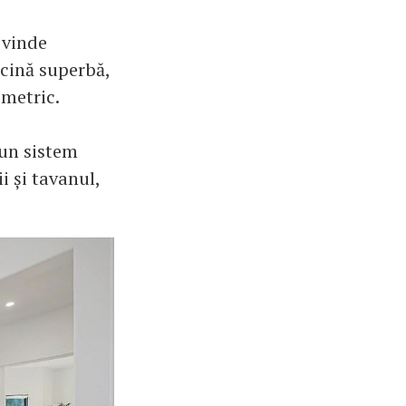
 vinde
scină superbă,
imetric.
-un sistem
i și tavanul,