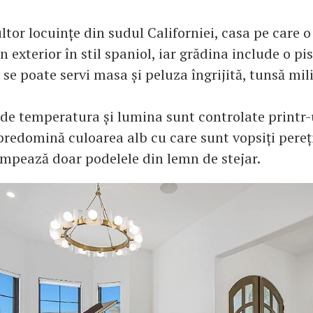
or locuințe din sudul Californiei, casa pe care o
n exterior în stil spaniol, iar grădina include o pi
 se poate servi masa și peluza îngrijită, tunsă mil
unde temperatura și lumina sunt controlate printr
redomină culoarea alb cu care sunt vopsiți pereți
ompează doar podelele din lemn de stejar.