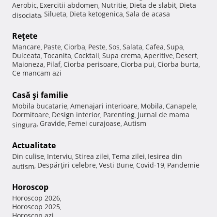
Aerobic
Exercitii abdomen
Nutritie
Dieta de slabit
Dieta
,
,
,
,
Silueta
Dieta ketogenica
Sala de acasa
disociata
,
,
,
Reţete
Mancare
Paste
Ciorba
Peste
Sos
Salata
Cafea
Supa
,
,
,
,
,
,
,
,
Dulceata
Tocanita
Cocktail
Supa crema
Aperitive
Desert
,
,
,
,
,
,
Maioneza
Pilaf
Ciorba perisoare
Ciorba pui
Ciorba burta
,
,
,
,
,
Ce mancam azi
Casă şi familie
Mobila bucatarie
Amenajari interioare
Mobila
Canapele
,
,
,
,
Dormitoare
Design interior
Parenting
Jurnal de mama
,
,
,
Gravide
Femei curajoase
Autism
singura
,
,
,
Actualitate
Din culise
Interviu
Stirea zilei
Tema zilei
Iesirea din
,
,
,
,
Despărţiri celebre
Vesti Bune
Covid-19
Pandemie
autism
,
,
,
,
Horoscop
Horoscop 2026
,
Horoscop 2025
,
Horoscop azi
,