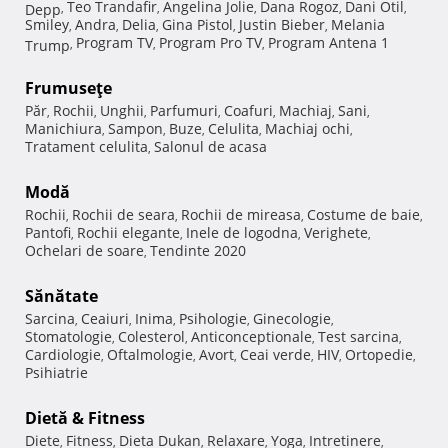
Teo Trandafir
Angelina Jolie
Dana Rogoz
Dani Otil
Depp
,
,
,
,
,
Smiley
Andra
Delia
Gina Pistol
Justin Bieber
Melania
,
,
,
,
,
Program TV
Program Pro TV
Program Antena 1
Trump
,
,
,
Frumuseţe
Păr
Rochii
Unghii
Parfumuri
Coafuri
Machiaj
Sani
,
,
,
,
,
,
,
Manichiura
Sampon
Buze
Celulita
Machiaj ochi
,
,
,
,
,
Tratament celulita
Salonul de acasa
,
Modă
Rochii
Rochii de seara
Rochii de mireasa
Costume de baie
,
,
,
,
Pantofi
Rochii elegante
Inele de logodna
Verighete
,
,
,
,
Ochelari de soare
Tendinte 2020
,
Sănătate
Sarcina
Ceaiuri
Inima
Psihologie
Ginecologie
,
,
,
,
,
Stomatologie
Colesterol
Anticonceptionale
Test sarcina
,
,
,
,
Cardiologie
Oftalmologie
Avort
Ceai verde
HIV
Ortopedie
,
,
,
,
,
,
Psihiatrie
Dietă & Fitness
Diete
Fitness
Dieta Dukan
Relaxare
Yoga
Intretinere
,
,
,
,
,
,