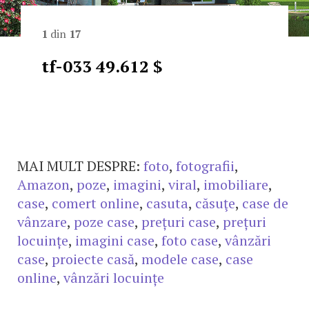
1
din
17
tf-033 49.612 $
MAI MULT DESPRE:
foto
,
fotografii
,
Amazon
,
poze
,
imagini
,
viral
,
imobiliare
,
case
,
comert online
,
casuta
,
căsuţe
,
case de
vânzare
,
poze case
,
prețuri case
,
prețuri
locuințe
,
imagini case
,
foto case
,
vânzări
case
,
proiecte casă
,
modele case
,
case
online
,
vânzări locuințe