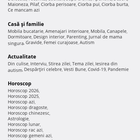
Maioneza
Pilaf
Ciorba perisoare
Ciorba pui
Ciorba burta
,
,
,
,
,
Ce mancam azi
Casă şi familie
Mobila bucatarie
Amenajari interioare
Mobila
Canapele
,
,
,
,
Dormitoare
Design interior
Parenting
Jurnal de mama
,
,
,
Gravide
Femei curajoase
Autism
singura
,
,
,
Actualitate
Din culise
Interviu
Stirea zilei
Tema zilei
Iesirea din
,
,
,
,
Despărţiri celebre
Vesti Bune
Covid-19
Pandemie
autism
,
,
,
,
Horoscop
Horoscop 2026
,
Horoscop 2025
,
Horoscop azi
,
Horoscop dragoste
,
Horoscop chinezesc
,
Astrologie
,
Horoscop lunar
,
Horoscop rac azi
,
Horoscop gemeni azi
,