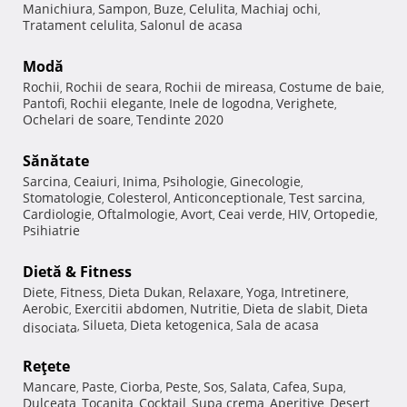
Manichiura
Sampon
Buze
Celulita
Machiaj ochi
,
,
,
,
,
Tratament celulita
Salonul de acasa
,
Modă
Rochii
Rochii de seara
Rochii de mireasa
Costume de baie
,
,
,
,
Pantofi
Rochii elegante
Inele de logodna
Verighete
,
,
,
,
Ochelari de soare
Tendinte 2020
,
Sănătate
Sarcina
Ceaiuri
Inima
Psihologie
Ginecologie
,
,
,
,
,
Stomatologie
Colesterol
Anticonceptionale
Test sarcina
,
,
,
,
Cardiologie
Oftalmologie
Avort
Ceai verde
HIV
Ortopedie
,
,
,
,
,
,
Psihiatrie
Dietă & Fitness
Diete
Fitness
Dieta Dukan
Relaxare
Yoga
Intretinere
,
,
,
,
,
,
Aerobic
Exercitii abdomen
Nutritie
Dieta de slabit
Dieta
,
,
,
,
Silueta
Dieta ketogenica
Sala de acasa
disociata
,
,
,
Reţete
Mancare
Paste
Ciorba
Peste
Sos
Salata
Cafea
Supa
,
,
,
,
,
,
,
,
Dulceata
Tocanita
Cocktail
Supa crema
Aperitive
Desert
,
,
,
,
,
,