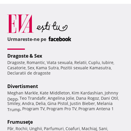
Urmareste-ne pe
Dragoste & Sex
Dragoste
Romantic
Viata sexuala
Relatii
Cuplu
Iubire
,
,
,
,
,
,
Casatorie
Sex
Kama Sutra
Pozitii sexuale Kamasutra
,
,
,
,
Declaratii de dragoste
Divertisment
Meghan Markle
Kate Middleton
Kim Kardashian
Johnny
,
,
,
Teo Trandafir
Angelina Jolie
Dana Rogoz
Dani Otil
Depp
,
,
,
,
,
Smiley
Andra
Delia
Gina Pistol
Justin Bieber
Melania
,
,
,
,
,
Program TV
Program Pro TV
Program Antena 1
Trump
,
,
,
Frumuseţe
Păr
Rochii
Unghii
Parfumuri
Coafuri
Machiaj
Sani
,
,
,
,
,
,
,