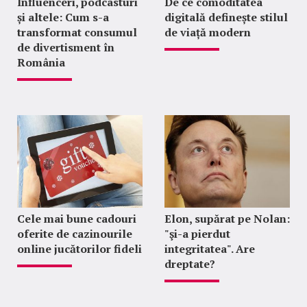
Influenceri, podcasturi
De ce comoditatea
și altele: Cum s-a
digitală definește stilul
transformat consumul
de viață modern
de divertisment în
România
Cele mai bune cadouri
Elon, supărat pe Nolan:
oferite de cazinourile
"şi-a pierdut
online jucătorilor fideli
integritatea". Are
dreptate?