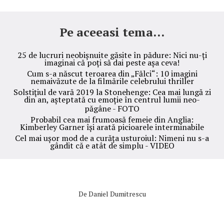
Pe aceeasi tema...
25 de lucruri neobișnuite găsite în pădure: Nici nu-ți
imaginai că poți să dai peste așa ceva!
Cum s-a născut teroarea din „Fălci“: 10 imagini
nemaivăzute de la filmările celebrului thriller
Solstiţiul de vară 2019 la Stonehenge: Cea mai lungă zi
din an, așteptată cu emoție în centrul lumii neo-
păgâne - FOTO
Probabil cea mai frumoasă femeie din Anglia:
Kimberley Garner își arată picioarele interminabile
Cel mai ușor mod de a curăța usturoiul: Nimeni nu s-a
gândit că e atât de simplu - VIDEO
De
Daniel Dumitrescu