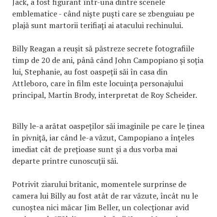
Jack, a fost figurant într-una dintre scenele
emblematice - când niște puști care se zbenguiau pe
plajă sunt martorii terifiați ai atacului rechinului.
Billy Reagan a reușit să păstreze secrete fotografiile
timp de 20 de ani, până când John Campopiano și soția
lui, Stephanie, au fost oaspeții săi în casa din
Attleboro, care în film este locuința personajului
principal, Martin Brody, interpretat de Roy Scheider.
Billy le-a arătat oaspeților săi imaginile pe care le ținea
în pivniță, iar când le-a văzut, Campopiano a înțeles
imediat cât de prețioase sunt și a dus vorba mai
departe printre cunoscuții săi.
Potrivit ziarului britanic, momentele surprinse de
camera lui Billy au fost atât de rar văzute, încât nu le
cunoștea nici măcar Jim Beller, un colecționar avid