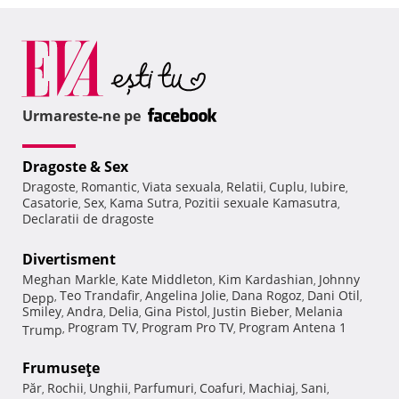
Urmareste-ne pe
Dragoste & Sex
Dragoste
Romantic
Viata sexuala
Relatii
Cuplu
Iubire
,
,
,
,
,
,
Casatorie
Sex
Kama Sutra
Pozitii sexuale Kamasutra
,
,
,
,
Declaratii de dragoste
Divertisment
Meghan Markle
Kate Middleton
Kim Kardashian
Johnny
,
,
,
Teo Trandafir
Angelina Jolie
Dana Rogoz
Dani Otil
Depp
,
,
,
,
,
Smiley
Andra
Delia
Gina Pistol
Justin Bieber
Melania
,
,
,
,
,
Program TV
Program Pro TV
Program Antena 1
Trump
,
,
,
Frumuseţe
Păr
Rochii
Unghii
Parfumuri
Coafuri
Machiaj
Sani
,
,
,
,
,
,
,