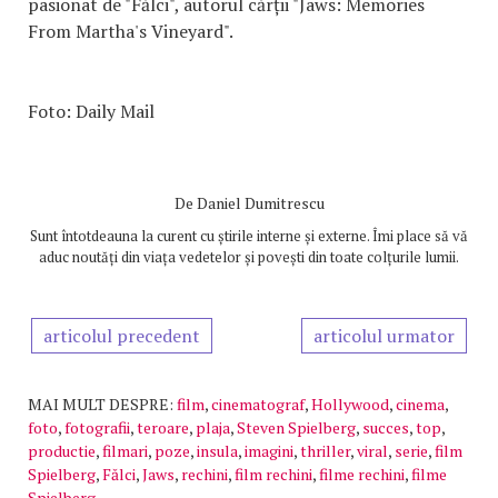
pasionat de "Fălci", autorul cărții "Jaws: Memories
From Martha's Vineyard".
Foto: Daily Mail
De
Daniel Dumitrescu
Sunt întotdeauna la curent cu știrile interne și externe. Îmi place să vă
aduc noutăți din viața vedetelor și povești din toate colțurile lumii.
articolul precedent
articolul urmator
MAI MULT DESPRE:
film
,
cinematograf
,
Hollywood
,
cinema
,
foto
,
fotografii
,
teroare
,
plaja
,
Steven Spielberg
,
succes
,
top
,
productie
,
filmari
,
poze
,
insula
,
imagini
,
thriller
,
viral
,
serie
,
film
Spielberg
,
Fălci
,
Jaws
,
rechini
,
film rechini
,
filme rechini
,
filme
Spielberg