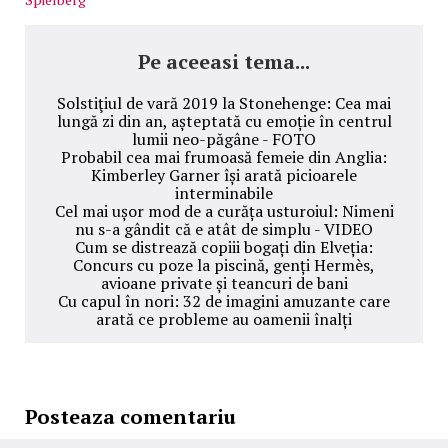
Pe aceeasi tema...
Solstiţiul de vară 2019 la Stonehenge: Cea mai
lungă zi din an, așteptată cu emoție în centrul
lumii neo-păgâne - FOTO
Probabil cea mai frumoasă femeie din Anglia:
Kimberley Garner își arată picioarele
interminabile
Cel mai ușor mod de a curăța usturoiul: Nimeni
nu s-a gândit că e atât de simplu - VIDEO
Cum se distrează copiii bogați din Elveția:
Concurs cu poze la piscină, genți Hermès,
avioane private și teancuri de bani
Cu capul în nori: 32 de imagini amuzante care
arată ce probleme au oamenii înalți
Posteaza comentariu