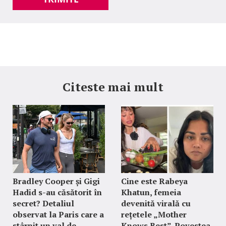
Citeste mai mult
Bradley Cooper și Gigi
Cine este Rabeya
Hadid s-au căsătorit în
Khatun, femeia
secret? Detaliul
devenită virală cu
observat la Paris care a
rețetele „Mother
stârnit un val de
Knows Best”. Povestea