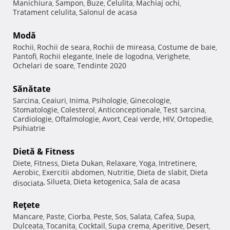
Manichiura
Sampon
Buze
Celulita
Machiaj ochi
,
,
,
,
,
Tratament celulita
Salonul de acasa
,
Modă
Rochii
Rochii de seara
Rochii de mireasa
Costume de baie
,
,
,
,
Pantofi
Rochii elegante
Inele de logodna
Verighete
,
,
,
,
Ochelari de soare
Tendinte 2020
,
Sănătate
Sarcina
Ceaiuri
Inima
Psihologie
Ginecologie
,
,
,
,
,
Stomatologie
Colesterol
Anticonceptionale
Test sarcina
,
,
,
,
Cardiologie
Oftalmologie
Avort
Ceai verde
HIV
Ortopedie
,
,
,
,
,
,
Psihiatrie
Dietă & Fitness
Diete
Fitness
Dieta Dukan
Relaxare
Yoga
Intretinere
,
,
,
,
,
,
Aerobic
Exercitii abdomen
Nutritie
Dieta de slabit
Dieta
,
,
,
,
Silueta
Dieta ketogenica
Sala de acasa
disociata
,
,
,
Reţete
Mancare
Paste
Ciorba
Peste
Sos
Salata
Cafea
Supa
,
,
,
,
,
,
,
,
Dulceata
Tocanita
Cocktail
Supa crema
Aperitive
Desert
,
,
,
,
,
,