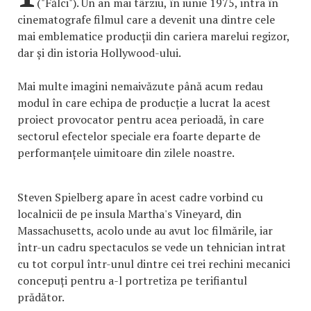
("Fălci"). Un an mai târziu, în iunie 1975, intra în
cinematografe filmul care a devenit una dintre cele
mai emblematice producții din cariera marelui regizor,
dar și din istoria Hollywood-ului.
Mai multe imagini nemaivăzute până acum redau
modul în care echipa de producție a lucrat la acest
proiect provocator pentru acea perioadă, în care
sectorul efectelor speciale era foarte departe de
performanțele uimitoare din zilele noastre.
Steven Spielberg apare în acest cadre vorbind cu
localnicii de pe insula Martha's Vineyard, din
Massachusetts, acolo unde au avut loc filmările, iar
într-un cadru spectaculos se vede un tehnician intrat
cu tot corpul într-unul dintre cei trei rechini mecanici
concepuți pentru a-l portretiza pe terifiantul
prădător.