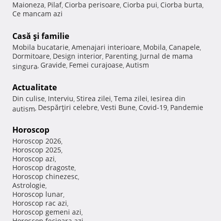
Maioneza
Pilaf
Ciorba perisoare
Ciorba pui
Ciorba burta
,
,
,
,
,
Ce mancam azi
Casă şi familie
Mobila bucatarie
Amenajari interioare
Mobila
Canapele
,
,
,
,
Dormitoare
Design interior
Parenting
Jurnal de mama
,
,
,
Gravide
Femei curajoase
Autism
singura
,
,
,
Actualitate
Din culise
Interviu
Stirea zilei
Tema zilei
Iesirea din
,
,
,
,
Despărţiri celebre
Vesti Bune
Covid-19
Pandemie
autism
,
,
,
,
Horoscop
Horoscop 2026
,
Horoscop 2025
,
Horoscop azi
,
Horoscop dragoste
,
Horoscop chinezesc
,
Astrologie
,
Horoscop lunar
,
Horoscop rac azi
,
Horoscop gemeni azi
,
Horoscop fecioara azi