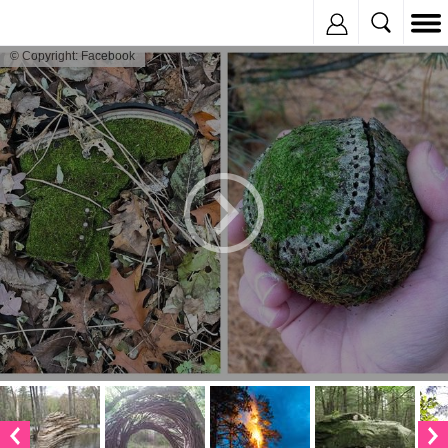
Inregistreaza
© Copyright: Facebook