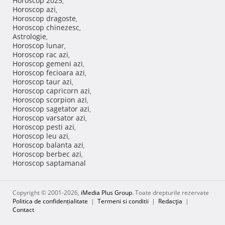
Horoscop 2025
,
Horoscop azi
,
Horoscop dragoste
,
Horoscop chinezesc
,
Astrologie
,
Horoscop lunar
,
Horoscop rac azi
,
Horoscop gemeni azi
,
Horoscop fecioara azi
,
Horoscop taur azi
,
Horoscop capricorn azi
,
Horoscop scorpion azi
,
Horoscop sagetator azi
,
Horoscop varsator azi
,
Horoscop pesti azi
,
Horoscop leu azi
,
Horoscop balanta azi
,
Horoscop berbec azi
,
Horoscop saptamanal
Copyright © 2001-2026,
iMedia Plus Group
. Toate drepturile rezervate
Politica de confidențialitate
|
Termeni si conditii
|
Redacţia
|
Contact