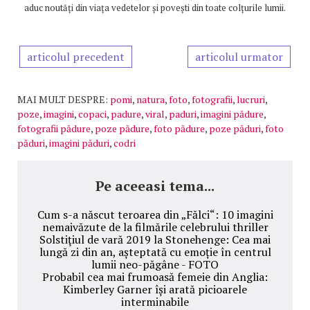
aduc noutăți din viața vedetelor și povești din toate colțurile lumii.
articolul precedent
articolul urmator
MAI MULT DESPRE:
pomi
,
natura
,
foto
,
fotografii
,
lucruri
,
poze
,
imagini
,
copaci
,
padure
,
viral
,
paduri
,
imagini pădure
,
fotografii pădure
,
poze pădure
,
foto pădure
,
poze păduri
,
foto
păduri
,
imagini păduri
,
codri
Pe aceeasi tema...
Cum s-a născut teroarea din „Fălci“: 10 imagini
nemaivăzute de la filmările celebrului thriller
Solstiţiul de vară 2019 la Stonehenge: Cea mai
lungă zi din an, așteptată cu emoție în centrul
lumii neo-păgâne - FOTO
Probabil cea mai frumoasă femeie din Anglia:
Kimberley Garner își arată picioarele
interminabile