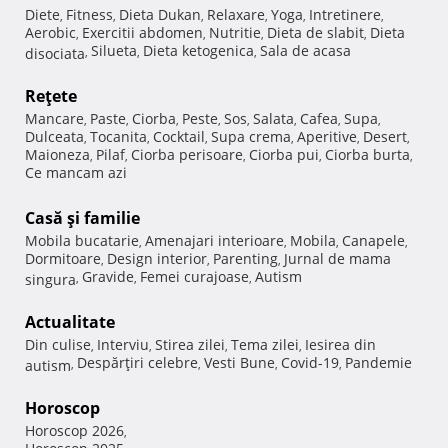
Diete
Fitness
Dieta Dukan
Relaxare
Yoga
Intretinere
,
,
,
,
,
,
Aerobic
Exercitii abdomen
Nutritie
Dieta de slabit
Dieta
,
,
,
,
Silueta
Dieta ketogenica
Sala de acasa
disociata
,
,
,
Reţete
Mancare
Paste
Ciorba
Peste
Sos
Salata
Cafea
Supa
,
,
,
,
,
,
,
,
Dulceata
Tocanita
Cocktail
Supa crema
Aperitive
Desert
,
,
,
,
,
,
Maioneza
Pilaf
Ciorba perisoare
Ciorba pui
Ciorba burta
,
,
,
,
,
Ce mancam azi
Casă şi familie
Mobila bucatarie
Amenajari interioare
Mobila
Canapele
,
,
,
,
Dormitoare
Design interior
Parenting
Jurnal de mama
,
,
,
Gravide
Femei curajoase
Autism
singura
,
,
,
Actualitate
Din culise
Interviu
Stirea zilei
Tema zilei
Iesirea din
,
,
,
,
Despărţiri celebre
Vesti Bune
Covid-19
Pandemie
autism
,
,
,
,
Horoscop
Horoscop 2026
,