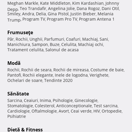
Meghan Markle
Kate Middleton
Kim Kardashian
Johnny
,
,
,
Teo Trandafir
Angelina Jolie
Dana Rogoz
Dani Otil
Depp
,
,
,
,
,
Smiley
Andra
Delia
Gina Pistol
Justin Bieber
Melania
,
,
,
,
,
Program TV
Program Pro TV
Program Antena 1
Trump
,
,
,
Frumuseţe
Păr
Rochii
Unghii
Parfumuri
Coafuri
Machiaj
Sani
,
,
,
,
,
,
,
Manichiura
Sampon
Buze
Celulita
Machiaj ochi
,
,
,
,
,
Tratament celulita
Salonul de acasa
,
Modă
Rochii
Rochii de seara
Rochii de mireasa
Costume de baie
,
,
,
,
Pantofi
Rochii elegante
Inele de logodna
Verighete
,
,
,
,
Ochelari de soare
Tendinte 2020
,
Sănătate
Sarcina
Ceaiuri
Inima
Psihologie
Ginecologie
,
,
,
,
,
Stomatologie
Colesterol
Anticonceptionale
Test sarcina
,
,
,
,
Cardiologie
Oftalmologie
Avort
Ceai verde
HIV
Ortopedie
,
,
,
,
,
,
Psihiatrie
Dietă & Fitness