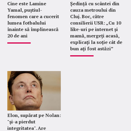
Cine este Lamine
Ședință cu scântei din
Yamal, puștiul-
cauza metroului din
fenomen care a cucerit
Cluj. Boc, către
lumea fotbalului
consilierii USR: „Cu 10
înainte să împlinească
like-uri pe internet și
20 de ani
mamă, mergeți acasă,
explicați la soție cât de
bun ați fost astăzi”
Elon, supărat pe Nolan:
"şi-a pierdut
integritatea". Are