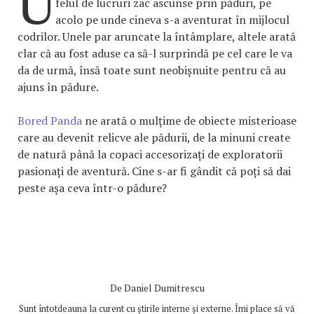
U
felul de lucruri zac ascunse prin păduri, pe
acolo pe unde cineva s-a aventurat în mijlocul
codrilor. Unele par aruncate la întâmplare, altele arată
clar că au fost aduse ca să-l surprindă pe cel care le va
da de urmă, însă toate sunt neobișnuite pentru că au
ajuns în pădure.
Bored Panda
ne arată o mulțime de obiecte misterioase
care au devenit relicve ale pădurii, de la minuni create
de natură până la copaci accesorizați de exploratorii
pasionați de aventură. Cine s-ar fi gândit că poți să dai
peste așa ceva într-o pădure?
De
Daniel Dumitrescu
Sunt întotdeauna la curent cu știrile interne și externe. Îmi place să vă