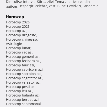
Din culise
Interviu
Stirea zilei
Tema zilei
Iesirea din
,
,
,
,
Despărţiri celebre
Vesti Bune
Covid-19
Pandemie
autism
,
,
,
,
Horoscop
Horoscop 2026
,
Horoscop 2025
,
Horoscop azi
,
Horoscop dragoste
,
Horoscop chinezesc
,
Astrologie
,
Horoscop lunar
,
Horoscop rac azi
,
Horoscop gemeni azi
,
Horoscop fecioara azi
,
Horoscop taur azi
,
Horoscop capricorn azi
,
Horoscop scorpion azi
,
Horoscop sagetator azi
,
Horoscop varsator azi
,
Horoscop pesti azi
,
Horoscop leu azi
,
Horoscop balanta azi
,
Horoscop berbec azi
,
Horoscop saptamanal