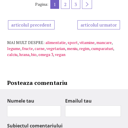
1
2
3
Pagina:
articolul precedent
articolul urmator
MAI MULT DESPRE:
alimentatie
,
sport
,
vitamine
,
mancare
,
legume
,
fructe
,
carne
,
vegetarian
,
meniu
,
regim
,
cumparaturi
,
calciu
,
hrana
,
bio
,
omega 3
,
vegan
Posteaza comentariu
Numele tau
Emailul tau
Subiectul comentariului