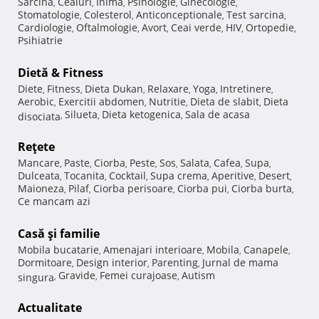
Sarcina
Ceaiuri
Inima
Psihologie
Ginecologie
,
,
,
,
,
Stomatologie
Colesterol
Anticonceptionale
Test sarcina
,
,
,
,
Cardiologie
Oftalmologie
Avort
Ceai verde
HIV
Ortopedie
,
,
,
,
,
,
Psihiatrie
Dietă & Fitness
Diete
Fitness
Dieta Dukan
Relaxare
Yoga
Intretinere
,
,
,
,
,
,
Aerobic
Exercitii abdomen
Nutritie
Dieta de slabit
Dieta
,
,
,
,
Silueta
Dieta ketogenica
Sala de acasa
disociata
,
,
,
Reţete
Mancare
Paste
Ciorba
Peste
Sos
Salata
Cafea
Supa
,
,
,
,
,
,
,
,
Dulceata
Tocanita
Cocktail
Supa crema
Aperitive
Desert
,
,
,
,
,
,
Maioneza
Pilaf
Ciorba perisoare
Ciorba pui
Ciorba burta
,
,
,
,
,
Ce mancam azi
Casă şi familie
Mobila bucatarie
Amenajari interioare
Mobila
Canapele
,
,
,
,
Dormitoare
Design interior
Parenting
Jurnal de mama
,
,
,
Gravide
Femei curajoase
Autism
singura
,
,
,
Actualitate