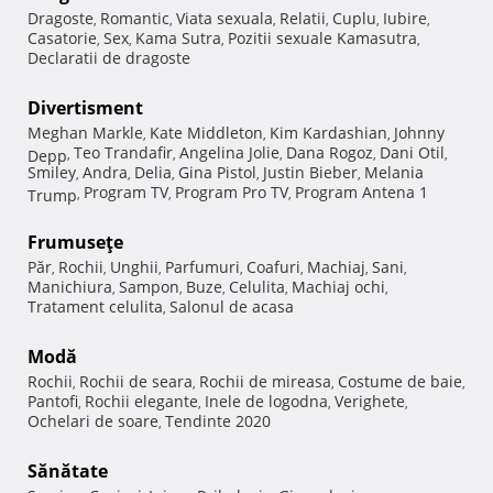
Dragoste
Romantic
Viata sexuala
Relatii
Cuplu
Iubire
,
,
,
,
,
,
Casatorie
Sex
Kama Sutra
Pozitii sexuale Kamasutra
,
,
,
,
Declaratii de dragoste
Divertisment
Meghan Markle
Kate Middleton
Kim Kardashian
Johnny
,
,
,
Teo Trandafir
Angelina Jolie
Dana Rogoz
Dani Otil
Depp
,
,
,
,
,
Smiley
Andra
Delia
Gina Pistol
Justin Bieber
Melania
,
,
,
,
,
Program TV
Program Pro TV
Program Antena 1
Trump
,
,
,
Frumuseţe
Păr
Rochii
Unghii
Parfumuri
Coafuri
Machiaj
Sani
,
,
,
,
,
,
,
Manichiura
Sampon
Buze
Celulita
Machiaj ochi
,
,
,
,
,
Tratament celulita
Salonul de acasa
,
Modă
Rochii
Rochii de seara
Rochii de mireasa
Costume de baie
,
,
,
,
Pantofi
Rochii elegante
Inele de logodna
Verighete
,
,
,
,
Ochelari de soare
Tendinte 2020
,
Sănătate