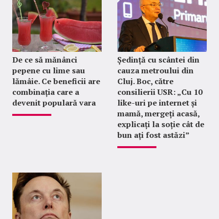
De ce să mănânci
Ședință cu scântei din
pepene cu lime sau
cauza metroului din
lămâie. Ce beneficii are
Cluj. Boc, către
combinația care a
consilierii USR: „Cu 10
devenit populară vara
like-uri pe internet și
mamă, mergeți acasă,
explicați la soție cât de
bun ați fost astăzi”