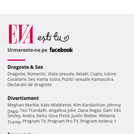
Urmareste-ne pe
Dragoste & Sex
Dragoste
Romantic
Viata sexuala
Relatii
Cuplu
Iubire
,
,
,
,
,
,
Casatorie
Sex
Kama Sutra
Pozitii sexuale Kamasutra
,
,
,
,
Declaratii de dragoste
Divertisment
Meghan Markle
Kate Middleton
Kim Kardashian
Johnny
,
,
,
Teo Trandafir
Angelina Jolie
Dana Rogoz
Dani Otil
Depp
,
,
,
,
,
Smiley
Andra
Delia
Gina Pistol
Justin Bieber
Melania
,
,
,
,
,
Program TV
Program Pro TV
Program Antena 1
Trump
,
,
,