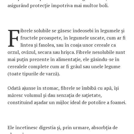
asigurând protecție împotriva mai multor boli.
F
ibrele solubile se găsesc îndeosebi în legumele și
fructele proaspete, în legumele uscate, cum ar fi
lintea și fasolea, sau în coaja unor cereale ca
orzul, ovăzul, secara sau hrișca. Fibrele nesolubile sunt
mai puțin prezente în alimentație, ele găsindu-se în
cerealele complete cum ar fi grâul sau unele legume
(toate tipurile de varză).
Odată ajunse în stomac, fibrele se îmbibă cu apă, își
măresc volumul și dau senzația de sațietate,
constituind așadar un mijloc ideal de potolire a foamei.
Ele încetinesc digestia și, prin urmare, absorbția de