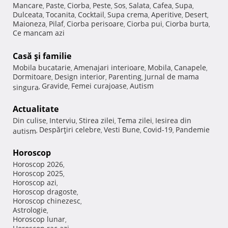
Mancare
Paste
Ciorba
Peste
Sos
Salata
Cafea
Supa
,
,
,
,
,
,
,
,
Dulceata
Tocanita
Cocktail
Supa crema
Aperitive
Desert
,
,
,
,
,
,
Maioneza
Pilaf
Ciorba perisoare
Ciorba pui
Ciorba burta
,
,
,
,
,
Ce mancam azi
Casă şi familie
Mobila bucatarie
Amenajari interioare
Mobila
Canapele
,
,
,
,
Dormitoare
Design interior
Parenting
Jurnal de mama
,
,
,
Gravide
Femei curajoase
Autism
singura
,
,
,
Actualitate
Din culise
Interviu
Stirea zilei
Tema zilei
Iesirea din
,
,
,
,
Despărţiri celebre
Vesti Bune
Covid-19
Pandemie
autism
,
,
,
,
Horoscop
Horoscop 2026
,
Horoscop 2025
,
Horoscop azi
,
Horoscop dragoste
,
Horoscop chinezesc
,
Astrologie
,
Horoscop lunar
,