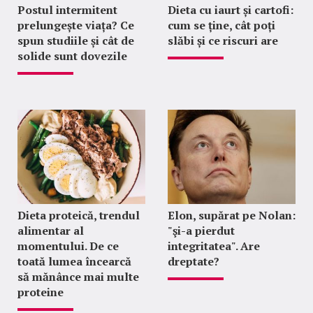
Postul intermitent
Dieta cu iaurt și cartofi:
prelungește viața? Ce
cum se ține, cât poți
spun studiile și cât de
slăbi și ce riscuri are
solide sunt dovezile
Dieta proteică, trendul
Elon, supărat pe Nolan:
alimentar al
"şi-a pierdut
momentului. De ce
integritatea". Are
toată lumea încearcă
dreptate?
să mănânce mai multe
proteine