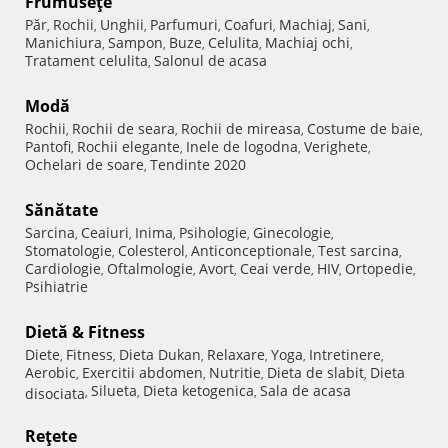
Frumuseţe
Păr
Rochii
Unghii
Parfumuri
Coafuri
Machiaj
Sani
,
,
,
,
,
,
,
Manichiura
Sampon
Buze
Celulita
Machiaj ochi
,
,
,
,
,
Tratament celulita
Salonul de acasa
,
Modă
Rochii
Rochii de seara
Rochii de mireasa
Costume de baie
,
,
,
,
Pantofi
Rochii elegante
Inele de logodna
Verighete
,
,
,
,
Ochelari de soare
Tendinte 2020
,
Sănătate
Sarcina
Ceaiuri
Inima
Psihologie
Ginecologie
,
,
,
,
,
Stomatologie
Colesterol
Anticonceptionale
Test sarcina
,
,
,
,
Cardiologie
Oftalmologie
Avort
Ceai verde
HIV
Ortopedie
,
,
,
,
,
,
Psihiatrie
Dietă & Fitness
Diete
Fitness
Dieta Dukan
Relaxare
Yoga
Intretinere
,
,
,
,
,
,
Aerobic
Exercitii abdomen
Nutritie
Dieta de slabit
Dieta
,
,
,
,
Silueta
Dieta ketogenica
Sala de acasa
disociata
,
,
,
Reţete