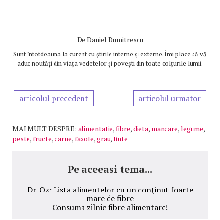
De
Daniel Dumitrescu
Sunt întotdeauna la curent cu știrile interne și externe. Îmi place să vă
aduc noutăți din viața vedetelor și povești din toate colțurile lumii.
articolul precedent
articolul urmator
MAI MULT DESPRE:
alimentatie
,
fibre
,
dieta
,
mancare
,
legume
,
peste
,
fructe
,
carne
,
fasole
,
grau
,
linte
Pe aceeasi tema...
Dr. Oz: Lista alimentelor cu un conţinut foarte
mare de fibre
Consuma zilnic fibre alimentare!