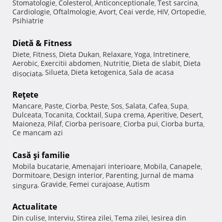
Stomatologie
Colesterol
Anticonceptionale
Test sarcina
,
,
,
,
Cardiologie
Oftalmologie
Avort
Ceai verde
HIV
Ortopedie
,
,
,
,
,
,
Psihiatrie
Dietă & Fitness
Diete
Fitness
Dieta Dukan
Relaxare
Yoga
Intretinere
,
,
,
,
,
,
Aerobic
Exercitii abdomen
Nutritie
Dieta de slabit
Dieta
,
,
,
,
Silueta
Dieta ketogenica
Sala de acasa
disociata
,
,
,
Reţete
Mancare
Paste
Ciorba
Peste
Sos
Salata
Cafea
Supa
,
,
,
,
,
,
,
,
Dulceata
Tocanita
Cocktail
Supa crema
Aperitive
Desert
,
,
,
,
,
,
Maioneza
Pilaf
Ciorba perisoare
Ciorba pui
Ciorba burta
,
,
,
,
,
Ce mancam azi
Casă şi familie
Mobila bucatarie
Amenajari interioare
Mobila
Canapele
,
,
,
,
Dormitoare
Design interior
Parenting
Jurnal de mama
,
,
,
Gravide
Femei curajoase
Autism
singura
,
,
,
Actualitate
Din culise
Interviu
Stirea zilei
Tema zilei
Iesirea din
,
,
,
,