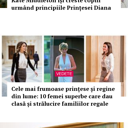
Kate Middleton își creste copiii
urmând principiile Prințesei Diana
VEDETE
Cele mai frumoase prințese și regine
din lume: 10 femei superbe care dau
clasă și strălucire familiilor regale