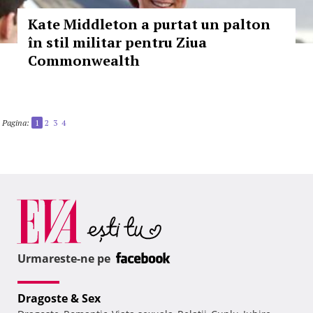
Kate Middleton a purtat un palton
în stil militar pentru Ziua
Commonwealth
Pagina:
1
2
3
4
Urmareste-ne pe
Dragoste & Sex