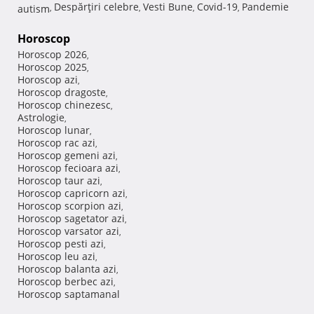
Despărţiri celebre
Vesti Bune
Covid-19
Pandemie
autism
,
,
,
,
Horoscop
Horoscop 2026
,
Horoscop 2025
,
Horoscop azi
,
Horoscop dragoste
,
Horoscop chinezesc
,
Astrologie
,
Horoscop lunar
,
Horoscop rac azi
,
Horoscop gemeni azi
,
Horoscop fecioara azi
,
Horoscop taur azi
,
Horoscop capricorn azi
,
Horoscop scorpion azi
,
Horoscop sagetator azi
,
Horoscop varsator azi
,
Horoscop pesti azi
,
Horoscop leu azi
,
Horoscop balanta azi
,
Horoscop berbec azi
,
Horoscop saptamanal