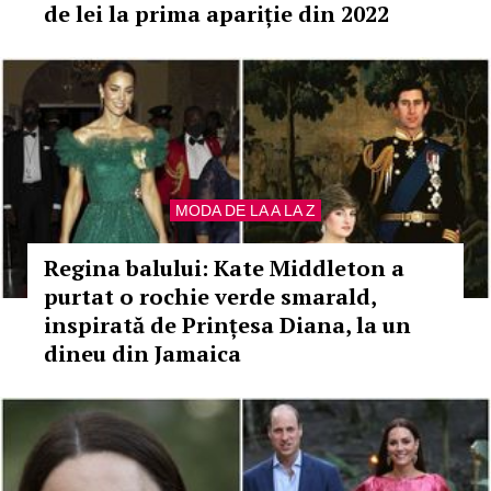
de lei la prima apariție din 2022
MODA DE LA A LA Z
Regina balului: Kate Middleton a
purtat o rochie verde smarald,
inspirată de Prințesa Diana, la un
dineu din Jamaica