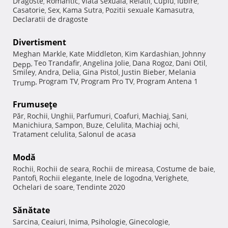
Dragoste
Romantic
Viata sexuala
Relatii
Cuplu
Iubire
,
,
,
,
,
,
Casatorie
Sex
Kama Sutra
Pozitii sexuale Kamasutra
,
,
,
,
Declaratii de dragoste
Divertisment
Meghan Markle
Kate Middleton
Kim Kardashian
Johnny
,
,
,
Teo Trandafir
Angelina Jolie
Dana Rogoz
Dani Otil
Depp
,
,
,
,
,
Smiley
Andra
Delia
Gina Pistol
Justin Bieber
Melania
,
,
,
,
,
Program TV
Program Pro TV
Program Antena 1
Trump
,
,
,
Frumuseţe
Păr
Rochii
Unghii
Parfumuri
Coafuri
Machiaj
Sani
,
,
,
,
,
,
,
Manichiura
Sampon
Buze
Celulita
Machiaj ochi
,
,
,
,
,
Tratament celulita
Salonul de acasa
,
Modă
Rochii
Rochii de seara
Rochii de mireasa
Costume de baie
,
,
,
,
Pantofi
Rochii elegante
Inele de logodna
Verighete
,
,
,
,
Ochelari de soare
Tendinte 2020
,
Sănătate
Sarcina
Ceaiuri
Inima
Psihologie
Ginecologie
,
,
,
,
,