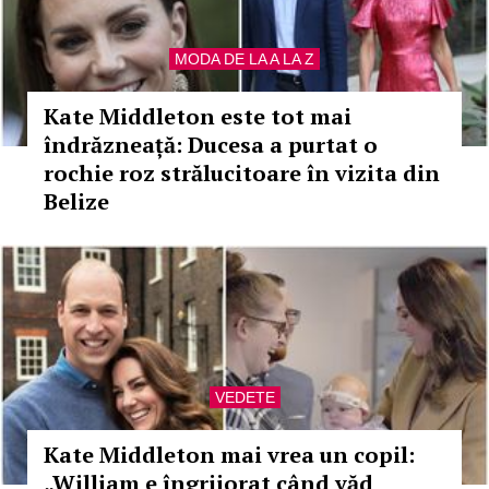
MODA DE LA A LA Z
Kate Middleton este tot mai
îndrăzneață: Ducesa a purtat o
rochie roz strălucitoare în vizita din
Belize
VEDETE
Kate Middleton mai vrea un copil:
„William e îngrijorat când văd