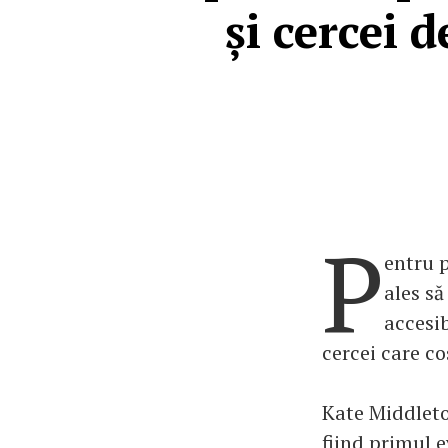
și cercei 
P
entru 
ales să
accesib
cercei care co
Kate Middleto
fiind primul e