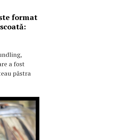
ste format
 scoată:
undling,
re a fost
teau păstra