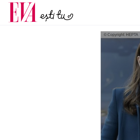
și 60 de ani. De ce te t
Carieră
pe măsură ce înaintez
Actualitate
© Copyright: HEPTA