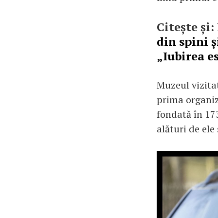
Citește și:
din spini ș
„Iubirea e
Muzeul vizita
prima organiza
fondată în 17
alături de ele