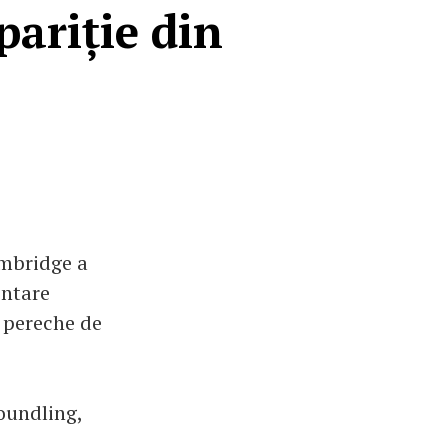
pariție din
ambridge a
entare
o pereche de
oundling,