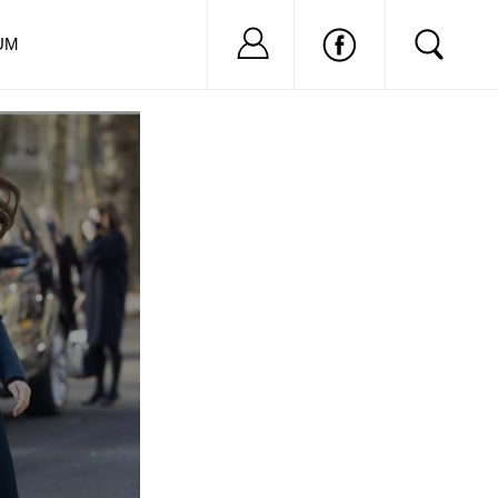
Nu ai cont?
Inregistreaza-
UM