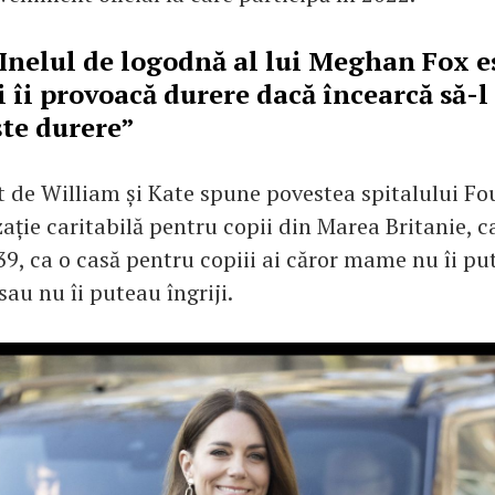
Inelul de logodnă al lui Meghan Fox e
i îi provoacă durere dacă încearcă să-l
ste durere”
t de William și Kate spune povestea spitalului Fo
ție caritabilă pentru copii din Marea Britanie, ca
39, ca o casă pentru copiii ai căror mame nu îi pu
 sau nu îi puteau îngriji.