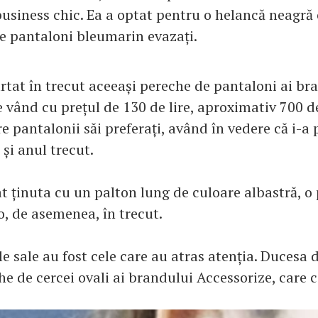
business chic. Ea a optat pentru o helancă neagră 
de pantaloni bleumarin evazați.
rtat în trecut aceeași pereche de pantaloni ai br
e vând cu prețul de 130 de lire, aproximativ 700 de
 pantalonii săi preferați, având în vedere că i-a 
 și anul trecut.
t ținuta cu un palton lung de culoare albastră, o 
o, de asemenea, în trecut.
le sale au fost cele care au atras atenția. Duces
he de cercei ovali ai brandului Accessorize, care co