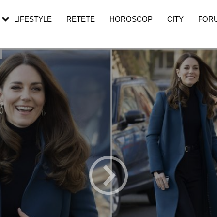
rezești mai des
Cât durează, cum te pregătești și cât
i în vârstă
de dureroasă este investigația
LIFESTYLE
RETETE
HOROSCOP
CITY
FOR