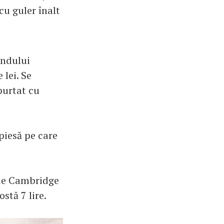
cu guler înalt
andului
 lei. Se
purtat cu
piesă pe care
a de Cambridge
stă 7 lire.