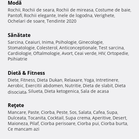
Modă
Rochii
Rochii de seara
Rochii de mireasa
Costume de baie
,
,
,
,
Pantofi
Rochii elegante
Inele de logodna
Verighete
,
,
,
,
Ochelari de soare
Tendinte 2020
,
Sănătate
Sarcina
Ceaiuri
Inima
Psihologie
Ginecologie
,
,
,
,
,
Stomatologie
Colesterol
Anticonceptionale
Test sarcina
,
,
,
,
Cardiologie
Oftalmologie
Avort
Ceai verde
HIV
Ortopedie
,
,
,
,
,
,
Psihiatrie
Dietă & Fitness
Diete
Fitness
Dieta Dukan
Relaxare
Yoga
Intretinere
,
,
,
,
,
,
Aerobic
Exercitii abdomen
Nutritie
Dieta de slabit
Dieta
,
,
,
,
Silueta
Dieta ketogenica
Sala de acasa
disociata
,
,
,
Reţete
Mancare
Paste
Ciorba
Peste
Sos
Salata
Cafea
Supa
,
,
,
,
,
,
,
,
Dulceata
Tocanita
Cocktail
Supa crema
Aperitive
Desert
,
,
,
,
,
,
Maioneza
Pilaf
Ciorba perisoare
Ciorba pui
Ciorba burta
,
,
,
,
,
Ce mancam azi