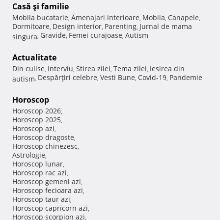
Casă şi familie
Mobila bucatarie
Amenajari interioare
Mobila
Canapele
,
,
,
,
Dormitoare
Design interior
Parenting
Jurnal de mama
,
,
,
Gravide
Femei curajoase
Autism
singura
,
,
,
Actualitate
Din culise
Interviu
Stirea zilei
Tema zilei
Iesirea din
,
,
,
,
Despărţiri celebre
Vesti Bune
Covid-19
Pandemie
autism
,
,
,
,
Horoscop
Horoscop 2026
,
Horoscop 2025
,
Horoscop azi
,
Horoscop dragoste
,
Horoscop chinezesc
,
Astrologie
,
Horoscop lunar
,
Horoscop rac azi
,
Horoscop gemeni azi
,
Horoscop fecioara azi
,
Horoscop taur azi
,
Horoscop capricorn azi
,
Horoscop scorpion azi
,