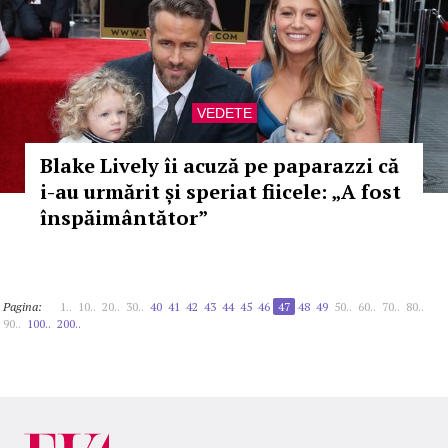
VEDETE
Blake Lively îi acuză pe paparazzi că
i-au urmărit și speriat fiicele: „A fost
înspăimântător”
Pagina:
1..
10..
20..
30..
40
41
42
43
44
45
46
47
48
49
50..
60..
70..
80..
90..
100..
200..