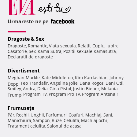
Urmareste-ne pe
Dragoste & Sex
Dragoste
Romantic
Viata sexuala
Relatii
Cuplu
Iubire
,
,
,
,
,
,
Casatorie
Sex
Kama Sutra
Pozitii sexuale Kamasutra
,
,
,
,
Declaratii de dragoste
Divertisment
Meghan Markle
Kate Middleton
Kim Kardashian
Johnny
,
,
,
Teo Trandafir
Angelina Jolie
Dana Rogoz
Dani Otil
Depp
,
,
,
,
,
Smiley
Andra
Delia
Gina Pistol
Justin Bieber
Melania
,
,
,
,
,
Program TV
Program Pro TV
Program Antena 1
Trump
,
,
,
Frumuseţe
Păr
Rochii
Unghii
Parfumuri
Coafuri
Machiaj
Sani
,
,
,
,
,
,
,
Manichiura
Sampon
Buze
Celulita
Machiaj ochi
,
,
,
,
,
Tratament celulita
Salonul de acasa
,