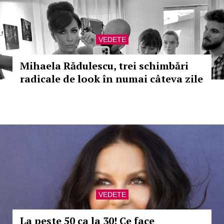
VEDETE
Mihaela Rădulescu, trei schimbări
radicale de look în numai câteva zile
VEDETE
La peste 50 ca la 30! Ce face