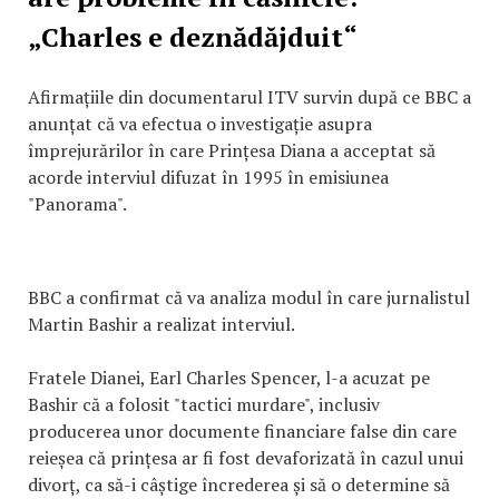
„Charles e deznădăjduit“
Afirmațiile din documentarul ITV survin după ce BBC a
anunțat că va efectua o investigație asupra
împrejurărilor în care Prințesa Diana a acceptat să
acorde interviul difuzat în 1995 în emisiunea
"Panorama".
BBC a confirmat că va analiza modul în care jurnalistul
Martin Bashir a realizat interviul.
Fratele Dianei, Earl Charles Spencer, l-a acuzat pe
Bashir că a folosit "tactici murdare", inclusiv
producerea unor documente financiare false din care
reieșea că prințesa ar fi fost devaforizată în cazul unui
divorț, ca să-i câștige încrederea și să o determine să