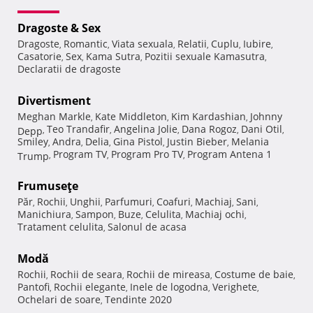
Dragoste & Sex
Dragoste
Romantic
Viata sexuala
Relatii
Cuplu
Iubire
,
,
,
,
,
,
Casatorie
Sex
Kama Sutra
Pozitii sexuale Kamasutra
,
,
,
,
Declaratii de dragoste
Divertisment
Meghan Markle
Kate Middleton
Kim Kardashian
Johnny
,
,
,
Teo Trandafir
Angelina Jolie
Dana Rogoz
Dani Otil
Depp
,
,
,
,
,
Smiley
Andra
Delia
Gina Pistol
Justin Bieber
Melania
,
,
,
,
,
Program TV
Program Pro TV
Program Antena 1
Trump
,
,
,
Frumuseţe
Păr
Rochii
Unghii
Parfumuri
Coafuri
Machiaj
Sani
,
,
,
,
,
,
,
Manichiura
Sampon
Buze
Celulita
Machiaj ochi
,
,
,
,
,
Tratament celulita
Salonul de acasa
,
Modă
Rochii
Rochii de seara
Rochii de mireasa
Costume de baie
,
,
,
,
Pantofi
Rochii elegante
Inele de logodna
Verighete
,
,
,
,
Ochelari de soare
Tendinte 2020
,