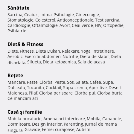
Sănătate
Sarcina
Ceaiuri
Inima
Psihologie
Ginecologie
,
,
,
,
,
Stomatologie
Colesterol
Anticonceptionale
Test sarcina
,
,
,
,
Cardiologie
Oftalmologie
Avort
Ceai verde
HIV
Ortopedie
,
,
,
,
,
,
Psihiatrie
Dietă & Fitness
Diete
Fitness
Dieta Dukan
Relaxare
Yoga
Intretinere
,
,
,
,
,
,
Aerobic
Exercitii abdomen
Nutritie
Dieta de slabit
Dieta
,
,
,
,
Silueta
Dieta ketogenica
Sala de acasa
disociata
,
,
,
Reţete
Mancare
Paste
Ciorba
Peste
Sos
Salata
Cafea
Supa
,
,
,
,
,
,
,
,
Dulceata
Tocanita
Cocktail
Supa crema
Aperitive
Desert
,
,
,
,
,
,
Maioneza
Pilaf
Ciorba perisoare
Ciorba pui
Ciorba burta
,
,
,
,
,
Ce mancam azi
Casă şi familie
Mobila bucatarie
Amenajari interioare
Mobila
Canapele
,
,
,
,
Dormitoare
Design interior
Parenting
Jurnal de mama
,
,
,
Gravide
Femei curajoase
Autism
singura
,
,
,