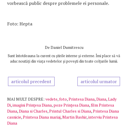
vorbească public despre problemele ei personale.
Foto: Hepta
De
Daniel Dumitrescu
Sunt întotdeauna la curent cu știrile interne și externe. Îmi place să vă
aduc noutăți din viața vedetelor și povești din toate colțurile lumii.
articolul precedent
articolul urmator
MAI MULT DESPRE:
vedete
,
foto
,
Printesa Diana
,
Diana
,
Lady
Di
,
imagini Prinţesa Diana
,
poze Prințesa Diana
,
film Printesa
Diana
,
Diana si Charles
,
Printul Charles si Diana
,
Printesa Diana
casnicie
,
Printesa Diana mariaj
,
Martin Bashir
,
interviu Printesa
Diana