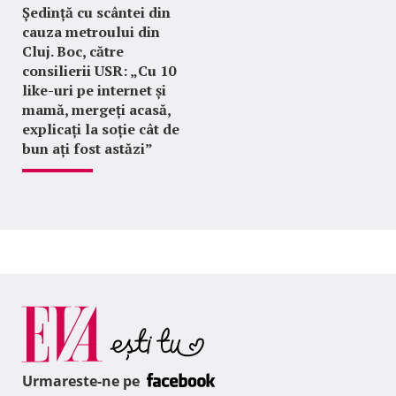
Ședință cu scântei din
cauza metroului din
Cluj. Boc, către
consilierii USR: „Cu 10
like-uri pe internet și
mamă, mergeți acasă,
explicați la soție cât de
bun ați fost astăzi”
Urmareste-ne pe