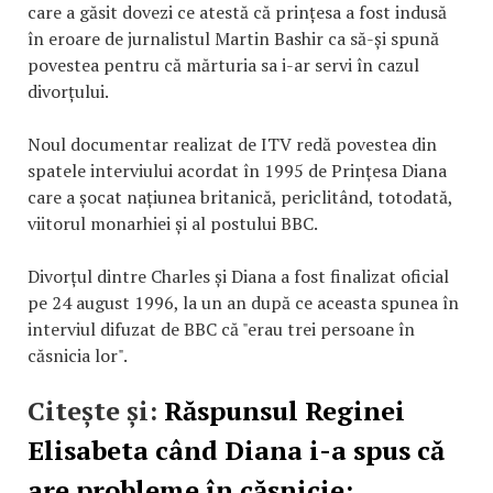
care a găsit dovezi ce atestă că prințesa a fost indusă
în eroare de jurnalistul Martin Bashir ca să-și spună
povestea pentru că mărturia sa i-ar servi în cazul
divorțului.
Noul documentar realizat de ITV redă povestea din
spatele interviului acordat în 1995 de Prințesa Diana
care a șocat națiunea britanică, periclitând, totodată,
viitorul monarhiei și al postului BBC.
Divorțul dintre Charles și Diana a fost finalizat oficial
pe 24 august 1996, la un an după ce aceasta spunea în
interviul difuzat de BBC că "erau trei persoane în
căsnicia lor".
Citește și:
Răspunsul Reginei
Elisabeta când Diana i-a spus că
are probleme în căsnicie: