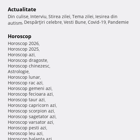
Actualitate
Din culise
Interviu
Stirea zilei
Tema zilei
Iesirea din
,
,
,
,
Despărţiri celebre
Vesti Bune
Covid-19
Pandemie
autism
,
,
,
,
Horoscop
Horoscop 2026
,
Horoscop 2025
,
Horoscop azi
,
Horoscop dragoste
,
Horoscop chinezesc
,
Astrologie
,
Horoscop lunar
,
Horoscop rac azi
,
Horoscop gemeni azi
,
Horoscop fecioara azi
,
Horoscop taur azi
,
Horoscop capricorn azi
,
Horoscop scorpion azi
,
Horoscop sagetator azi
,
Horoscop varsator azi
,
Horoscop pesti azi
,
Horoscop leu azi
,
Horoscop balanta azi
,