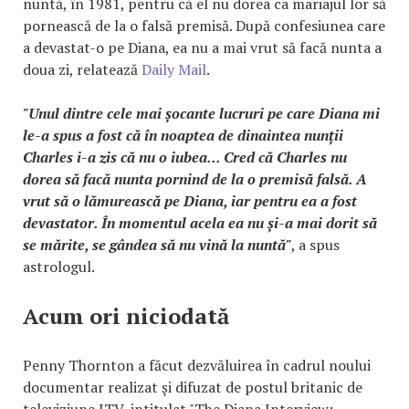
nuntă, în 1981, pentru că el nu dorea ca mariajul lor să
pornească de la o falsă premisă. După confesiunea care
a devastat-o pe Diana, ea nu a mai vrut să facă nunta a
doua zi, relatează
Daily Mail
.
"Unul dintre cele mai șocante lucruri pe care Diana mi
le-a spus a fost că în noaptea de dinaintea nunții
Charles i-a zis că nu o iubea... Cred că Charles nu
dorea să facă nunta pornind de la o premisă falsă. A
vrut să o lămurească pe Diana, iar pentru ea a fost
devastator. În momentul acela ea nu și-a mai dorit să
se mărite, se gândea să nu vină la nuntă"
, a spus
astrologul.
Acum ori niciodată
Penny Thornton a făcut dezvăluirea în cadrul noului
documentar realizat și difuzat de postul britanic de
televiziune ITV, intitulat "The Diana Interview: