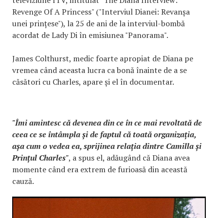
Revenge Of A Princess" ("Interviul Dianei: Revanșa
unei prințese"), la 25 de ani de la interviul-bombă
acordat de Lady Di în emisiunea "Panorama".
James Colthurst, medic foarte apropiat de Diana pe
vremea când aceasta lucra ca bonă înainte de a se
căsători cu Charles, apare și el în documentar.
"Îmi amintesc că devenea din ce în ce mai revoltată de
ceea ce se întâmpla și de faptul că toată organizația,
așa cum o vedea ea, sprijinea relația dintre Camilla și
Prințul Charles"
, a spus el, adăugând că Diana avea
momente când era extrem de furioasă din această
cauză.