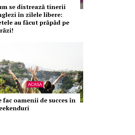
um se distrează tinerii
glezi în zilele libere:
etele au făcut prăpăd pe
răzi!
ACASA
e fac oamenii de succes în
eekenduri