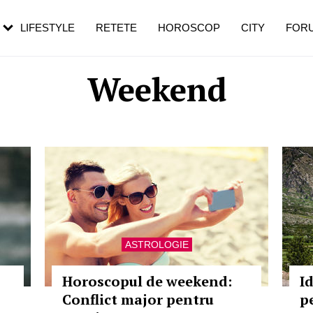
rezești mai des
Cât durează, cum te pregătești și cât
i în vârstă
de dureroasă este investigația
LIFESTYLE
RETETE
HOROSCOP
CITY
FOR
Weekend
ASTROLOGIE
Horoscopul de weekend:
Id
Conflict major pentru
p