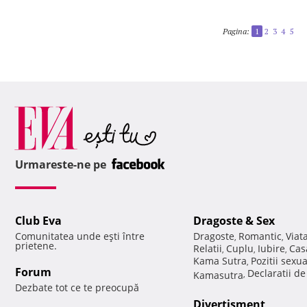
Pagina:
1
2
3
4
5
Urmareste-ne pe
Club Eva
Dragoste & Sex
Comunitatea unde eşti între
Dragoste
Romantic
Viat
,
,
prietene.
Relatii
Cuplu
Iubire
Cas
,
,
,
Kama Sutra
Pozitii sexu
,
Forum
Declaratii d
Kamasutra
,
Dezbate tot ce te preocupă
Divertisment