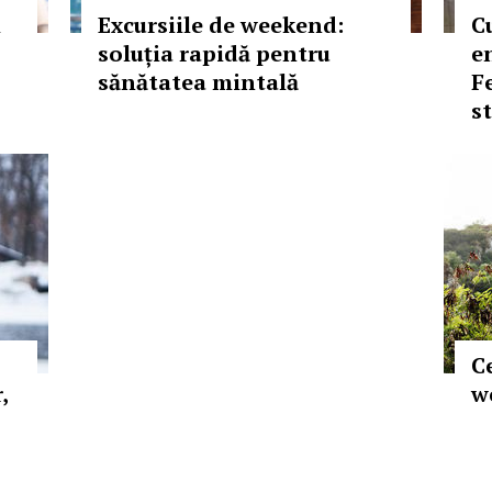
l
Excursiile de weekend:
C
soluția rapidă pentru
en
sănătatea mintală
F
st
C
,
w