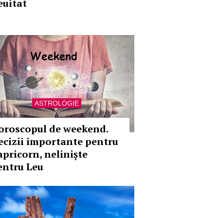
euitat
ASTROLOGIE
oroscopul de weekend.
ecizii importante pentru
apricorn, neliniște
entru Leu