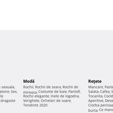
Modă
Reţete
a sexuala
Rochii
Rochii de seara
Rochii de
Mancare
Past
,
,
,
,
atorie
Sex
Costume de baie
Pantofi
Salata
Cafea
,
,
mireasa
,
,
,
,
,
ale
Rochii elegante
Inele de logodna
Tocanita
Cockt
,
,
,
e dragoste
Verighete
Ochelari de soare
Aperitive
Dese
,
,
,
Tendinte 2020
Ciorba perisoa
Ce manc
burta
,