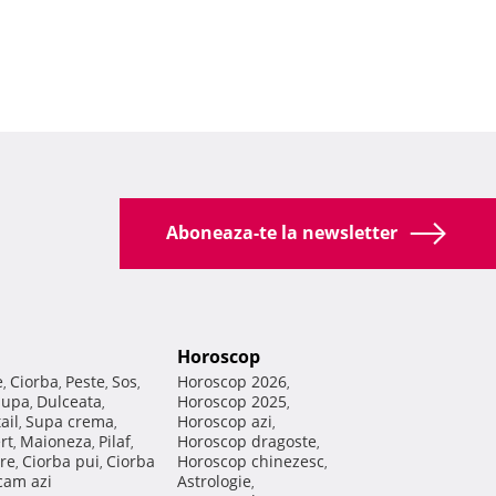
Aboneaza-te la newsletter
Horoscop
e
Ciorba
Peste
Sos
Horoscop 2026
,
,
,
,
,
Supa
Dulceata
Horoscop 2025
,
,
,
ail
Supa crema
Horoscop azi
,
,
,
rt
Maioneza
Pilaf
Horoscop dragoste
,
,
,
,
re
Ciorba pui
Ciorba
Horoscop chinezesc
,
,
,
am azi
Astrologie
,