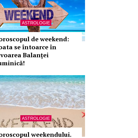
ASTROLOGIE
oroscopul de weekend:
oata se întoarce în
avoarea Balanței
uminică!
ASTROLOGIE
oroscopul weekendului.