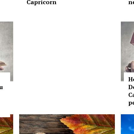
Capricorn
n
H
nu
D
C
p