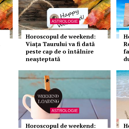
ASTROLOGIE
Horoscopul de weekend:
H
u
Viața Taurului va fi dată
R
peste cap de o întâlnire
f
neașteptată
d
ASTROLOGIE
Horoscopul de weekend:
H