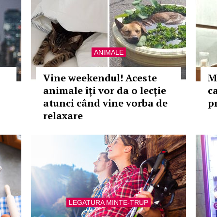
ANIMALE
Vine weekendul! Aceste
M
animale îți vor da o lecție
c
atunci când vine vorba de
p
relaxare
LEGATURA MINTE-TRUP