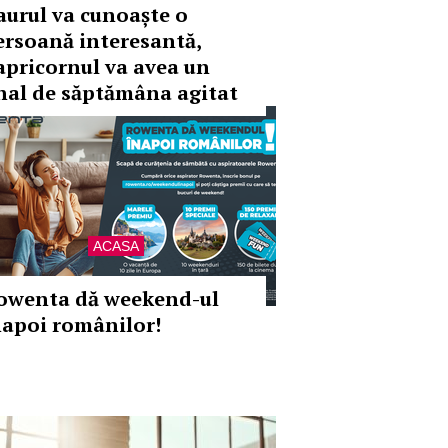
aurul va cunoaște o
ersoană interesantă,
apricornul va avea un
inal de săptămâna agitat
ACASA
owenta dă weekend-ul
napoi românilor!