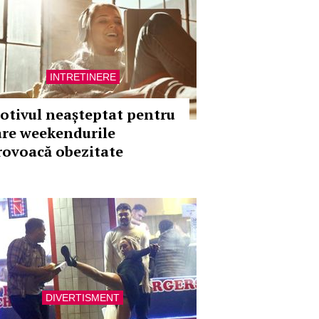
INTRETINERE
otivul neașteptat pentru
are weekendurile
rovoacă obezitate
DIVERTISMENT