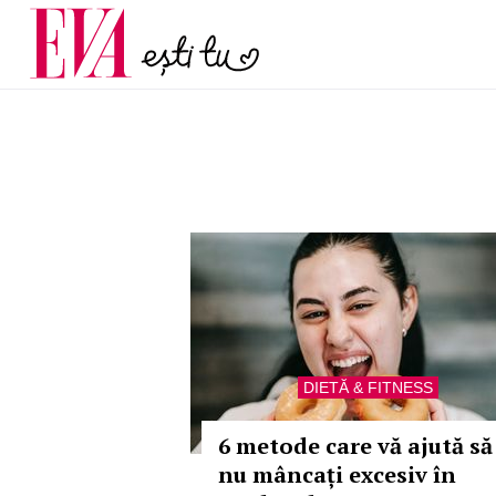
și 60 de ani. De ce te t
Carieră
pe măsură ce înaintez
Actualitate
DIETĂ & FITNESS
6 metode care vă ajută să
nu mâncați excesiv în