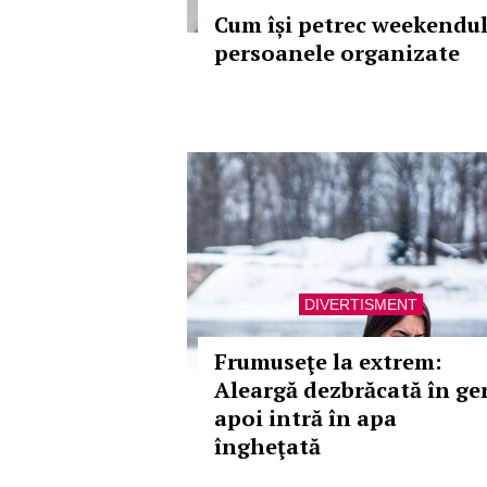
Cum își petrec weekendu
persoanele organizate
DIVERTISMENT
Frumuseţe la extrem:
Aleargă dezbrăcată în ger
apoi intră în apa
îngheţată