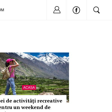
Nu ai cont?
Inregistreaza-
UM
ACASA
ei de activități recreative
entru un weekend de