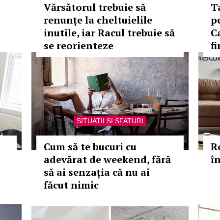
Vărsătorul trebuie să
T
renunțe la cheltuielile
p
inutile, iar Racul trebuie să
C
se reorienteze
f
SITUATII SI SFATURI
Cum să te bucuri cu
R
adevărat de weekend, fără
î
să ai senzația că nu ai
făcut nimic