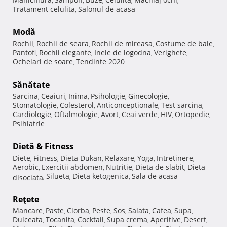
,
,
,
,
,
Tratament celulita
Salonul de acasa
,
Modă
Rochii
Rochii de seara
Rochii de mireasa
Costume de baie
,
,
,
,
Pantofi
Rochii elegante
Inele de logodna
Verighete
,
,
,
,
Ochelari de soare
Tendinte 2020
,
Sănătate
Sarcina
Ceaiuri
Inima
Psihologie
Ginecologie
,
,
,
,
,
Stomatologie
Colesterol
Anticonceptionale
Test sarcina
,
,
,
,
Cardiologie
Oftalmologie
Avort
Ceai verde
HIV
Ortopedie
,
,
,
,
,
,
Psihiatrie
Dietă & Fitness
Diete
Fitness
Dieta Dukan
Relaxare
Yoga
Intretinere
,
,
,
,
,
,
Aerobic
Exercitii abdomen
Nutritie
Dieta de slabit
Dieta
,
,
,
,
Silueta
Dieta ketogenica
Sala de acasa
disociata
,
,
,
Reţete
Mancare
Paste
Ciorba
Peste
Sos
Salata
Cafea
Supa
,
,
,
,
,
,
,
,
Dulceata
Tocanita
Cocktail
Supa crema
Aperitive
Desert
,
,
,
,
,
,