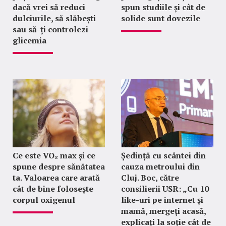
dacă vrei să reduci
spun studiile și cât de
dulciurile, să slăbești
solide sunt dovezile
sau să-ți controlezi
glicemia
Ce este VO₂ max și ce
Ședință cu scântei din
spune despre sănătatea
cauza metroului din
ta. Valoarea care arată
Cluj. Boc, către
cât de bine folosește
consilierii USR: „Cu 10
corpul oxigenul
like-uri pe internet și
mamă, mergeți acasă,
explicați la soție cât de