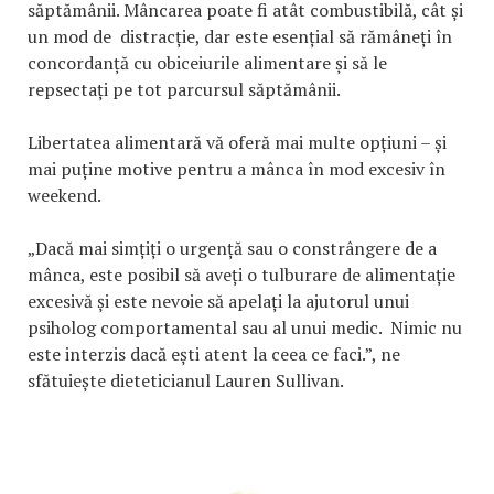
săptămânii. Mâncarea poate fi atât combustibilă, cât și
un mod de distracție, dar este esențial să rămâneți în
concordanță cu obiceiurile alimentare și să le
repsectați pe tot parcursul săptămânii.
Libertatea alimentară vă oferă mai multe opțiuni – și
mai puține motive pentru a mânca în mod excesiv în
weekend.
„Dacă mai simțiți o urgență sau o constrângere de a
mânca, este posibil să aveți o tulburare de alimentație
excesivă și este nevoie să apelați la ajutorul unui
psiholog comportamental sau al unui medic. Nimic nu
este interzis dacă ești atent la ceea ce faci.”, ne
sfătuiește dieteticianul Lauren Sullivan.