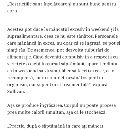
„Restricțiile sunt înșelătoare și nu sunt bune pentru
corp.
Acestea pot duce la mâncatul excesiv în weekend și la
supraalimentare, ceea ce nu este sănătos. Persoanele
care mănâncă în exces, nu doar că se îngrașă, se pot și
simți rău. De asemenea, pot dezvolta tulburări de
alimentație. Când deveniți compulsiv în a respecta cu
strictețe o dietă în cursul săptămânii, apare tendința
ca în weekiend să vă simți liber să faceți excese, ca o
recompensă, lucru complet nesănătos pentru
organism, dar și pentru starea mentală”, explică
Sullivan.
Așa se produce îngrășarea. Corpul nu poate procesa
prea multe calorii simultan, așa că le stochează.
„Practic, după o săptămână în care ați mâncat