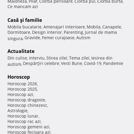
Maioneza
Pilaf
Ciorba perisoare
Ciorba pui
Ciorba burta
,
,
,
,
,
Ce mancam azi
Casă şi familie
Mobila bucatarie
Amenajari interioare
Mobila
Canapele
,
,
,
,
Dormitoare
Design interior
Parenting
Jurnal de mama
,
,
,
Gravide
Femei curajoase
Autism
singura
,
,
,
Actualitate
Din culise
Interviu
Stirea zilei
Tema zilei
Iesirea din
,
,
,
,
Despărţiri celebre
Vesti Bune
Covid-19
Pandemie
autism
,
,
,
,
Horoscop
Horoscop 2026
,
Horoscop 2025
,
Horoscop azi
,
Horoscop dragoste
,
Horoscop chinezesc
,
Astrologie
,
Horoscop lunar
,
Horoscop rac azi
,
Horoscop gemeni azi
,
Horoscop fecioara azi
,