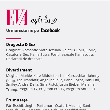
Urmareste-ne pe
Dragoste & Sex
Dragoste
Romantic
Viata sexuala
Relatii
Cuplu
Iubire
,
,
,
,
,
,
Casatorie
Sex
Kama Sutra
Pozitii sexuale Kamasutra
,
,
,
,
Declaratii de dragoste
Divertisment
Meghan Markle
Kate Middleton
Kim Kardashian
Johnny
,
,
,
Teo Trandafir
Angelina Jolie
Dana Rogoz
Dani Otil
Depp
,
,
,
,
,
Smiley
Andra
Delia
Gina Pistol
Justin Bieber
Melania
,
,
,
,
,
Program TV
Program Pro TV
Program Antena 1
Trump
,
,
,
Frumuseţe
Păr
Rochii
Unghii
Parfumuri
Coafuri
Machiaj
Sani
,
,
,
,
,
,
,
Manichiura
Sampon
Buze
Celulita
Machiaj ochi