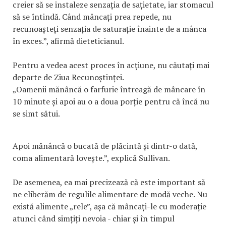
creier să se instaleze senzația de sațietate, iar stomacul
să se întindă. Când mâncați prea repede, nu
recunoașteți senzația de saturație înainte de a mânca
în exces.”, afirmă dieteticianul.
Pentru a vedea acest proces în acțiune, nu căutați mai
departe de Ziua Recunoștinței.
„Oamenii mănâncă o farfurie întreagă de mâncare în
10 minute și apoi au o a doua porție pentru că încă nu
se simt sătui.
Apoi mănâncă o bucată de plăcintă și dintr-o dată,
coma alimentară lovește.”, explică Sullivan.
De asemenea, ea mai precizează că este important să
ne eliberăm de regulile alimentare de modă veche. Nu
există alimente „rele”, așa că mâncați-le cu moderație
atunci când simțiți nevoia - chiar și în timpul