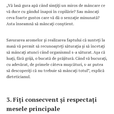
„Vă lasă gura apă când simțiți un miros de mâncare ce
vă duce cu gândul înapoi în copilărie? Sau mâncați
ceva foarte gustos care vă dă o senzație minunată?
Asta înseamnă să mâncați conștient.
Savurarea aromelor și realizarea faptului că sunteți la
masă vă permit să recunoașteți săturația și să încetați
să mâncați atunci când organismul s-a săturat. Așa că
luați, fără grijă, o bucată de prăjitură. Când vă bucurați,
cu adevărat, de primele câteva mușcături, s-ar putea
să descoperiți că nu trebuie să mâncați totul”, explică
dieteticianul.
3. Fiți consecvent și respectați
mesele principale