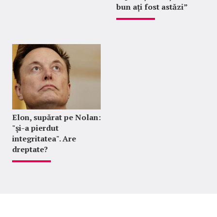
bun ați fost astăzi”
Elon, supărat pe Nolan:
"şi-a pierdut
integritatea". Are
dreptate?