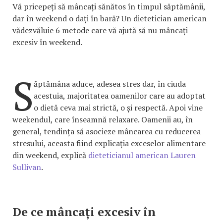
Vă pricepeți să mâncați sănătos în timpul săptămânii,
dar în weekend o dați în bară? Un dietetician american
vădezvăluie 6 metode care vă ajută să nu mâncați
excesiv în weekend.
S
ăptămâna aduce, adesea stres dar, în ciuda
acestuia, majoritatea oamenilor care au adoptat
o dietă ceva mai strictă, o și respectă. Apoi vine
weekendul, care înseamnă relaxare. Oamenii au, în
general, tendința să asocieze mâncarea cu reducerea
stresului, aceasta fiind explicația exceselor alimentare
din weekend, explică
dieteticianul american Lauren
Sullivan
.
De ce mâncați excesiv în