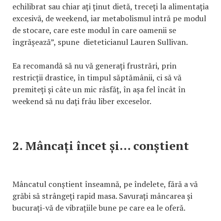
echilibrat sau chiar ați ținut dietă, treceți la alimentația
excesivă, de weekend, iar metabolismul intră pe modul
de stocare, care este modul în care oamenii se
îngrășează”, spune dieteticianul Lauren Sullivan.
Ea recomandă să nu vă generați frustrări, prin
restricții drastice, în timpul săptămânii, ci să vă
premiteți și câte un mic răsfăț, în așa fel încât în
weekend să nu dați frâu liber exceselor.
2. Mâncați încet și... conștient
Mâncatul conștient înseamnă, pe îndelete, fără a vă
grăbi să strângeți rapid masa. Savurați mâncarea și
bucurați-vă de vibrațiile bune pe care ea le oferă.