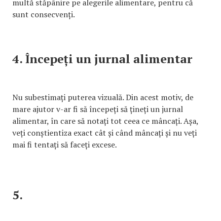
multă stăpânire pe alegerile alimentare, pentru că
sunt consecvenți.
4. Începeți un jurnal alimentar
Nu subestimați puterea vizuală. Din acest motiv, de
mare ajutor v-ar fi să începeți să țineți un jurnal
alimentar, în care să notați tot ceea ce mâncați. Așa,
veți conștientiza exact cât și când mâncați și nu veți
mai fi tentați să faceți excese.
5.