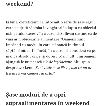
weekend?
Ei bine, dieteticianul a întocmit o serie de șase reguli
care ne ajută să ieșim învingători în lupta cu obiceiul
mâncatului excesiv în weekend. Sullivan susține că de
vină ar fi obiceiurile alimentare:”Oamenii sunt
împăcați cu modul în care mănâncă în timpul
săptămânii, astfel încât, în weekend, consideră că pot
mânca absolut orice își doresc. Mai mult, unii oameni
ajung să le numească
zile de înșelăciune
. Alții spun
despre weekend:
Sunt zilele mele libere, așa că nu ar
trebui să mă gândesc la asta.
”
Șase moduri de a opri
supraalimentarea în weekend