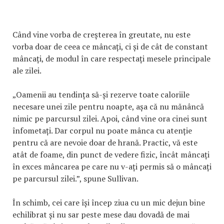
Când vine vorba de creșterea în greutate, nu este
vorba doar de ceea ce mâncați, ci și de cât de constant
mâncați, de modul în care respectați mesele principale
ale zilei.
„Oamenii au tendința să-și rezerve toate caloriile
necesare unei zile pentru noapte, așa că nu mănâncă
nimic pe parcursul zilei. Apoi, când vine ora cinei sunt
înfometați. Dar corpul nu poate mânca cu atenție
pentru că are nevoie doar de hrană. Practic, vă este
atât de foame, din punct de vedere fizic, încât mâncați
în exces mâncarea pe care nu v-ați permis să o mâncați
pe parcursul zilei.”, spune Sullivan.
În schimb, cei care își încep ziua cu un mic dejun bine
echilibrat și nu sar peste mese dau dovadă de mai