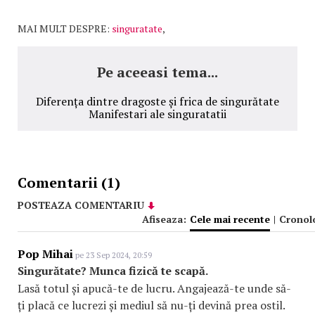
MAI MULT DESPRE:
singuratate
,
Pe aceeasi tema...
Diferența dintre dragoste și frica de singurătate
Manifestari ale singuratatii
Comentarii (1)
POSTEAZA COMENTARIU
Afiseaza:
Cele mai recente
|
Cronol
Pop Mihai
pe 23 Sep 2024, 20:59
Singurătate? Munca fizică te scapă.
Lasă totul și apucă-te de lucru. Angajează-te unde să-
ți placă ce lucrezi și mediul să nu-ți devină prea ostil.