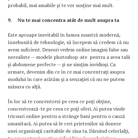
probabil, mai amabile și te vor susține mai mult.
9.
Nu te mai concentra atât de mult asupra ta
Este aproape inevitabil în lumea noastră modernă,
înnebunită de tehnologie, să începem să credem că nu
avem suficient. Deseori vedem online imagini false sau
nerealiste — modele photoshop-ate pentru a avea talii
și abdomene perfecte — și ne simțim invidioși. Ca
urmare, devenim din ce în ce mai concentrați asupra
modului în care arătăm și a senzației că nu ne putem
măsura cu alții.
În loc să te concentrezi pe ceea ce poți obține,
concentrează-te pe ceea ce poți oferi. Ai putea vinde
tricouri online pentru a strânge bani pentru o cauză
umanitară. Ai putea să le ceri prietenilor să doneze
unei organizații caritabile de ziua ta. Dăruind celorlalți,