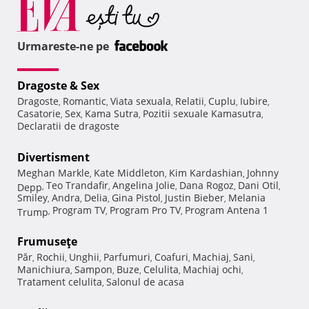
Urmareste-ne pe
Dragoste & Sex
Dragoste
Romantic
Viata sexuala
Relatii
Cuplu
Iubire
,
,
,
,
,
,
Casatorie
Sex
Kama Sutra
Pozitii sexuale Kamasutra
,
,
,
,
Declaratii de dragoste
Divertisment
Meghan Markle
Kate Middleton
Kim Kardashian
Johnny
,
,
,
Teo Trandafir
Angelina Jolie
Dana Rogoz
Dani Otil
Depp
,
,
,
,
,
Smiley
Andra
Delia
Gina Pistol
Justin Bieber
Melania
,
,
,
,
,
Program TV
Program Pro TV
Program Antena 1
Trump
,
,
,
Frumuseţe
Păr
Rochii
Unghii
Parfumuri
Coafuri
Machiaj
Sani
,
,
,
,
,
,
,
Manichiura
Sampon
Buze
Celulita
Machiaj ochi
,
,
,
,
,
Tratament celulita
Salonul de acasa
,