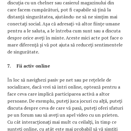
discuția cu un chelner sau casierul magazinului din
care facem cumpărături, pot fi capabile să țină la
distanță singurătatea, ajutându-ne să ne simțim mai
conectați social. Așa că adresați-vă altor ființe umane
pentru a le saluta, a le întreba cum sunt sau a discuta
despre orice aveți în minte. Aceste mici acte pot face o
mare diferență și vă pot ajuta să reduceți sentimentele
de singurătate.
7.
Fii activ online
În loc să navighezi pasiv pe net sau pe rețelele de
socializare, dacă vrei să intri online, optează pentru a
face ceva care implică participarea activă a altor
persoane. De exemplu, puteți juca jocuri cu alții, puteți
discuta despre ceva de care vă pasă, puteți oferi sfaturi
pe un forum sau să aveți un apel video cu un prieten.
Cu cât interacționați mai mult cu ceilalți, în timp ce
sunteți online, cu atât este mai probabil să vă simțiți