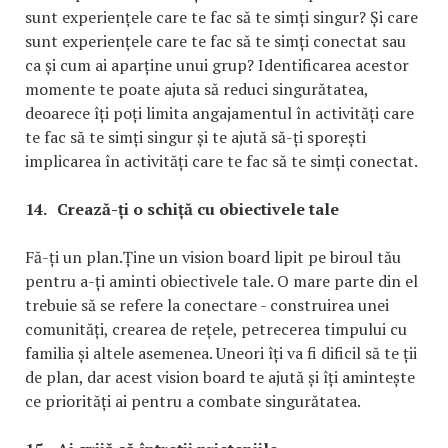
sunt experiențele care te fac să te simți singur? Și care
sunt experiențele care te fac să te simți conectat sau
ca și cum ai aparține unui grup? Identificarea acestor
momente te poate ajuta să reduci singurătatea,
deoarece îți poți limita angajamentul în activități care
te fac să te simți singur și te ajută să-ți sporești
implicarea în activități care te fac să te simți conectat.
14.
Crează-ți o schiță cu obiectivele tale
Fă-ți un plan.Ține un vision board lipit pe biroul tău
pentru a-ți aminti obiectivele tale. O mare parte din el
trebuie să se refere la conectare - construirea unei
comunități, crearea de rețele, petrecerea timpului cu
familia și altele asemenea. Uneori îți va fi dificil să te ții
de plan, dar acest vision board te ajută și îți amintește
ce priorități ai pentru a combate singurătatea.