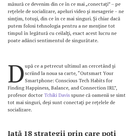
măsură ce devenim din ce în ce mai „conectați” – pe
rețelele de socializare, apeluri video și mesagerie – ne
simțim, totuși, din ce în ce mai singuri. Și chiar dacă
putem folosi tehnologia pentru a ne menține tot
timpul în legătură cu ceilalți, exact acest lucru ne
poate adânci sentimentul de singurătate.
D
upă ce a petrecut ultimul an cercetând și
scriind la noua sa carte, “Outsmart Your
Smartphone: Conscious Tech Habits for
Finding Happiness, Balance, and Connection IRL”,
profesor doctor
Tchiki Davis
spune că oamenii se simt
tot mai singuri, deși sunt conectați pe rețelele de
socializare.
Iată 18 strategii prin care poți