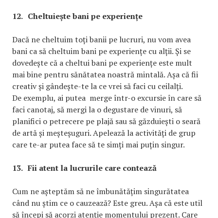
12.
Cheltuiește bani pe experiențe
Dacă ne cheltuim toți banii pe lucruri, nu vom avea
bani ca să cheltuim bani pe experiențe cu alții. Și se
dovedește că a cheltui bani pe experiențe este mult
mai bine pentru sănătatea noastră mintală. Așa că fii
creativ și gândește-te la ce vrei să faci cu ceilalți.
De exemplu, ai putea merge într-o excursie în care să
faci canotaj, să mergi la o degustare de vinuri, să
planifici o petrecere pe plajă sau să găzduiești o seară
de artă și meșteșuguri. Apelează la activități de grup
care te-ar putea face să te simți mai puțin singur.
13.
Fii atent la lucrurile care contează
Cum ne așteptăm să ne îmbunătățim singurătatea
când nu știm ce o cauzează? Este greu. Așa că este util
să începi să acorzi atenție momentului prezent. Care