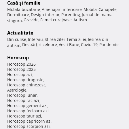
Casă şi familie
Mobila bucatarie
Amenajari interioare
Mobila
Canapele
,
,
,
,
Dormitoare
Design interior
Parenting
Jurnal de mama
,
,
,
Gravide
Femei curajoase
Autism
singura
,
,
,
Actualitate
Din culise
Interviu
Stirea zilei
Tema zilei
Iesirea din
,
,
,
,
Despărţiri celebre
Vesti Bune
Covid-19
Pandemie
autism
,
,
,
,
Horoscop
Horoscop 2026
,
Horoscop 2025
,
Horoscop azi
,
Horoscop dragoste
,
Horoscop chinezesc
,
Astrologie
,
Horoscop lunar
,
Horoscop rac azi
,
Horoscop gemeni azi
,
Horoscop fecioara azi
,
Horoscop taur azi
,
Horoscop capricorn azi
,
Horoscop scorpion azi
,