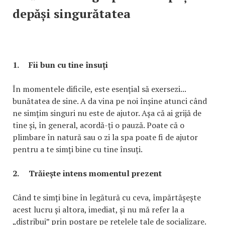
depăși singurătatea
1.
Fii bun cu tine însuți
În momentele dificile, este esențial să exersezi...
bunătatea de sine. A da vina pe noi înșine atunci când
ne simțim singuri nu este de ajutor. Așa că ai grijă de
tine și, în general, acordă-ți o pauză. Poate că o
plimbare în natură sau o zi la spa poate fi de ajutor
pentru a te simți bine cu tine însuți.
2.
Trăiește intens momentul prezent
Când te simți bine în legătură cu ceva, împărtășește
acest lucru și altora, imediat, și nu mă refer la a
„distribui” prin postare pe rețelele tale de socializare.