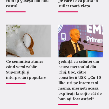
cum îți găsești din nou
pe care le va purta în
rostul
suflet toată viața
Ce semnifică atunci
Ședință cu scântei din
când verși zahăr.
cauza metroului din
Superstiții și
Cluj. Boc, către
interpretări populare
consilierii USR: „Cu 10
like-uri pe internet și
mamă, mergeți acasă,
explicați la soție cât de
bun ați fost astăzi”