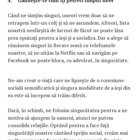
4.
Gândește-te cum îți petreci timpul liber
Când ne simțim singuri, uneori vrem doar să ne
retragem într-un colț și să ne ascundem. Alteori, lista
noastră nesfârșită de lucruri de făcut ne poate lăsa
prea epuizați pentru a ieși și a socializa. Dar a alege să
rămânem singuri în fiecare seară cu telefoanele
noastre, să ne uităm la Netflix sau să navigăm pe
Facebook ne poate bloca, cu adevărat, în singurătate.
Ne-am creat o viață care ne lipsește de o conexiune
socială semnificativă și singura modalitate de a ieși din
ea este să începem să trăim diferit.
Dacă, în schimb, ne folosim singurătatea pentru a ne
motiva să ajungem la oameni, atunci ne putem
consolida relațiile. Optând pentru a face față
singurătății noastre căutând sprijin social, creăm mai