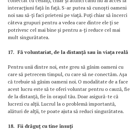
conectat cu ceilalți, chiar și atunci când nu ai acces la
interacțiuni față în față. S-ar putea să cunoști oameni
noi sau să-ți faci prieteni pe viață. Poți chiar să încerci
câteva grupuri pentru a vedea care dintre ele ți se
potrivesc cel mai bine și pentru a-ți reduce cel mai
mult singurătatea.
17.
Fă voluntariat, de la distanță sau în viața reală
Pentru unii dintre noi, este greu să găsim oameni cu
care să petrecem timpul, cu care să ne conectăm. Așa
că trebuie să găsim oameni noi. O modalitate de a face
acest lucru este să te oferi voluntar pentru o cauză, fie
de la distanță, fie în orașul tău. Doar asigură-te că
lucrezi cu alții. Lucrul la o problemă importantă,
alături de alții, te poate ajuta să reduci singurătatea.
18.
Fii drăguț cu tine însuți