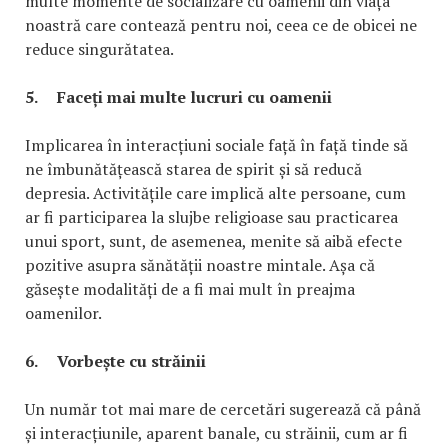
multe momente de socializare cu oamenii din viața
noastră care contează pentru noi, ceea ce de obicei ne
reduce singurătatea.
5.
Faceți mai multe lucruri cu oamenii
Implicarea în interacțiuni sociale față în față tinde să
ne îmbunătățească starea de spirit și să reducă
depresia. Activitățile care implică alte persoane, cum
ar fi participarea la slujbe religioase sau practicarea
unui sport, sunt, de asemenea, menite să aibă efecte
pozitive asupra sănătății noastre mintale. Așa că
găsește modalități de a fi mai mult în preajma
oamenilor.
6.
Vorbește cu străinii
Un număr tot mai mare de cercetări sugerează că până
și interacțiunile, aparent banale, cu străinii, cum ar fi