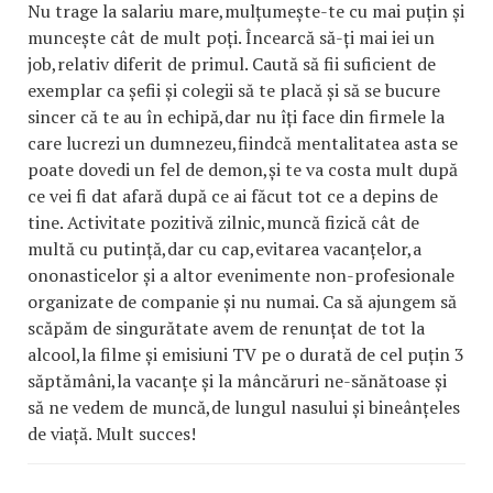
Nu trage la salariu mare,mulțumește-te cu mai puțin și
muncește cât de mult poți. Încearcă să-ți mai iei un
job,relativ diferit de primul. Caută să fii suficient de
exemplar ca șefii și colegii să te placă și să se bucure
sincer că te au în echipă,dar nu îți face din firmele la
care lucrezi un dumnezeu,fiindcă mentalitatea asta se
poate dovedi un fel de demon,și te va costa mult după
ce vei fi dat afară după ce ai făcut tot ce a depins de
tine. Activitate pozitivă zilnic,muncă fizică cât de
multă cu putință,dar cu cap,evitarea vacanțelor,a
ononasticelor și a altor evenimente non-profesionale
organizate de companie și nu numai. Ca să ajungem să
scăpăm de singurătate avem de renunțat de tot la
alcool,la filme și emisiuni TV pe o durată de cel puțin 3
săptămâni,la vacanțe și la mâncăruri ne-sănătoase și
să ne vedem de muncă,de lungul nasului și bineânțeles
de viață. Mult succes!