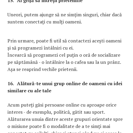
15.
Ai grijă să întreții prieteniile
Uneori, putem ajunge să ne simțim singuri, chiar dacă
suntem conectați cu mulți oameni.
Prin urmare, poate fi util să contactezi acești oameni
și să programezi întâlniri cu ei.
Încearcă să programezi cel puțin o oră de socializare
pe săptămână - o întâlnire la o cafea sau la un prânz.
Așa se reaprind vechile prietenii.
16.
Alătură-te unui grup online de oameni cu idei
similare cu ale tale
Acum puteți găsi persoane online cu aproape orice
interes - de exemplu, politică, gătit sau sport.
Alăturarea unuia dintre aceste grupuri orientate spre
o misiune poate fi o modalitate de a te simți mai