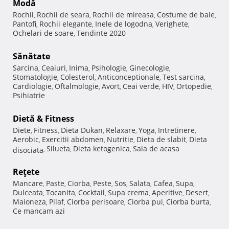
Modă
Rochii
Rochii de seara
Rochii de mireasa
Costume de baie
,
,
,
,
Pantofi
Rochii elegante
Inele de logodna
Verighete
,
,
,
,
Ochelari de soare
Tendinte 2020
,
Sănătate
Sarcina
Ceaiuri
Inima
Psihologie
Ginecologie
,
,
,
,
,
Stomatologie
Colesterol
Anticonceptionale
Test sarcina
,
,
,
,
Cardiologie
Oftalmologie
Avort
Ceai verde
HIV
Ortopedie
,
,
,
,
,
,
Psihiatrie
Dietă & Fitness
Diete
Fitness
Dieta Dukan
Relaxare
Yoga
Intretinere
,
,
,
,
,
,
Aerobic
Exercitii abdomen
Nutritie
Dieta de slabit
Dieta
,
,
,
,
Silueta
Dieta ketogenica
Sala de acasa
disociata
,
,
,
Reţete
Mancare
Paste
Ciorba
Peste
Sos
Salata
Cafea
Supa
,
,
,
,
,
,
,
,
Dulceata
Tocanita
Cocktail
Supa crema
Aperitive
Desert
,
,
,
,
,
,
Maioneza
Pilaf
Ciorba perisoare
Ciorba pui
Ciorba burta
,
,
,
,
,
Ce mancam azi