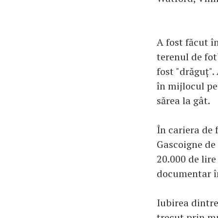
A fost făcut î
terenul de fot
fost "drăguț"
în mijlocul pe
sărea la gât.
În cariera de 
Gascoigne de 
20.000 de lire
documentar în
Iubirea dintre
trecut prin mu