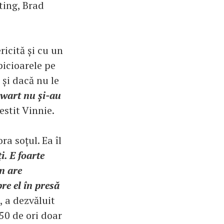
ting, Brad
ricită și cu un
picioarele pe
 și dacă nu le
ewart nu și-au
estit Vinnie.
ra soțul. Ea îl
i. E foarte
in are
re el în presă
, a dezvăluit
 50 de ori doar