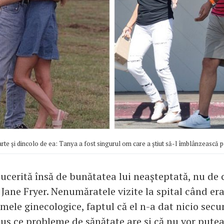
te și dincolo de ea: Tanya a fost singurul om care a știut să-l îmblânzească p
cucerită însă de bunătatea lui neașteptată, nu de 
Jane Fryer. Nenumăratele vizite la spital când era
mele ginecologice, faptul că el n-a dat nicio sec
pus ce probleme de sănătate are și că nu vor putea