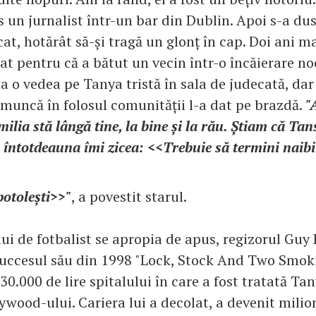
 un jurnalist într-un bar din Dublin. Apoi s-a du
cat, hotărât să-și tragă un glonț în cap. Doi ani ma
t pentru că a bătut un vecin într-o încăierare noc
a o vedea pe Tanya tristă în sala de judecată, dar
 muncă în folosul comunității l-a dat pe brazdă.
"
milia stă lângă tine, la bine și la rău. Știam că Ta
întotdeauna îmi zicea: <<Trebuie să termini naibii
potolești>>"
, a povestit starul.
ui de fotbalist se apropia de apus, regizorul Guy 
 succesul său din 1998 "Lock, Stock And Two Smoki
 30.000 de lire spitalului în care a fost tratată Tan
lywood-ului. Cariera lui a decolat, a devenit milion