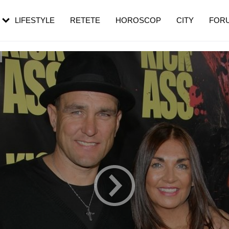
rebui să mergi
și 60 de ani. De ce te trezești mai des
pe măsură ce înaintezi în vârstă
LIFESTYLE
RETETE
HOROSCOP
CITY
FOR