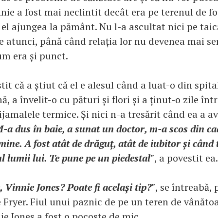
ie a fost mai neclintit decât era pe terenul de fo
 el ajungea la pământ. Nu l-a ascultat nici pe taic
se atunci, până când relația lor nu devenea mai se
um era și punct.
it că a știut că el e alesul când a luat-o din spital
, a învelit-o cu pături și flori și a ținut-o zile înt
pijamalele termice. Și nici n-a tresărit când ea a a
-a dus în baie, a sunat un doctor, m-a scos din ca
ine. A fost atât de drăguț, atât de iubitor și când t
l lumii lui. Te pune pe un piedestal"
, a povestit ea.
, Vinnie Jones? Poate fi același tip?"
, se întreabă,
 Fryer. Fiul unui paznic de pe un teren de vânătoa
ie Jones a fost o pocoste de mic.