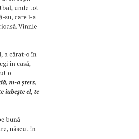
tbal, unde tot
ă-su, care l-a
rioasă. Vinnie
, a cărat-o în
regi în casă,
vut o
dă, m-a șters,
e iubește el, te
 pe bună
re, născut în