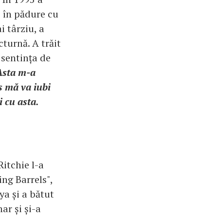
s în pădure cu
i târziu, a
turnă. A trăit
 sentința de
Asta m-a
ns mă va iubi
 cu asta.
Ritchie l-a
ng Barrels",
ya și a bătut
ar și și-a