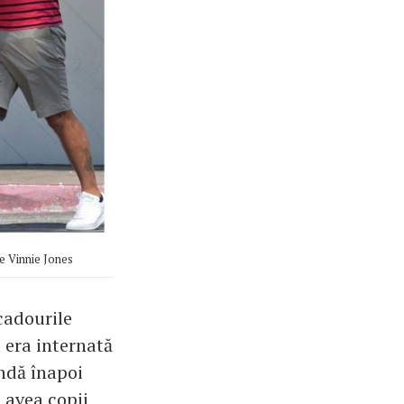
e Vinnie Jones
cadourile
 era internată
undă înapoi
 avea copii