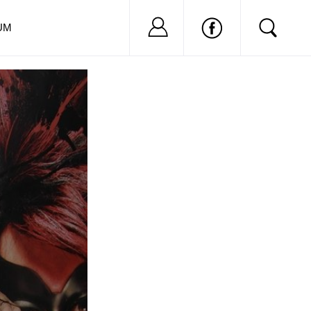
Nu ai cont?
Inregistreaza-
UM