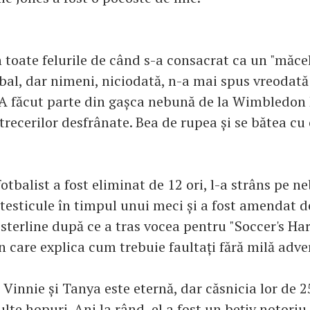
n toate felurile de când s-a consacrat ca un "măce
bal, dar nimeni, niciodată, n-a mai spus vreodată
. A făcut parte din gașca nebună de la Wimbledon
trecerilor desfrânate. Bea de rupea și se bătea cu 
fotbalist a fost eliminat de 12 ori, l-a strâns pe 
testicule în timpul unui meci și a fost amendat d
 sterline după ce a tras vocea pentru "Soccer's Ha
 care explica cum trebuie faultați fără milă adver
 Vinnie și Tanya este eternă, dar căsnicia lor de 2
lte hopuri. Ani la rând, el a fost un bețiv notoriu