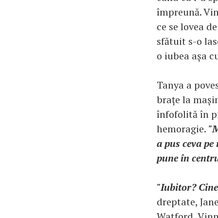
împreună. Vinn
ce se lovea de
sfătuit s-o la
o iubea așa c
Tanya a povest
brațe la mașină
înfofolită în 
hemoragie.
"M
a pus ceva pe m
pune în centru
"Iubitor? Cine
dreptate, Jane
Watford, Vinn