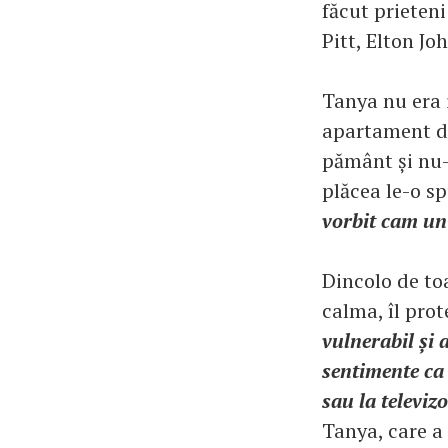
făcut prieten
Pitt, Elton Joh
Tanya nu era i
apartament da
pământ și nu-i
plăcea le-o sp
vorbit cam un 
Dincolo de toa
calma, îl prote
vulnerabil și 
sentimente ca 
sau la televizo
Tanya, care a 