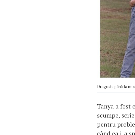
Dragoste până la moar
Tanya a fost 
scumpe, scrie 
pentru proble
când ea i-a s