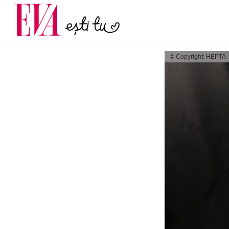
menopauză și când ar t
Carieră
la medic
Actualitate
© Copyright: HEPTA