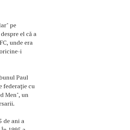
lar" pe
 despre el că a
 FC, unde era
oricine-i
nebunul Paul
e federație cu
rd Men", un
sarii.
5 de ani a
. În 1995 a