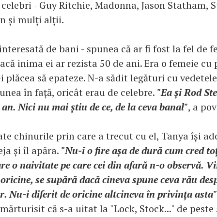
i celebri - Guy Ritchie, Madonna, Jason Statham, S
n și mulți alții.
nteresată de bani - spunea că ar fi fost la fel de fe
că inima ei ar rezista 50 de ani. Era o femeie cu 
 plăcea să epateze. N-a sădit legături cu vedetele
unea în față, oricât erau de celebre.
"Ea și Rod St
an. Nici nu mai știu de ce, de la ceva banal"
, a pov
te chinurile prin care a trecut cu el, Tanya își ado
ja și îl apăra.
"Nu-i o fire așa de dură cum cred toț
are o naivitate pe care cei din afară n-o observă. V
oricine, se supără dacă cineva spune ceva rău desp
r. Nu-i diferit de oricine altcineva în privința asta"
mărturisit că s-a uitat la "Lock, Stock..." de peste