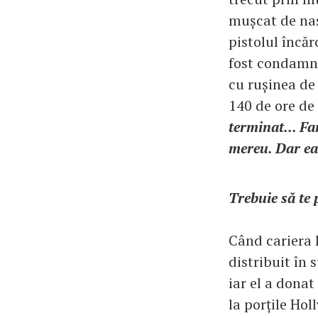
mușcat de nas
pistolul încăr
fost condamna
cu rușinea de 
140 de ore de
terminat... Fa
mereu. Dar ea 
Trebuie să te 
Când cariera l
distribuit în
iar el a donat
la porțile Hol