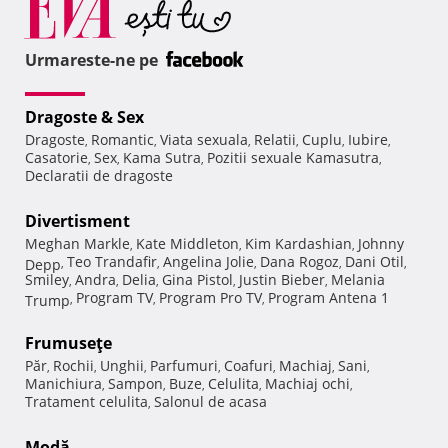
Urmareste-ne pe
Dragoste & Sex
Dragoste
Romantic
Viata sexuala
Relatii
Cuplu
Iubire
,
,
,
,
,
,
Casatorie
Sex
Kama Sutra
Pozitii sexuale Kamasutra
,
,
,
,
Declaratii de dragoste
Divertisment
Meghan Markle
Kate Middleton
Kim Kardashian
Johnny
,
,
,
Teo Trandafir
Angelina Jolie
Dana Rogoz
Dani Otil
Depp
,
,
,
,
,
Smiley
Andra
Delia
Gina Pistol
Justin Bieber
Melania
,
,
,
,
,
Program TV
Program Pro TV
Program Antena 1
Trump
,
,
,
Frumuseţe
Păr
Rochii
Unghii
Parfumuri
Coafuri
Machiaj
Sani
,
,
,
,
,
,
,
Manichiura
Sampon
Buze
Celulita
Machiaj ochi
,
,
,
,
,
Tratament celulita
Salonul de acasa
,
Modă