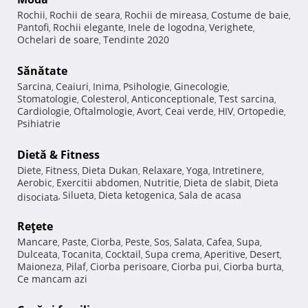
Rochii
Rochii de seara
Rochii de mireasa
Costume de baie
,
,
,
,
Pantofi
Rochii elegante
Inele de logodna
Verighete
,
,
,
,
Ochelari de soare
Tendinte 2020
,
Sănătate
Sarcina
Ceaiuri
Inima
Psihologie
Ginecologie
,
,
,
,
,
Stomatologie
Colesterol
Anticonceptionale
Test sarcina
,
,
,
,
Cardiologie
Oftalmologie
Avort
Ceai verde
HIV
Ortopedie
,
,
,
,
,
,
Psihiatrie
Dietă & Fitness
Diete
Fitness
Dieta Dukan
Relaxare
Yoga
Intretinere
,
,
,
,
,
,
Aerobic
Exercitii abdomen
Nutritie
Dieta de slabit
Dieta
,
,
,
,
Silueta
Dieta ketogenica
Sala de acasa
disociata
,
,
,
Reţete
Mancare
Paste
Ciorba
Peste
Sos
Salata
Cafea
Supa
,
,
,
,
,
,
,
,
Dulceata
Tocanita
Cocktail
Supa crema
Aperitive
Desert
,
,
,
,
,
,
Maioneza
Pilaf
Ciorba perisoare
Ciorba pui
Ciorba burta
,
,
,
,
,
Ce mancam azi