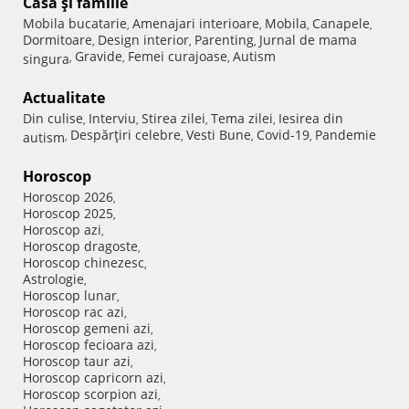
Casă şi familie
Mobila bucatarie
Amenajari interioare
Mobila
Canapele
,
,
,
,
Dormitoare
Design interior
Parenting
Jurnal de mama
,
,
,
Gravide
Femei curajoase
Autism
singura
,
,
,
Actualitate
Din culise
Interviu
Stirea zilei
Tema zilei
Iesirea din
,
,
,
,
Despărţiri celebre
Vesti Bune
Covid-19
Pandemie
autism
,
,
,
,
Horoscop
Horoscop 2026
,
Horoscop 2025
,
Horoscop azi
,
Horoscop dragoste
,
Horoscop chinezesc
,
Astrologie
,
Horoscop lunar
,
Horoscop rac azi
,
Horoscop gemeni azi
,
Horoscop fecioara azi
,
Horoscop taur azi
,
Horoscop capricorn azi
,
Horoscop scorpion azi
,