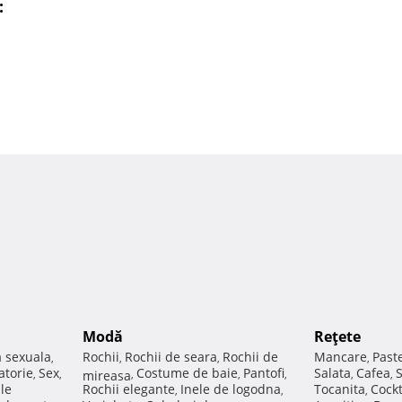
:
Modă
Reţete
a sexuala
Rochii
Rochii de seara
Rochii de
Mancare
Past
,
,
,
,
atorie
Sex
Costume de baie
Pantofi
Salata
Cafea
,
,
mireasa
,
,
,
,
,
ale
Rochii elegante
Inele de logodna
Tocanita
Cockt
,
,
,