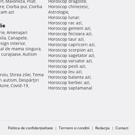
rt
Maioneza
Pilaf
Horoscop dragoste
,
,
,
,
re
Ciorba pui
Ciorba
Horoscop chinezesc
,
,
,
am azi
Astrologie
,
Horoscop lunar
,
Horoscop rac azi
,
lie
Horoscop gemeni azi
,
rie
Amenajari
,
Horoscop fecioara azi
,
ila
Canapele
,
,
Horoscop taur azi
,
sign interior
,
Horoscop capricorn azi
,
nal de mama singura
,
Horoscop scorpion azi
,
 curajoase
Autism
,
Horoscop sagetator azi
,
Horoscop varsator azi
,
Horoscop pesti azi
,
Horoscop leu azi
,
rviu
Stirea zilei
Tema
,
,
Horoscop balanta azi
,
in autism
Despărţiri
,
Horoscop berbec azi
,
 Bune
Covid-19
,
,
Horoscop saptamanal
Politica de confidențialitate
|
Termeni si conditii
|
Redacţia
|
Contact