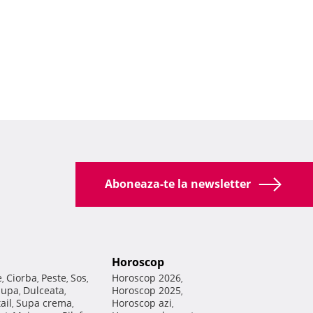
Aboneaza-te la newsletter
Horoscop
e
Ciorba
Peste
Sos
Horoscop 2026
,
,
,
,
,
Supa
Dulceata
Horoscop 2025
,
,
,
ail
Supa crema
Horoscop azi
,
,
,