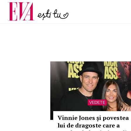
și 60 de ani. De ce te t
Carieră
pe măsură ce înaintez
Actualitate
VEDETE
Vinnie Jones și povestea
lui de dragoste care a