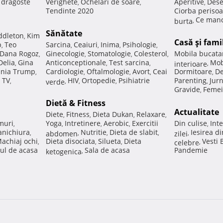
e dragoste
Verighete
Ochelari de soare
Aperitive
Dese
,
,
,
Tendinte 2020
Ciorba perisoa
Ce manc
burta
,
Sănătate
ddleton
Kim
,
Casă şi fami
p
Teo
Sarcina
Ceaiuri
Inima
Psihologie
,
,
,
,
,
Dana Rogoz
Ginecologie
Stomatologie
Colesterol
Mobila bucata
,
,
,
,
Delia
Gina
Anticonceptionale
Test sarcina
Mob
,
,
,
interioare
,
nia Trump
Cardiologie
Oftalmologie
Avort
Ceai
Dormitoare
De
,
,
,
,
,
 TV
HIV
Ortopedie
Psihiatrie
Parenting
Jur
,
verde
,
,
,
,
Gravide
Femei
,
Dietă & Fitness
Actualitate
Diete
Fitness
Dieta Dukan
Relaxare
,
,
,
,
muri
Yoga
Intretinere
Aerobic
Exercitii
Din culise
Inte
,
,
,
,
,
nichiura
Nutritie
Dieta de slabit
Iesirea d
,
abdomen
,
,
,
zilei
,
achiaj ochi
Dieta disociata
Silueta
Dieta
Vesti
,
,
,
celebre
,
ul de acasa
Sala de acasa
Pandemie
ketogenica
,