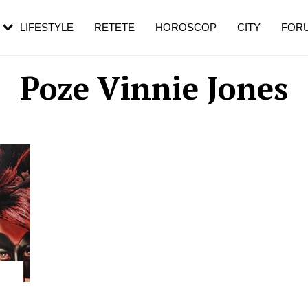
rezești mai des
Cât durează, cum te pregătești și cât
i în vârstă
de dureroasă este investigația
LIFESTYLE
RETETE
HOROSCOP
CITY
FOR
Poze Vinnie Jones