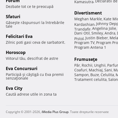
Forum
Declaratii d
Kamasutra
,
Dezbate tot ce te preocupă
Divertisment
Sfaturi
Meghan Markle
Kate Mi
,
Găseşte răspunsuri la întrebările
Johnny Dep
Kardashian
,
tale
Angelina Jolie
Trandafir
,
,
Dani Otil
Smiley
Andra
,
,
,
Felicitari Eva
Justin Bieber
Mela
Pistol
,
,
Zilnic poti gasi ceva de sarbatorit.
Program TV
Program Pro
,
Program Antena 1
Horoscop
Viitorul tău, descifrat de astre
Frumuseţe
Păr
Rochii
Unghii
Parfu
,
,
,
Eva Concursuri
Coafuri
Machiaj
Sani
Ma
,
,
,
Participă şi câştigă cu Eva premii
Sampon
Buze
Celulita
M
,
,
,
senzaţionale
Tratament celulita
Salon
,
Eva City
Caută adrese utile in zona ta
Copyright © 2001-2026,
iMedia Plus Group
. Toate drepturile rezervate