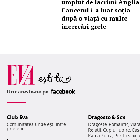
umplut de lacrimi Anglia
Cancerul i-a luat soția
după o viață cu multe
încercări grele
Urmareste-ne pe
Club Eva
Dragoste & Sex
Comunitatea unde eşti între
Dragoste
Romantic
Viat
,
,
prietene.
Relatii
Cuplu
Iubire
Cas
,
,
,
Kama Sutra
Pozitii sexu
,