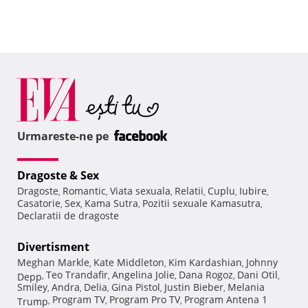
Urmareste-ne pe
Dragoste & Sex
Dragoste
Romantic
Viata sexuala
Relatii
Cuplu
Iubire
,
,
,
,
,
,
Casatorie
Sex
Kama Sutra
Pozitii sexuale Kamasutra
,
,
,
,
Declaratii de dragoste
Divertisment
Meghan Markle
Kate Middleton
Kim Kardashian
Johnny
,
,
,
Teo Trandafir
Angelina Jolie
Dana Rogoz
Dani Otil
Depp
,
,
,
,
,
Smiley
Andra
Delia
Gina Pistol
Justin Bieber
Melania
,
,
,
,
,
Program TV
Program Pro TV
Program Antena 1
Trump
,
,
,