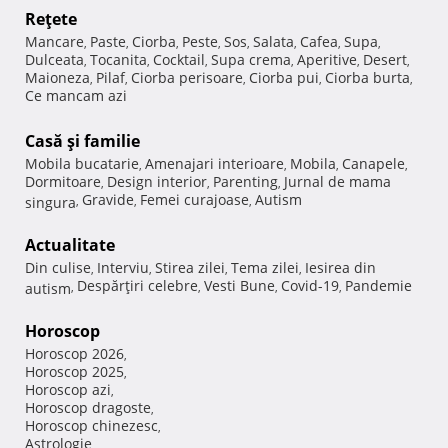
Reţete
Mancare
Paste
Ciorba
Peste
Sos
Salata
Cafea
Supa
,
,
,
,
,
,
,
,
Dulceata
Tocanita
Cocktail
Supa crema
Aperitive
Desert
,
,
,
,
,
,
Maioneza
Pilaf
Ciorba perisoare
Ciorba pui
Ciorba burta
,
,
,
,
,
Ce mancam azi
Casă şi familie
Mobila bucatarie
Amenajari interioare
Mobila
Canapele
,
,
,
,
Dormitoare
Design interior
Parenting
Jurnal de mama
,
,
,
Gravide
Femei curajoase
Autism
singura
,
,
,
Actualitate
Din culise
Interviu
Stirea zilei
Tema zilei
Iesirea din
,
,
,
,
Despărţiri celebre
Vesti Bune
Covid-19
Pandemie
autism
,
,
,
,
Horoscop
Horoscop 2026
,
Horoscop 2025
,
Horoscop azi
,
Horoscop dragoste
,
Horoscop chinezesc
,
Astrologie
,