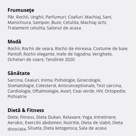
Frumuseţe
Păr
Rochii
Unghii
Parfumuri
Coafuri
Machiaj
Sani
,
,
,
,
,
,
,
Manichiura
Sampon
Buze
Celulita
Machiaj ochi
,
,
,
,
,
Tratament celulita
Salonul de acasa
,
Modă
Rochii
Rochii de seara
Rochii de mireasa
Costume de baie
,
,
,
,
Pantofi
Rochii elegante
Inele de logodna
Verighete
,
,
,
,
Ochelari de soare
Tendinte 2020
,
Sănătate
Sarcina
Ceaiuri
Inima
Psihologie
Ginecologie
,
,
,
,
,
Stomatologie
Colesterol
Anticonceptionale
Test sarcina
,
,
,
,
Cardiologie
Oftalmologie
Avort
Ceai verde
HIV
Ortopedie
,
,
,
,
,
,
Psihiatrie
Dietă & Fitness
Diete
Fitness
Dieta Dukan
Relaxare
Yoga
Intretinere
,
,
,
,
,
,
Aerobic
Exercitii abdomen
Nutritie
Dieta de slabit
Dieta
,
,
,
,
Silueta
Dieta ketogenica
Sala de acasa
disociata
,
,
,