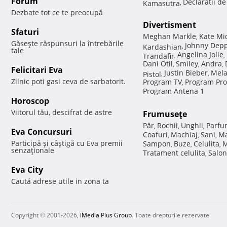
Forum
Declaratii d
Kamasutra
,
Dezbate tot ce te preocupă
Divertisment
Sfaturi
Meghan Markle
Kate Mi
,
Găseşte răspunsuri la întrebările
Johnny Dep
Kardashian
,
tale
Angelina Jolie
Trandafir
,
,
Dani Otil
Smiley
Andra
,
,
,
Felicitari Eva
Justin Bieber
Mela
Pistol
,
,
Zilnic poti gasi ceva de sarbatorit.
Program TV
Program Pro
,
Program Antena 1
Horoscop
Viitorul tău, descifrat de astre
Frumuseţe
Păr
Rochii
Unghii
Parfu
,
,
,
Eva Concursuri
Coafuri
Machiaj
Sani
Ma
,
,
,
Participă şi câştigă cu Eva premii
Sampon
Buze
Celulita
M
,
,
,
senzaţionale
Tratament celulita
Salon
,
Eva City
Caută adrese utile in zona ta
Copyright © 2001-2026,
iMedia Plus Group
. Toate drepturile rezervate