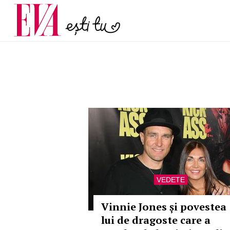
și 60 de ani. De ce te t
Carieră
pe măsură ce înaintez
Actualitate
VEDETE
Vinnie Jones și povestea
lui de dragoste care a