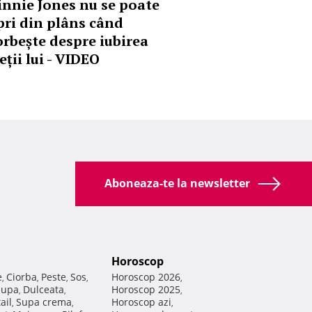
innie Jones nu se poate
pri din plâns când
orbește despre iubirea
eții lui - VIDEO
Aboneaza-te la newsletter
Horoscop
e
Ciorba
Peste
Sos
Horoscop 2026
,
,
,
,
,
Supa
Dulceata
Horoscop 2025
,
,
,
ail
Supa crema
Horoscop azi
,
,
,