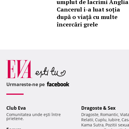
umplut de lacrimi Anglia
Cancerul i-a luat soția
după o viață cu multe
încercări grele
Urmareste-ne pe
Club Eva
Dragoste & Sex
Comunitatea unde eşti între
Dragoste
Romantic
Viat
,
,
prietene.
Relatii
Cuplu
Iubire
Cas
,
,
,
Kama Sutra
Pozitii sexu
,