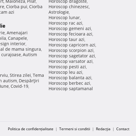
rt
Maioneza
Pilaf
Horoscop dragoste
,
,
,
,
re
Ciorba pui
Ciorba
Horoscop chinezesc
,
,
,
am azi
Astrologie
,
Horoscop lunar
,
Horoscop rac azi
,
lie
Horoscop gemeni azi
,
rie
Amenajari
,
Horoscop fecioara azi
,
ila
Canapele
,
,
Horoscop taur azi
,
sign interior
,
Horoscop capricorn azi
,
nal de mama singura
,
Horoscop scorpion azi
,
 curajoase
Autism
,
Horoscop sagetator azi
,
Horoscop varsator azi
,
Horoscop pesti azi
,
Horoscop leu azi
,
rviu
Stirea zilei
Tema
,
,
Horoscop balanta azi
,
in autism
Despărţiri
,
Horoscop berbec azi
,
 Bune
Covid-19
,
,
Horoscop saptamanal
Politica de confidențialitate
|
Termeni si conditii
|
Redacţia
|
Contact