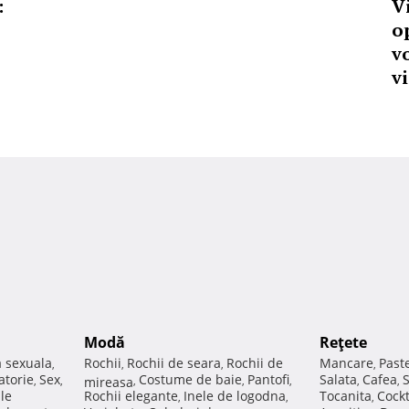
:
V
o
v
vi
Modă
Reţete
a sexuala
Rochii
Rochii de seara
Rochii de
Mancare
Past
,
,
,
,
atorie
Sex
Costume de baie
Pantofi
Salata
Cafea
,
,
mireasa
,
,
,
,
,
ale
Rochii elegante
Inele de logodna
Tocanita
Cockt
,
,
,