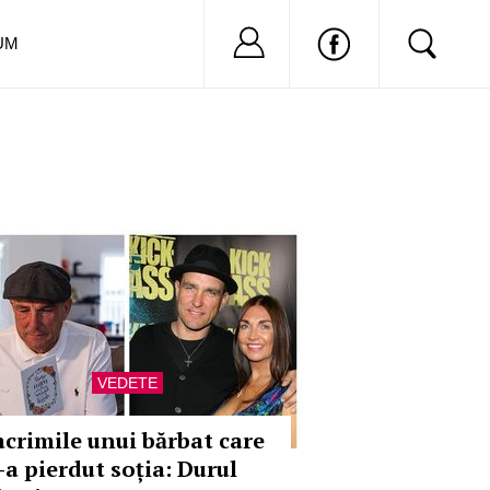
Nu ai cont?
Inregistreaza-
UM
VEDETE
acrimile unui bărbat care
-a pierdut soția: Durul