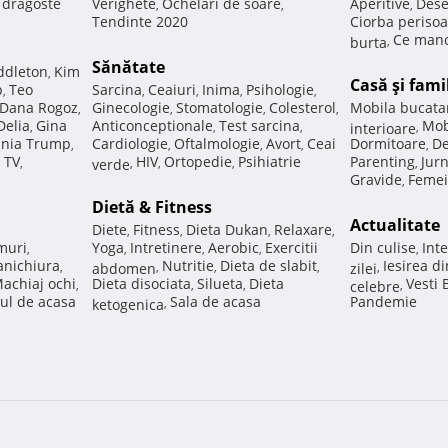
e dragoste
Verighete
Ochelari de soare
Aperitive
Dese
,
,
,
Tendinte 2020
Ciorba perisoa
Ce manc
burta
,
Sănătate
ddleton
Kim
,
Casă şi fami
p
Teo
Sarcina
Ceaiuri
Inima
Psihologie
,
,
,
,
,
Dana Rogoz
Ginecologie
Stomatologie
Colesterol
Mobila bucata
,
,
,
,
Delia
Gina
Anticonceptionale
Test sarcina
Mob
,
,
,
interioare
,
nia Trump
Cardiologie
Oftalmologie
Avort
Ceai
Dormitoare
De
,
,
,
,
,
 TV
HIV
Ortopedie
Psihiatrie
Parenting
Jur
,
verde
,
,
,
,
Gravide
Femei
,
Dietă & Fitness
Actualitate
Diete
Fitness
Dieta Dukan
Relaxare
,
,
,
,
muri
Yoga
Intretinere
Aerobic
Exercitii
Din culise
Inte
,
,
,
,
,
nichiura
Nutritie
Dieta de slabit
Iesirea d
,
abdomen
,
,
,
zilei
,
achiaj ochi
Dieta disociata
Silueta
Dieta
Vesti
,
,
,
celebre
,
ul de acasa
Sala de acasa
Pandemie
ketogenica
,