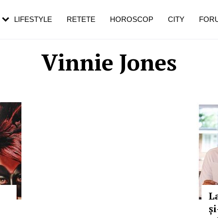
rezești mai des
Cât durează, cum te pregătești și cât
i în vârstă
de dureroasă este investigația
LIFESTYLE
RETETE
HOROSCOP
CITY
FOR
Vinnie Jones
L
și