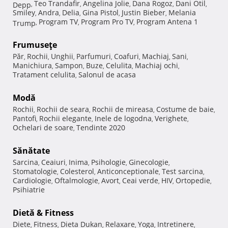
Teo Trandafir
Angelina Jolie
Dana Rogoz
Dani Otil
Depp
,
,
,
,
,
Smiley
Andra
Delia
Gina Pistol
Justin Bieber
Melania
,
,
,
,
,
Program TV
Program Pro TV
Program Antena 1
Trump
,
,
,
Frumuseţe
Păr
Rochii
Unghii
Parfumuri
Coafuri
Machiaj
Sani
,
,
,
,
,
,
,
Manichiura
Sampon
Buze
Celulita
Machiaj ochi
,
,
,
,
,
Tratament celulita
Salonul de acasa
,
Modă
Rochii
Rochii de seara
Rochii de mireasa
Costume de baie
,
,
,
,
Pantofi
Rochii elegante
Inele de logodna
Verighete
,
,
,
,
Ochelari de soare
Tendinte 2020
,
Sănătate
Sarcina
Ceaiuri
Inima
Psihologie
Ginecologie
,
,
,
,
,
Stomatologie
Colesterol
Anticonceptionale
Test sarcina
,
,
,
,
Cardiologie
Oftalmologie
Avort
Ceai verde
HIV
Ortopedie
,
,
,
,
,
,
Psihiatrie
Dietă & Fitness
Diete
Fitness
Dieta Dukan
Relaxare
Yoga
Intretinere
,
,
,
,
,
,