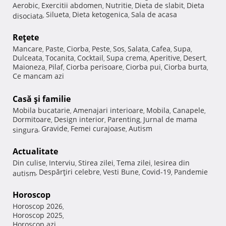
Aerobic
Exercitii abdomen
Nutritie
Dieta de slabit
Dieta
,
,
,
,
Silueta
Dieta ketogenica
Sala de acasa
disociata
,
,
,
Reţete
Mancare
Paste
Ciorba
Peste
Sos
Salata
Cafea
Supa
,
,
,
,
,
,
,
,
Dulceata
Tocanita
Cocktail
Supa crema
Aperitive
Desert
,
,
,
,
,
,
Maioneza
Pilaf
Ciorba perisoare
Ciorba pui
Ciorba burta
,
,
,
,
,
Ce mancam azi
Casă şi familie
Mobila bucatarie
Amenajari interioare
Mobila
Canapele
,
,
,
,
Dormitoare
Design interior
Parenting
Jurnal de mama
,
,
,
Gravide
Femei curajoase
Autism
singura
,
,
,
Actualitate
Din culise
Interviu
Stirea zilei
Tema zilei
Iesirea din
,
,
,
,
Despărţiri celebre
Vesti Bune
Covid-19
Pandemie
autism
,
,
,
,
Horoscop
Horoscop 2026
,
Horoscop 2025
,
Horoscop azi
,