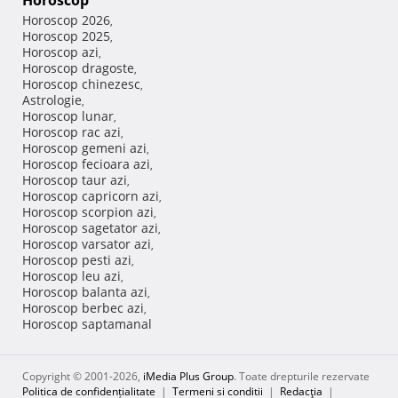
Horoscop
Horoscop 2026
,
Horoscop 2025
,
Horoscop azi
,
Horoscop dragoste
,
Horoscop chinezesc
,
Astrologie
,
Horoscop lunar
,
Horoscop rac azi
,
Horoscop gemeni azi
,
Horoscop fecioara azi
,
Horoscop taur azi
,
Horoscop capricorn azi
,
Horoscop scorpion azi
,
Horoscop sagetator azi
,
Horoscop varsator azi
,
Horoscop pesti azi
,
Horoscop leu azi
,
Horoscop balanta azi
,
Horoscop berbec azi
,
Horoscop saptamanal
Copyright © 2001-2026,
iMedia Plus Group
. Toate drepturile rezervate
Politica de confidențialitate
|
Termeni si conditii
|
Redacţia
|