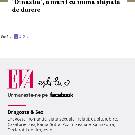
"Dinastia", a murit cu inima sfâșiată
de durere
Pagina:
1
2
3
4
Urmareste-ne pe
Dragoste & Sex
Dragoste
Romantic
Viata sexuala
Relatii
Cuplu
Iubire
,
,
,
,
,
,
Casatorie
Sex
Kama Sutra
Pozitii sexuale Kamasutra
,
,
,
,
Declaratii de dragoste