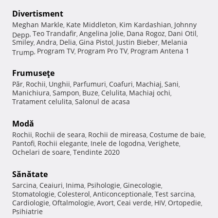
Divertisment
Meghan Markle
Kate Middleton
Kim Kardashian
Johnny
,
,
,
Teo Trandafir
Angelina Jolie
Dana Rogoz
Dani Otil
Depp
,
,
,
,
,
Smiley
Andra
Delia
Gina Pistol
Justin Bieber
Melania
,
,
,
,
,
Program TV
Program Pro TV
Program Antena 1
Trump
,
,
,
Frumuseţe
Păr
Rochii
Unghii
Parfumuri
Coafuri
Machiaj
Sani
,
,
,
,
,
,
,
Manichiura
Sampon
Buze
Celulita
Machiaj ochi
,
,
,
,
,
Tratament celulita
Salonul de acasa
,
Modă
Rochii
Rochii de seara
Rochii de mireasa
Costume de baie
,
,
,
,
Pantofi
Rochii elegante
Inele de logodna
Verighete
,
,
,
,
Ochelari de soare
Tendinte 2020
,
Sănătate
Sarcina
Ceaiuri
Inima
Psihologie
Ginecologie
,
,
,
,
,
Stomatologie
Colesterol
Anticonceptionale
Test sarcina
,
,
,
,
Cardiologie
Oftalmologie
Avort
Ceai verde
HIV
Ortopedie
,
,
,
,
,
,
Psihiatrie