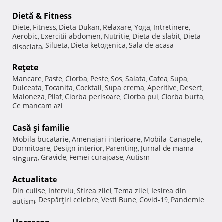
Dietă & Fitness
Diete
Fitness
Dieta Dukan
Relaxare
Yoga
Intretinere
,
,
,
,
,
,
Aerobic
Exercitii abdomen
Nutritie
Dieta de slabit
Dieta
,
,
,
,
Silueta
Dieta ketogenica
Sala de acasa
disociata
,
,
,
Reţete
Mancare
Paste
Ciorba
Peste
Sos
Salata
Cafea
Supa
,
,
,
,
,
,
,
,
Dulceata
Tocanita
Cocktail
Supa crema
Aperitive
Desert
,
,
,
,
,
,
Maioneza
Pilaf
Ciorba perisoare
Ciorba pui
Ciorba burta
,
,
,
,
,
Ce mancam azi
Casă şi familie
Mobila bucatarie
Amenajari interioare
Mobila
Canapele
,
,
,
,
Dormitoare
Design interior
Parenting
Jurnal de mama
,
,
,
Gravide
Femei curajoase
Autism
singura
,
,
,
Actualitate
Din culise
Interviu
Stirea zilei
Tema zilei
Iesirea din
,
,
,
,
Despărţiri celebre
Vesti Bune
Covid-19
Pandemie
autism
,
,
,
,