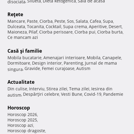
Silueta
Dieta ketogenica
Sala de acasa
disociata
,
,
,
Reţete
Mancare
Paste
Ciorba
Peste
Sos
Salata
Cafea
Supa
,
,
,
,
,
,
,
,
Dulceata
Tocanita
Cocktail
Supa crema
Aperitive
Desert
,
,
,
,
,
,
Maioneza
Pilaf
Ciorba perisoare
Ciorba pui
Ciorba burta
,
,
,
,
,
Ce mancam azi
Casă şi familie
Mobila bucatarie
Amenajari interioare
Mobila
Canapele
,
,
,
,
Dormitoare
Design interior
Parenting
Jurnal de mama
,
,
,
Gravide
Femei curajoase
Autism
singura
,
,
,
Actualitate
Din culise
Interviu
Stirea zilei
Tema zilei
Iesirea din
,
,
,
,
Despărţiri celebre
Vesti Bune
Covid-19
Pandemie
autism
,
,
,
,
Horoscop
Horoscop 2026
,
Horoscop 2025
,
Horoscop azi
,
Horoscop dragoste
,