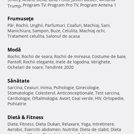
Program TV
Program Pro TV
Program Antena 1
Trump
,
,
,
Frumuseţe
Păr
Rochii
Unghii
Parfumuri
Coafuri
Machiaj
Sani
,
,
,
,
,
,
,
Manichiura
Sampon
Buze
Celulita
Machiaj ochi
,
,
,
,
,
Tratament celulita
Salonul de acasa
,
Modă
Rochii
Rochii de seara
Rochii de mireasa
Costume de baie
,
,
,
,
Pantofi
Rochii elegante
Inele de logodna
Verighete
,
,
,
,
Ochelari de soare
Tendinte 2020
,
Sănătate
Sarcina
Ceaiuri
Inima
Psihologie
Ginecologie
,
,
,
,
,
Stomatologie
Colesterol
Anticonceptionale
Test sarcina
,
,
,
,
Cardiologie
Oftalmologie
Avort
Ceai verde
HIV
Ortopedie
,
,
,
,
,
,
Psihiatrie
Dietă & Fitness
Diete
Fitness
Dieta Dukan
Relaxare
Yoga
Intretinere
,
,
,
,
,
,
Aerobic
Exercitii abdomen
Nutritie
Dieta de slabit
Dieta
,
,
,
,