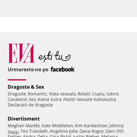
Urmareste-ne pe
Dragoste & Sex
Dragoste
Romantic
Viata sexuala
Relatii
Cuplu
Iubire
,
,
,
,
,
,
Casatorie
Sex
Kama Sutra
Pozitii sexuale Kamasutra
,
,
,
,
Declaratii de dragoste
Divertisment
Meghan Markle
Kate Middleton
Kim Kardashian
Johnny
,
,
,
Teo Trandafir
Angelina Jolie
Dana Rogoz
Dani Otil
Depp
,
,
,
,
,
Smiley
Andra
Delia
Gina Pistol
Justin Bieber
Melania
,
,
,
,
,