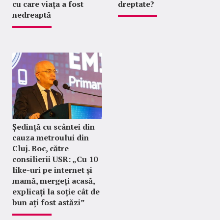
cu care viața a fost
dreptate?
nedreaptă
Ședință cu scântei din
cauza metroului din
Cluj. Boc, către
consilierii USR: „Cu 10
like-uri pe internet și
mamă, mergeți acasă,
explicați la soție cât de
bun ați fost astăzi”