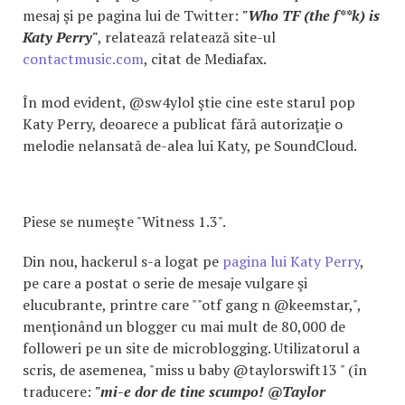
mesaj şi pe pagina lui de Twitter:
"Who TF (the f**k) is
Katy Perry"
, relatează relatează site-ul
contactmusic.com
, citat de Mediafax.
În mod evident, @sw4ylol ştie cine este starul pop
Katy Perry, deoarece a publicat fără autorizaţie o
melodie nelansată de-alea lui Katy, pe SoundCloud.
Piese se numeşte "Witness 1.3".
Din nou, hackerul s-a logat pe
pagina lui Katy Perry
,
pe care a postat o serie de mesaje vulgare şi
elucubrante, printre care ""otf gang n @keemstar,",
menţionând un blogger cu mai mult de 80,000 de
followeri pe un site de microblogging. Utilizatorul a
scris, de asemenea, "miss u baby @taylorswift13 " (în
traducere:
"mi-e dor de tine scumpo! @Taylor