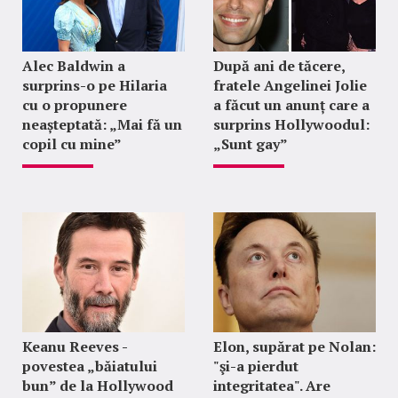
Alec Baldwin a
După ani de tăcere,
surprins-o pe Hilaria
fratele Angelinei Jolie
cu o propunere
a făcut un anunț care a
neașteptată: „Mai fă un
surprins Hollywoodul:
copil cu mine”
„Sunt gay”
Keanu Reeves -
Elon, supărat pe Nolan:
povestea „băiatului
"şi-a pierdut
bun” de la Hollywood
integritatea". Are