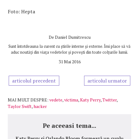
Foto: Hepta
De
Daniel Dumitrescu
Sunt întotdeauna la curent cu știrile interne și externe. Îmi place să vă
aduc noutăți din viața vedetelor și povești din toate colțurile lumii.
31 Mai 2016
articolul precedent
articolul urmator
MAI MULT DESPRE:
vedete
,
victima
,
Katy Perry
,
Twitter
,
Taylor Swift
,
hacker
Pe aceeasi tema...
Katy Perry şi Orlando Bloom formează un cuplu