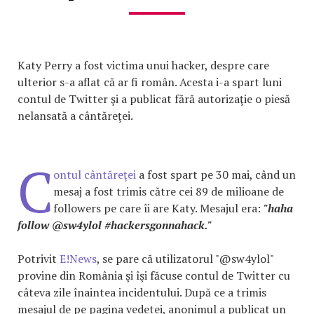
Katy Perry a fost victima unui hacker, despre care
ulterior s-a aflat că ar fi român. Acesta i-a spart luni
contul de Twitter şi a publicat fără autorizaţie o piesă
nelansată a cântăreţei.
C
ontul cântăreţei
a fost spart pe 30 mai, când un
mesaj a fost trimis către cei 89 de milioane de
followers pe care îi are Katy. Mesajul era:
"haha
follow @sw4ylol #hackersgonnahack."
Potrivit
E!News
, se pare că utilizatorul "@sw4ylol"
provine din România şi îşi făcuse contul de Twitter cu
câteva zile înaintea incidentului. După ce a trimis
mesajul de pe pagina vedetei, anonimul a publicat un