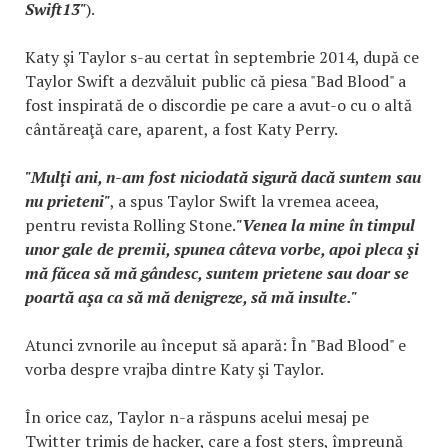
Swift13"
).
Katy şi Taylor s-au certat în septembrie 2014, după ce
Taylor Swift a dezvăluit public că piesa "Bad Blood" a
fost inspirată de o discordie pe care a avut-o cu o altă
cântăreaţă care, aparent, a fost Katy Perry.
"Mulţi ani, n-am fost niciodată sigură dacă suntem sau
nu prieteni"
, a spus Taylor Swift la vremea aceea,
pentru revista Rolling Stone.
"Venea la mine în timpul
unor gale de premii, spunea câteva vorbe, apoi pleca şi
mă făcea să mă gândesc, suntem prietene sau doar se
poartă aşa ca să mă denigreze, să mă insulte."
Atunci zvnorile au început să apară: În "Bad Blood" e
vorba despre vrajba dintre Katy şi Taylor.
În orice caz, Taylor n-a răspuns acelui mesaj pe
Twitter trimis de hacker, care a fost şters, împreună