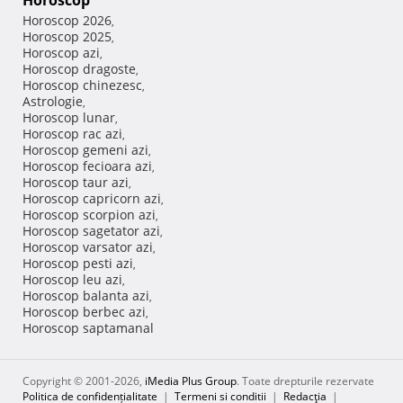
Horoscop
Horoscop 2026
,
Horoscop 2025
,
Horoscop azi
,
Horoscop dragoste
,
Horoscop chinezesc
,
Astrologie
,
Horoscop lunar
,
Horoscop rac azi
,
Horoscop gemeni azi
,
Horoscop fecioara azi
,
Horoscop taur azi
,
Horoscop capricorn azi
,
Horoscop scorpion azi
,
Horoscop sagetator azi
,
Horoscop varsator azi
,
Horoscop pesti azi
,
Horoscop leu azi
,
Horoscop balanta azi
,
Horoscop berbec azi
,
Horoscop saptamanal
Copyright © 2001-2026,
iMedia Plus Group
. Toate drepturile rezervate
Politica de confidențialitate
|
Termeni si conditii
|
Redacţia
|