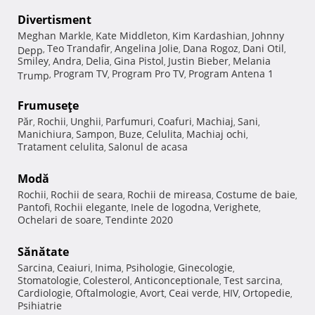
Divertisment
Meghan Markle
Kate Middleton
Kim Kardashian
Johnny
,
,
,
Teo Trandafir
Angelina Jolie
Dana Rogoz
Dani Otil
Depp
,
,
,
,
,
Smiley
Andra
Delia
Gina Pistol
Justin Bieber
Melania
,
,
,
,
,
Program TV
Program Pro TV
Program Antena 1
Trump
,
,
,
Frumuseţe
Păr
Rochii
Unghii
Parfumuri
Coafuri
Machiaj
Sani
,
,
,
,
,
,
,
Manichiura
Sampon
Buze
Celulita
Machiaj ochi
,
,
,
,
,
Tratament celulita
Salonul de acasa
,
Modă
Rochii
Rochii de seara
Rochii de mireasa
Costume de baie
,
,
,
,
Pantofi
Rochii elegante
Inele de logodna
Verighete
,
,
,
,
Ochelari de soare
Tendinte 2020
,
Sănătate
Sarcina
Ceaiuri
Inima
Psihologie
Ginecologie
,
,
,
,
,
Stomatologie
Colesterol
Anticonceptionale
Test sarcina
,
,
,
,
Cardiologie
Oftalmologie
Avort
Ceai verde
HIV
Ortopedie
,
,
,
,
,
,
Psihiatrie