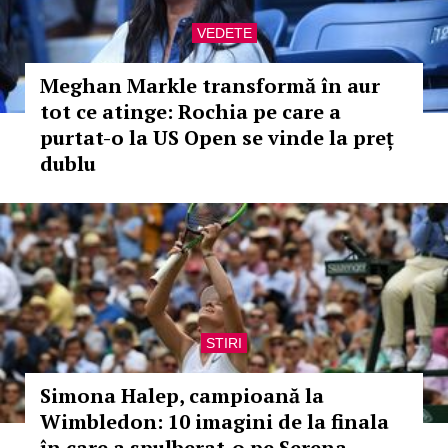
VEDETE
Meghan Markle transformă în aur
tot ce atinge: Rochia pe care a
purtat-o la US Open se vinde la preț
dublu
STIRI
Simona Halep, campioană la
Wimbledon: 10 imagini de la finala
în care a spulberat-o pe Serena