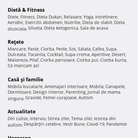
Dietă & Fitness
Diete
Fitness
Dieta Dukan
Relaxare
Yoga
Intretinere
,
,
,
,
,
,
Aerobic
Exercitii abdomen
Nutritie
Dieta de slabit
Dieta
,
,
,
,
Silueta
Dieta ketogenica
Sala de acasa
disociata
,
,
,
Reţete
Mancare
Paste
Ciorba
Peste
Sos
Salata
Cafea
Supa
,
,
,
,
,
,
,
,
Dulceata
Tocanita
Cocktail
Supa crema
Aperitive
Desert
,
,
,
,
,
,
Maioneza
Pilaf
Ciorba perisoare
Ciorba pui
Ciorba burta
,
,
,
,
,
Ce mancam azi
Casă şi familie
Mobila bucatarie
Amenajari interioare
Mobila
Canapele
,
,
,
,
Dormitoare
Design interior
Parenting
Jurnal de mama
,
,
,
Gravide
Femei curajoase
Autism
singura
,
,
,
Actualitate
Din culise
Interviu
Stirea zilei
Tema zilei
Iesirea din
,
,
,
,
Despărţiri celebre
Vesti Bune
Covid-19
Pandemie
autism
,
,
,
,