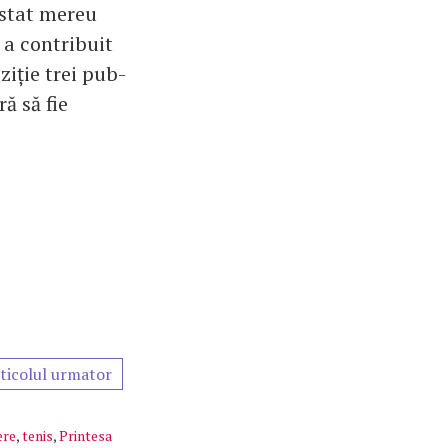
 stat mereu
 a contribuit
ziție trei pub-
ă să fie
ticolul urmator
ere
,
tenis
,
Printesa