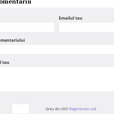
comentariu
Emailul tau
omentariului
l tau
Greu de citit?
Regenerare cod