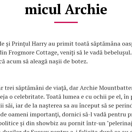
micul Archie
 și Prințul Harry au primit toată săptămâna oasp
din Frogmore Cottage, veniți să le vadă bebelușul.
că acum să aleagă nașii de botez.
ar trei săptămâni de viață, dar Archie Mountbatt
eja o celebritate. Toată lumea e cu ochii pe el, în
ii săi, iar de la nașterea sa au început să se perin
 de oameni importanți, dornici să-l vadă pentru p
politice și din showbiz au pornit într-un "pelerina
 ducilor de Sussex pentru a-i felicita după ce au 