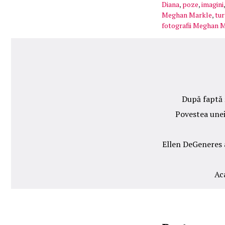
Diana
,
poze
,
imagini
Meghan Markle
,
tur
fotografii Meghan 
După faptă ș
Povestea unei
Ellen DeGeneres a
Aca