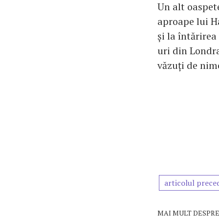
Un alt oaspet
aproape lui H
și la întărire
uri din Londra
văzuți de nime
articolul prece
MAI MULT DESPRE