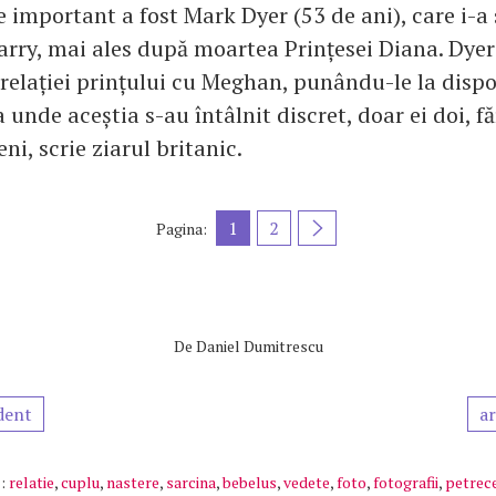
e important a fost Mark Dyer (53 de ani), care i-a
arry, mai ales după moartea Prințesei Diana. Dyer
a relației prințului cu Meghan, punându-le la dispo
 unde aceștia s-au întâlnit discret, doar ei doi, făr
ni, scrie ziarul britanic.
1
2
Pagina:
De
Daniel Dumitrescu
dent
ar
:
relatie
,
cuplu
,
nastere
,
sarcina
,
bebelus
,
vedete
,
foto
,
fotografii
,
petrec