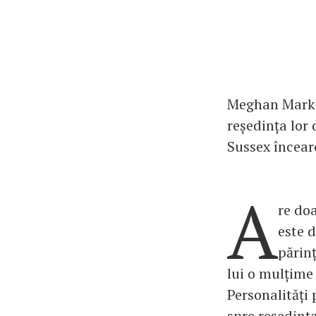
Meghan Markle
reședința lor 
Sussex încear
A
re do
este d
părinț
lui o mulțime
Personalități 
spre reședința