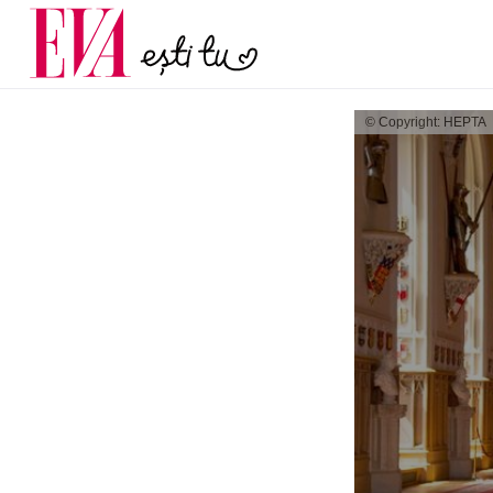
și 60 de ani. De ce te t
Carieră
pe măsură ce înaintez
Actualitate
© Copyright: HEPTA