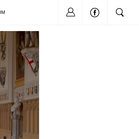
Nu ai cont?
Inregistreaza-
UM