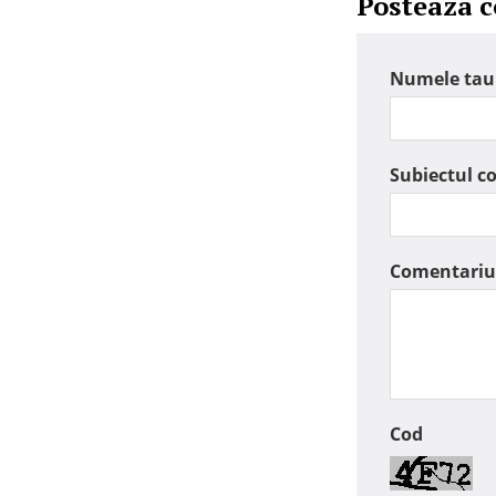
Posteaza 
Numele tau
Subiectul c
Comentariu
Cod