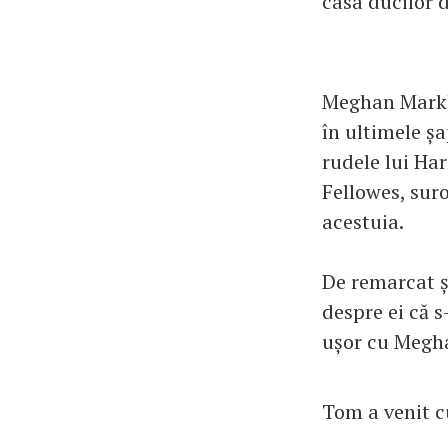
casa ducilor d
Meghan Markle 
în ultimele șa
rudele lui Ha
Fellowes, suro
acestuia.
De remarcat și
despre ei că s
ușor cu Meghan
Tom a venit cu