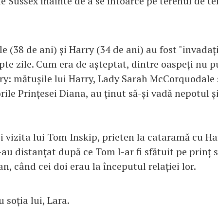
e Sussex înainte de a se întoarce pe terenul de te
(38 de ani) și Harry (34 de ani) au fost "invadați
pte zile. Cum era de așteptat, dintre oaspeți nu p
rry: mătușile lui Harry, Lady Sarah McCorquodale 
rile Prințesei Diana, au ținut să-și vadă nepotul și
 vizita lui Tom Inskip, prieten la cataramă cu Har
-au distanțat după ce Tom l-ar fi sfătuit pe prinț 
, când cei doi erau la începutul relației lor.
 soția lui, Lara.