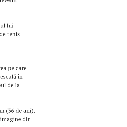
ul lui
de tenis
rea pe care
escală în
ul de la
an (36 de ani),
o imagine din