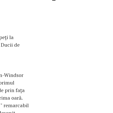
eți la
 Ducii de
en-Windsor
 primul
de prin fața
rima oară.
j" remarcabil
devenit