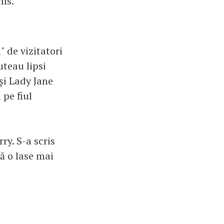
nis.
" de vizitatori
uteau lipsi
și Lady Jane
 pe fiul
ry. S-a scris
să o lase mai