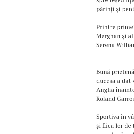
părinți și pen
Printre primel
Merghan și al
Serena Willia
Bună prietenă
ducesa a dat-o
Anglia înainte
Roland Garro
Sportiva în vâ
și fiica lor d