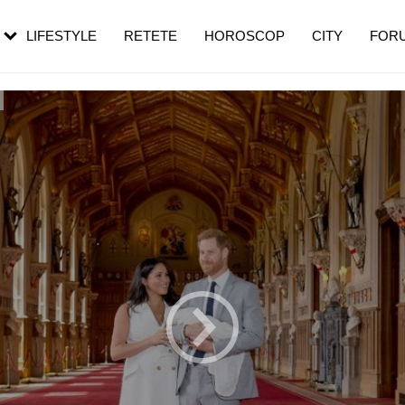
rezești mai des
Cât durează, cum te pregătești și cât
i în vârstă
de dureroasă este investigația
LIFESTYLE
RETETE
HOROSCOP
CITY
FOR