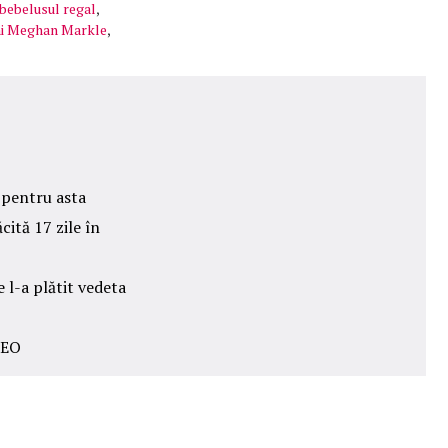
bebelusul regal
,
ni Meghan Markle
,
t pentru asta
ită 17 zile în
 l-a plătit vedeta
DEO