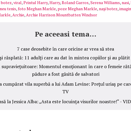
,
botez
,
viral
,
Printul Harry
,
Harry
,
Roland Garros
,
Serena Williams
,
nasi
,
neu tenis
,
foto Meghan Markle
,
poze Meghan Markle
,
naşi botez
,
imagi
Markle
,
Archie
,
Archie Harrison Mountbatten Windsor
Pe aceeasi tema...
7 case deosebite în care oricine ar vrea să stea
i răsplată: 11 adulți care au dat în mintea copiilor și au plăti
 supraviețuitoare: Momentul emoționant în care o femeie rătăc
pădure a fost găsită de salvatori
 cumpărat vila superbă a lui Adam Levine: Prețul uriaș pe care
TV
să la Jessica Alba: „Asta este locuința visurilor noastre!“ - VI