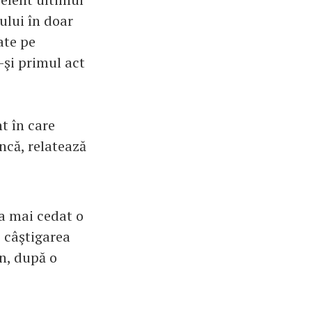
ului în doar
ate pe
-şi primul act
nt în care
ncă, relatează
 a mai cedat o
 câştigarea
n, după o