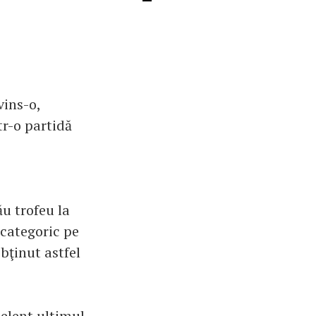
vins-o,
tr-o partidă
u trofeu la
 categoric pe
ţinut astfel
elent ultimul