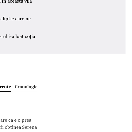
 în această vilă
aliptic care ne
ul i-a luat soția
ecente
|
Cronologic
pare ca e o prea
rii obtinea Serena