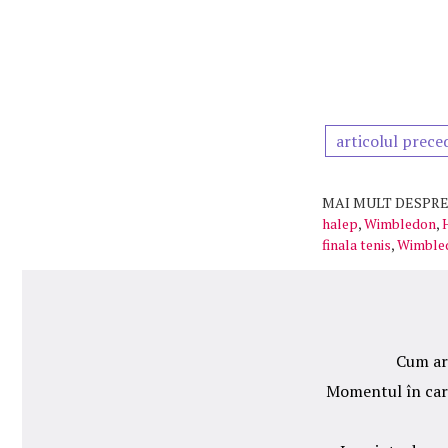
articolul prece
MAI MULT DESPRE
halep
,
Wimbledon
,
finala tenis
,
Wimble
Cum ară
Momentul în care