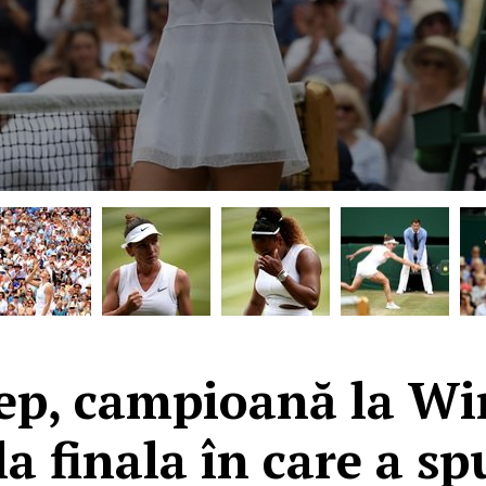
ep, campioană la Wi
la finala în care a sp