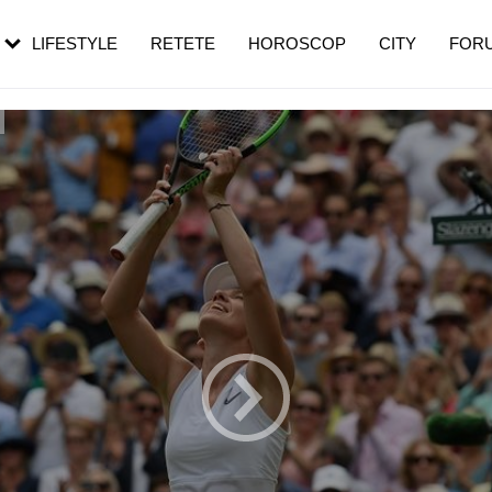
rebui să mergi
și 60 de ani. De ce te trezești mai des
pe măsură ce înaintezi în vârstă
LIFESTYLE
RETETE
HOROSCOP
CITY
FOR