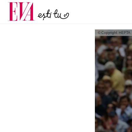
menopauză și când ar t
Carieră
la medic
Actualitate
© Copyright: HEPTA