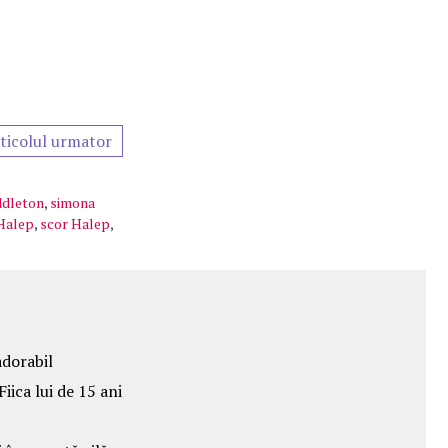
ticolul urmator
ddleton
,
simona
Halep
,
scor Halep
,
adorabil
ica lui de 15 ani