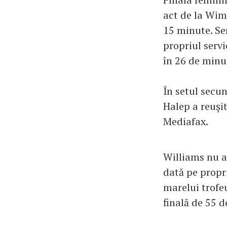
act de la Wim
15 minute. Se
propriul serv
în 26 de minu
În setul secu
Halep a reuşit
Mediafax.
Williams nu a 
dată pe propr
marelui trofe
finală de 55 