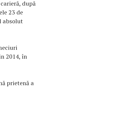
 carieră, după
ele 23 de
l absolut
meciuri
n 2014, în
nă prietenă a