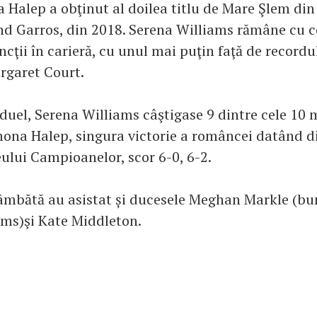
a Halep a obţinut al doilea titlu de Mare Şlem din
and Garros, din 2018. Serena Williams rămâne cu c
incţii în carieră, cu unul mai puţin faţă de recordu
rgaret Court.
 duel, Serena Williams câştigase 9 dintre cele 10 
mona Halep, singura victorie a româncei datând di
ului Campioanelor, scor 6-0, 6-2.
sâmbătă au asistat și ducesele Meghan Markle (bu
ams)şi Kate Middleton.