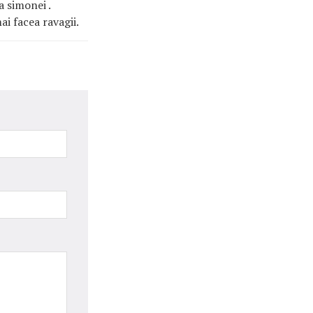
a simonei .
i facea ravagii.