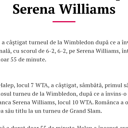
Serena Williams
a câştigat turneul de la Wimbledon după ce a în
nală, cu scorul de 6-2, 6-2, pe Serena Williams, în
doar 55 de minute.
alep, locul 7 WTA, a câştigat, sâmbătă, primul să
iosul turneu de la Wimbledon, după ce a învins-o
nca Serena Williams, locul 10 WTA. Românca a ob
ea său titlu la un turneu de Grand Slam.
nă a durat doar 55 de minute. Halep a început exc