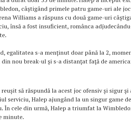
bledon, câştigând primele patru game-uri ale joc
rena Williams a răspuns cu două game-uri câştig
iciu, însă a fost insuficient, românca adjudecându
te.
nd, egalitatea s-a menținut doar până la 2, mome
 din nou break-ul şi s-a distanţat faţă de america
reușit să răspundă la acest joc ofensiv și sigur şi
iul serviciu, Halep ajungând la un singur game de
u. În cele din urmă, Halep a triumfat la Wimbledo
de minute.