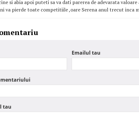
 cine si abia apoi puteti sa va dati parerea de adevarata valoare 
ni va pierde toate competitiile ,oare Serena anul trecut inca ma
comentariu
Emailul tau
omentariului
l tau