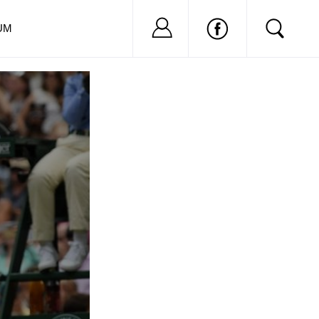
Nu ai cont?
Inregistreaza-
UM