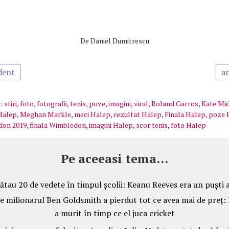
De
Daniel Dumitrescu
dent
ar
:
stiri
,
foto
,
fotografii
,
tenis
,
poze
,
imagini
,
viral
,
Roland Garros
,
Kate Mi
Halep
,
Meghan Markle
,
meci Halep
,
rezultat Halep
,
Finala Halep
,
poze 
don 2019
,
finala Wimbledon
,
imagini Halep
,
scor tenis
,
foto Halep
Pe aceeasi tema...
tau 20 de vedete în timpul școlii: Keanu Reeves era un puști 
 milionarul Ben Goldsmith a pierdut tot ce avea mai de preț: Fi
a murit în timp ce el juca cricket