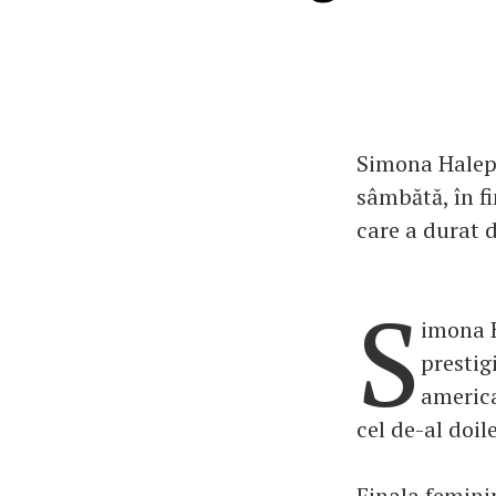
Simona Halep 
sâmbătă, în fi
care a durat 
S
imona H
prestig
america
cel de-al doil
Finala femini