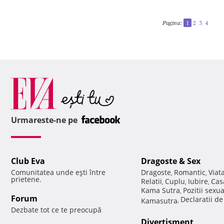
Pagina:
1
2
3
4
Urmareste-ne pe
Club Eva
Dragoste & Sex
Comunitatea unde eşti între
Dragoste
Romantic
Viat
,
,
prietene.
Relatii
Cuplu
Iubire
Cas
,
,
,
Kama Sutra
Pozitii sexu
,
Forum
Declaratii d
Kamasutra
,
Dezbate tot ce te preocupă
Divertisment