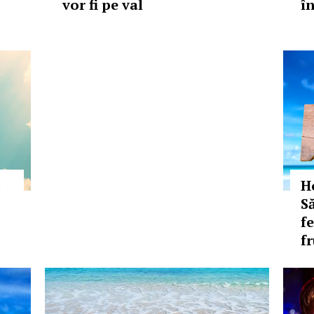
vor fi pe val
în
:
H
S
fe
f