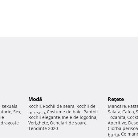
Modă
Reţete
a sexuala
Rochii
Rochii de seara
Rochii de
Mancare
Past
,
,
,
,
atorie
Sex
Costume de baie
Pantofi
Salata
Cafea
,
,
mireasa
,
,
,
,
,
ale
Rochii elegante
Inele de logodna
Tocanita
Cockt
,
,
,
e dragoste
Verighete
Ochelari de soare
Aperitive
Dese
,
,
,
Tendinte 2020
Ciorba perisoa
Ce manc
burta
,