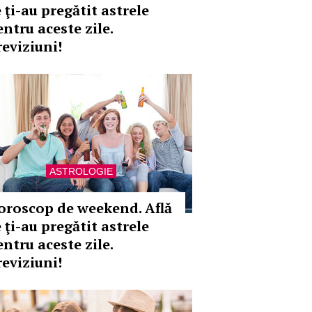
 ţi-au pregătit astrele
entru aceste zile.
reviziuni!
ASTROLOGIE
oroscop de weekend. Află
 ţi-au pregătit astrele
entru aceste zile.
reviziuni!