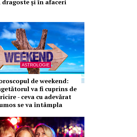
 dragoste și în afaceri
ASTROLOGIE
oroscopul de weekend:
ăgetătorul va fi cuprins de
ricire - ceva cu adevărat
rumos se va întâmpla