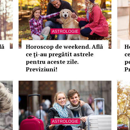
ASTROLOGIE
lă
Horoscop de weekend. Află
H
ce ţi-au pregătit astrele
ce
pentru aceste zile.
p
Previziuni!
P
ASTROLOGIE