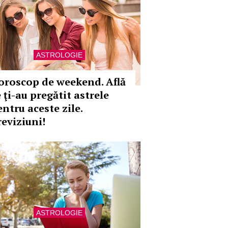
ASTROLOGIE
oroscop de weekend. Află
 ţi-au pregătit astrele
entru aceste zile.
reviziuni!
ASTROLOGIE