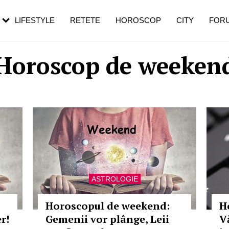
rebui să mergi
și 60 de ani. De ce te trezești mai des
pe măsură ce înaintezi în vârstă
LIFESTYLE
RETETE
HOROSCOP
CITY
FOR
Horoscop de weeken
ASTROLOGIE
Horoscopul de weekend:
H
r!
Gemenii vor plânge, Leii
V