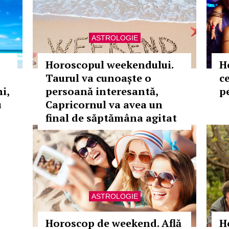
ASTROLOGIE
Horoscopul weekendului.
H
Taurul va cunoaște o
ce
i,
persoană interesantă,
p
u
Capricornul va avea un
final de săptămâna agitat
ASTROLOGIE
Horoscop de weekend. Află
H