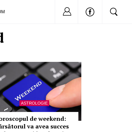
Nu ai cont?
Inregistreaza-
UM
d
ASTROLOGIE
oroscopul de weekend:
ărsătorul va avea succes