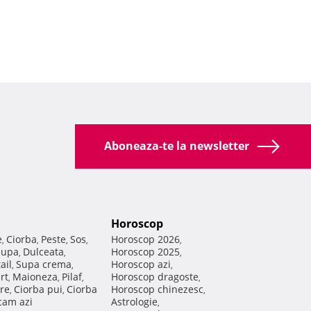
Aboneaza-te la newsletter
Horoscop
e
Ciorba
Peste
Sos
Horoscop 2026
,
,
,
,
,
Supa
Dulceata
Horoscop 2025
,
,
,
ail
Supa crema
Horoscop azi
,
,
,
rt
Maioneza
Pilaf
Horoscop dragoste
,
,
,
,
re
Ciorba pui
Ciorba
Horoscop chinezesc
,
,
,
am azi
Astrologie
,