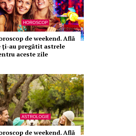
HOROSCOP
oroscop de weekend. Află
 ţi-au pregătit astrele
entru aceste zile
ASTROLOGIE
oroscop de weekend. Află