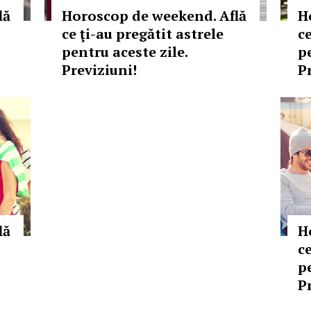
lă
Horoscop de weekend. Află
H
ce ţi-au pregătit astrele
ce
pentru aceste zile.
p
Previziuni!
P
lă
H
ce
p
P