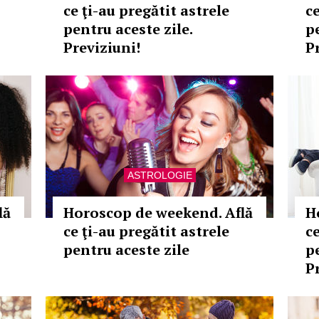
ce ţi-au pregătit astrele
ce
pentru aceste zile.
p
Previziuni!
P
ASTROLOGIE
lă
Horoscop de weekend. Află
H
ce ţi-au pregătit astrele
ce
pentru aceste zile
p
P