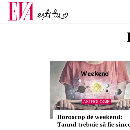
menopauză și când ar t
Carieră
la medic
Actualitate
ASTROLOGIE
Horoscop de weekend:
Taurul trebuie să fie since