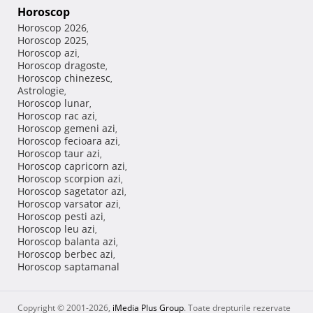
Horoscop
Horoscop 2026
,
Horoscop 2025
,
Horoscop azi
,
Horoscop dragoste
,
Horoscop chinezesc
,
Astrologie
,
Horoscop lunar
,
Horoscop rac azi
,
Horoscop gemeni azi
,
Horoscop fecioara azi
,
Horoscop taur azi
,
Horoscop capricorn azi
,
Horoscop scorpion azi
,
Horoscop sagetator azi
,
Horoscop varsator azi
,
Horoscop pesti azi
,
Horoscop leu azi
,
Horoscop balanta azi
,
Horoscop berbec azi
,
Horoscop saptamanal
Copyright © 2001-2026,
iMedia Plus Group
. Toate drepturile rezervate