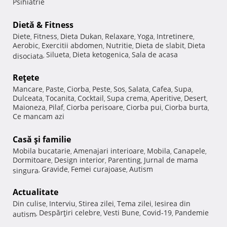
Psihiatrie
Dietă & Fitness
Diete
Fitness
Dieta Dukan
Relaxare
Yoga
Intretinere
,
,
,
,
,
,
Aerobic
Exercitii abdomen
Nutritie
Dieta de slabit
Dieta
,
,
,
,
Silueta
Dieta ketogenica
Sala de acasa
disociata
,
,
,
Reţete
Mancare
Paste
Ciorba
Peste
Sos
Salata
Cafea
Supa
,
,
,
,
,
,
,
,
Dulceata
Tocanita
Cocktail
Supa crema
Aperitive
Desert
,
,
,
,
,
,
Maioneza
Pilaf
Ciorba perisoare
Ciorba pui
Ciorba burta
,
,
,
,
,
Ce mancam azi
Casă şi familie
Mobila bucatarie
Amenajari interioare
Mobila
Canapele
,
,
,
,
Dormitoare
Design interior
Parenting
Jurnal de mama
,
,
,
Gravide
Femei curajoase
Autism
singura
,
,
,
Actualitate
Din culise
Interviu
Stirea zilei
Tema zilei
Iesirea din
,
,
,
,
Despărţiri celebre
Vesti Bune
Covid-19
Pandemie
autism
,
,
,
,