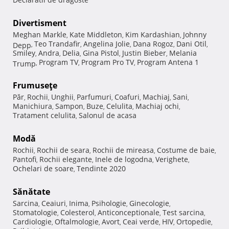
Divertisment
Meghan Markle
Kate Middleton
Kim Kardashian
Johnny
,
,
,
Teo Trandafir
Angelina Jolie
Dana Rogoz
Dani Otil
Depp
,
,
,
,
,
Smiley
Andra
Delia
Gina Pistol
Justin Bieber
Melania
,
,
,
,
,
Program TV
Program Pro TV
Program Antena 1
Trump
,
,
,
Frumuseţe
Păr
Rochii
Unghii
Parfumuri
Coafuri
Machiaj
Sani
,
,
,
,
,
,
,
Manichiura
Sampon
Buze
Celulita
Machiaj ochi
,
,
,
,
,
Tratament celulita
Salonul de acasa
,
Modă
Rochii
Rochii de seara
Rochii de mireasa
Costume de baie
,
,
,
,
Pantofi
Rochii elegante
Inele de logodna
Verighete
,
,
,
,
Ochelari de soare
Tendinte 2020
,
Sănătate
Sarcina
Ceaiuri
Inima
Psihologie
Ginecologie
,
,
,
,
,
Stomatologie
Colesterol
Anticonceptionale
Test sarcina
,
,
,
,
Cardiologie
Oftalmologie
Avort
Ceai verde
HIV
Ortopedie
,
,
,
,
,
,