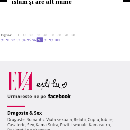
islam și are alt nume
Pagina:
1..
10..
20..
30..
40..
50..
60..
70..
80..
90
91
92
93
94
95
96
97
98
99
100..
Urmareste-ne pe
Dragoste & Sex
Dragoste
Romantic
Viata sexuala
Relatii
Cuplu
Iubire
,
,
,
,
,
,
Casatorie
Sex
Kama Sutra
Pozitii sexuale Kamasutra
,
,
,
,
Declaratii de dragoste