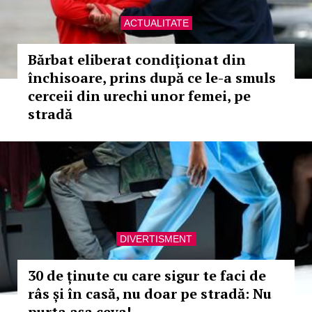
ACTUALITATE
Bărbat eliberat condiţionat din
închisoare, prins după ce le-a smuls
cerceii din urechi unor femei, pe
stradă
DIVERTISMENT
30 de ținute cu care sigur te faci de
râs și în casă, nu doar pe stradă: Nu
purta așa ceva!