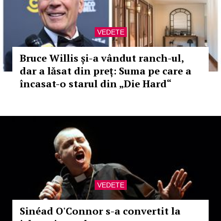
VEDETE
Bruce Willis și-a vândut ranch-ul,
dar a lăsat din preț: Suma pe care a
încasat-o starul din „Die Hard“
VEDETE
Sinéad O'Connor s-a convertit la