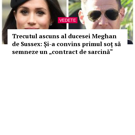
VEDETE
Trecutul ascuns al ducesei Meghan
de Sussex: Și-a convins primul soț să
semneze un „contract de sarcină“