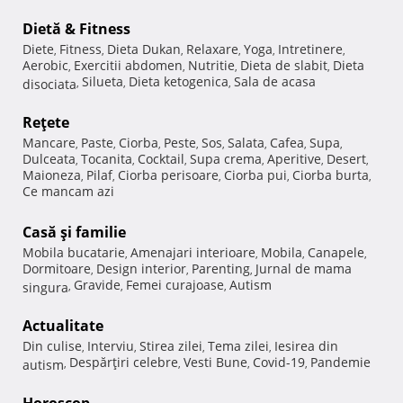
Dietă & Fitness
Diete
Fitness
Dieta Dukan
Relaxare
Yoga
Intretinere
,
,
,
,
,
,
Aerobic
Exercitii abdomen
Nutritie
Dieta de slabit
Dieta
,
,
,
,
Silueta
Dieta ketogenica
Sala de acasa
disociata
,
,
,
Reţete
Mancare
Paste
Ciorba
Peste
Sos
Salata
Cafea
Supa
,
,
,
,
,
,
,
,
Dulceata
Tocanita
Cocktail
Supa crema
Aperitive
Desert
,
,
,
,
,
,
Maioneza
Pilaf
Ciorba perisoare
Ciorba pui
Ciorba burta
,
,
,
,
,
Ce mancam azi
Casă şi familie
Mobila bucatarie
Amenajari interioare
Mobila
Canapele
,
,
,
,
Dormitoare
Design interior
Parenting
Jurnal de mama
,
,
,
Gravide
Femei curajoase
Autism
singura
,
,
,
Actualitate
Din culise
Interviu
Stirea zilei
Tema zilei
Iesirea din
,
,
,
,
Despărţiri celebre
Vesti Bune
Covid-19
Pandemie
autism
,
,
,
,