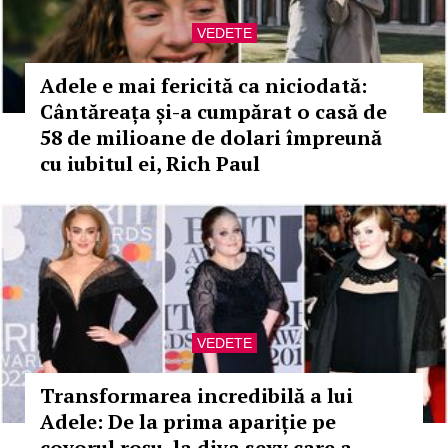
VEDETE
Adele e mai fericită ca niciodată:
Cântăreața și-a cumpărat o casă de
58 de milioane de dolari împreună
cu iubitul ei, Rich Paul
VEDETE
Transformarea incredibilă a lui
Adele: De la prima apariție pe
covorul roșu, la diva sexy care a