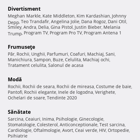
Divertisment
Meghan Markle
Kate Middleton
Kim Kardashian
Johnny
,
,
,
Teo Trandafir
Angelina Jolie
Dana Rogoz
Dani Otil
Depp
,
,
,
,
,
Smiley
Andra
Delia
Gina Pistol
Justin Bieber
Melania
,
,
,
,
,
Program TV
Program Pro TV
Program Antena 1
Trump
,
,
,
Frumuseţe
Păr
Rochii
Unghii
Parfumuri
Coafuri
Machiaj
Sani
,
,
,
,
,
,
,
Manichiura
Sampon
Buze
Celulita
Machiaj ochi
,
,
,
,
,
Tratament celulita
Salonul de acasa
,
Modă
Rochii
Rochii de seara
Rochii de mireasa
Costume de baie
,
,
,
,
Pantofi
Rochii elegante
Inele de logodna
Verighete
,
,
,
,
Ochelari de soare
Tendinte 2020
,
Sănătate
Sarcina
Ceaiuri
Inima
Psihologie
Ginecologie
,
,
,
,
,
Stomatologie
Colesterol
Anticonceptionale
Test sarcina
,
,
,
,
Cardiologie
Oftalmologie
Avort
Ceai verde
HIV
Ortopedie
,
,
,
,
,
,
Psihiatrie