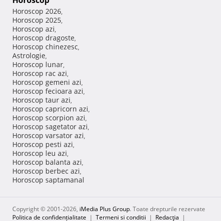
Horoscop
Horoscop 2026
,
Horoscop 2025
,
Horoscop azi
,
Horoscop dragoste
,
Horoscop chinezesc
,
Astrologie
,
Horoscop lunar
,
Horoscop rac azi
,
Horoscop gemeni azi
,
Horoscop fecioara azi
,
Horoscop taur azi
,
Horoscop capricorn azi
,
Horoscop scorpion azi
,
Horoscop sagetator azi
,
Horoscop varsator azi
,
Horoscop pesti azi
,
Horoscop leu azi
,
Horoscop balanta azi
,
Horoscop berbec azi
,
Horoscop saptamanal
Copyright © 2001-2026,
iMedia Plus Group
. Toate drepturile rezervate
Politica de confidențialitate
|
Termeni si conditii
|
Redacţia
|