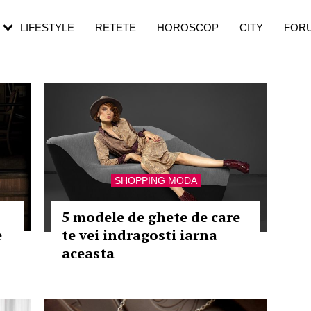
rebui să mergi
și 60 de ani. De ce te trezești mai des
pe măsură ce înaintezi în vârstă
LIFESTYLE
RETETE
HOROSCOP
CITY
FOR
SHOPPING MODA
5 modele de ghete de care
e
te vei indragosti iarna
aceasta