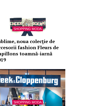
SHOPPING MODA
ublime, noua colecţie de
ccesorii fashion Fleurs de
apillons toamnă-iarnă
019
SHOPPING MODA