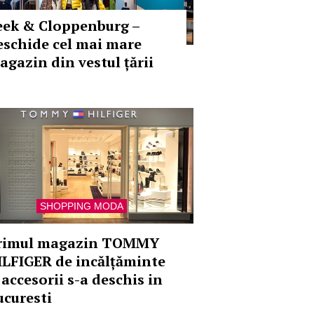
eek & Cloppenburg –
eschide cel mai mare
agazin din vestul țării
SHOPPING MODA
rimul magazin TOMMY
ILFIGER de incălțăminte
 accesorii s-a deschis in
ucuresti