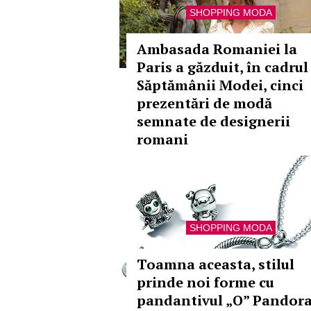
SHOPPING MODA
Ambasada Romaniei la
Paris a găzduit, în cadrul
Săptămânii Modei, cinci
prezentări de modă
semnate de designerii
romani
SHOPPING MODA
Toamna aceasta, stilul
prinde noi forme cu
pandantivul „O” Pandor