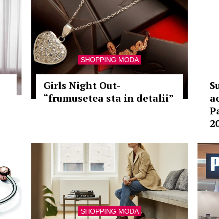
SHOPPING MODA
Girls Night Out-
S
“frumusetea sta in detalii”
a
P
2
SHOPPING MODA