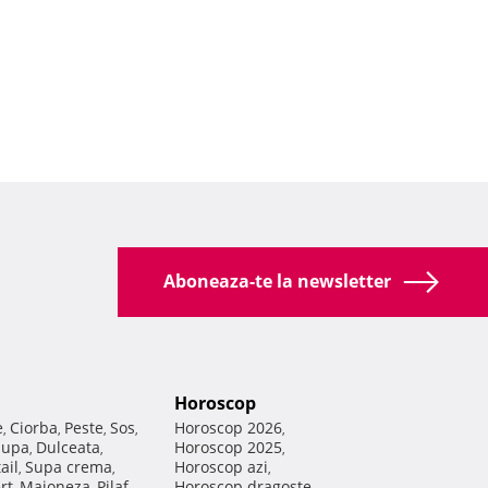
Aboneaza-te la newsletter
Horoscop
e
Ciorba
Peste
Sos
Horoscop 2026
,
,
,
,
,
Supa
Dulceata
Horoscop 2025
,
,
,
ail
Supa crema
Horoscop azi
,
,
,
rt
Maioneza
Pilaf
Horoscop dragoste
,
,
,
,