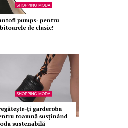
SHOPPING MODA
antofi pumps- pentru
bitoarele de clasic!
SHOPPING MODA
regătește-ți garderoba
entru toamnă susținând
oda sustenabilă