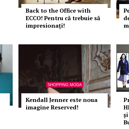
Back to the Office with
P
ECCO! Pentru că trebuie să
d
impresionați!
m
SHOPPING MODA
Kendall Jenner este noua
P
imagine Reserved!
H
și
B