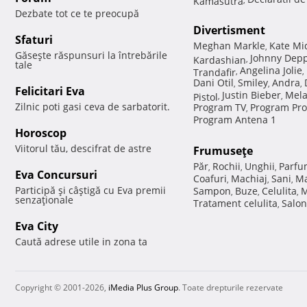
Dezbate tot ce te preocupă
Divertisment
Sfaturi
Meghan Markle
Kate Mi
,
Găseşte răspunsuri la întrebările
Johnny Dep
Kardashian
,
tale
Angelina Jolie
Trandafir
,
,
Dani Otil
Smiley
Andra
,
,
,
Felicitari Eva
Justin Bieber
Mela
Pistol
,
,
Zilnic poti gasi ceva de sarbatorit.
Program TV
Program Pro
,
Program Antena 1
Horoscop
Viitorul tău, descifrat de astre
Frumuseţe
Păr
Rochii
Unghii
Parfu
,
,
,
Eva Concursuri
Coafuri
Machiaj
Sani
Ma
,
,
,
Participă şi câştigă cu Eva premii
Sampon
Buze
Celulita
M
,
,
,
senzaţionale
Tratament celulita
Salon
,
Eva City
Caută adrese utile in zona ta
Copyright © 2001-2026,
iMedia Plus Group
. Toate drepturile rezervate