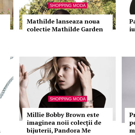
SHOPPING MODA
Mathilde lanseaza noua
P
colectie Mathilde Garden
iu
SHOPPING MODA
Millie Bobby Brown este
P
imaginea noii colecții de
p
a
bijuterii, Pandora Me
m