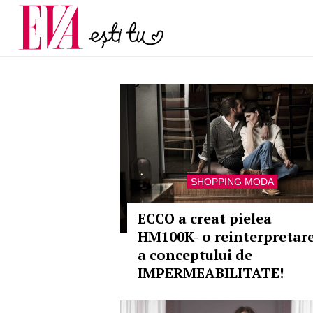
menopauză și când ar t
Carieră
la medic
Actualitate
SHOPPING MODA
ECCO a creat pielea
HM100K- o reinterpretar
a conceptului de
IMPERMEABILITATE!