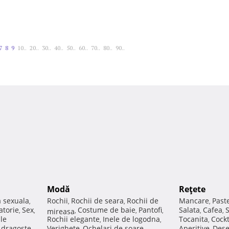
7
8
9
10..
20..
30..
40..
50..
60..
70..
80..
90..
Modă
Reţete
a sexuala
Rochii
Rochii de seara
Rochii de
Mancare
Past
,
,
,
,
atorie
Sex
Costume de baie
Pantofi
Salata
Cafea
,
,
mireasa
,
,
,
,
,
ale
Rochii elegante
Inele de logodna
Tocanita
Cockt
,
,
,
e dragoste
Verighete
Ochelari de soare
Aperitive
Dese
,
,
,