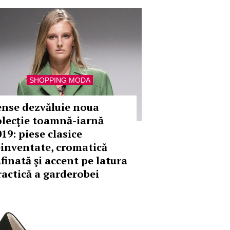
SHOPPING MODA
ense dezvăluie noua
olecţie toamnă-iarnă
19: piese clasice
einventate, cromatică
afinată şi accent pe latura
ractică a garderobei