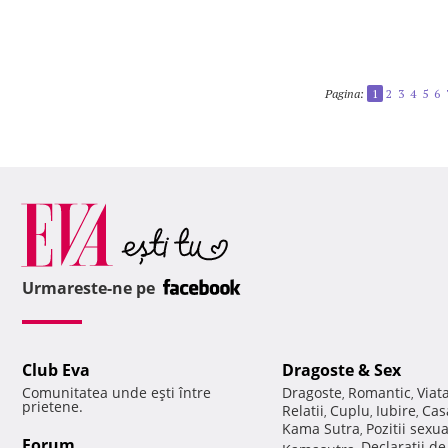
Pagina:
1
2
3
4
5
6
Urmareste-ne pe
Club Eva
Dragoste & Sex
Comunitatea unde eşti între
Dragoste
Romantic
Viat
,
,
prietene.
Relatii
Cuplu
Iubire
Cas
,
,
,
Kama Sutra
Pozitii sexu
,
Forum
Declaratii d
Kamasutra
,