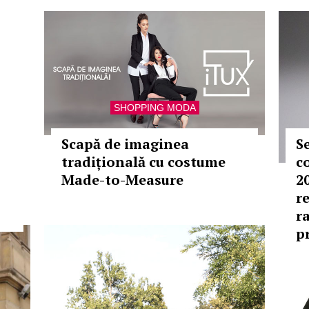
SHOPPING MODA
Scapă de imaginea
S
tradițională cu costume
c
Made-to-Measure
20
r
r
p