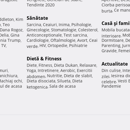
Tendinte 2020
Ciorba perisoa
Ce manc
burta
,
Sănătate
ddleton
Kim
,
Casă şi fami
p
Teo
Sarcina
Ceaiuri
Inima
Psihologie
,
,
,
,
,
Dana Rogoz
Ginecologie
Stomatologie
Colesterol
Mobila bucata
,
,
,
,
Delia
Gina
Anticonceptionale
Test sarcina
Mob
,
,
,
interioare
,
nia Trump
Cardiologie
Oftalmologie
Avort
Ceai
Dormitoare
De
,
,
,
,
,
 TV
HIV
Ortopedie
Psihiatrie
Parenting
Jur
,
verde
,
,
,
,
Gravide
Femei
,
Dietă & Fitness
Actualitate
Diete
Fitness
Dieta Dukan
Relaxare
,
,
,
,
muri
Yoga
Intretinere
Aerobic
Exercitii
Din culise
Inte
,
,
,
,
,
nichiura
Nutritie
Dieta de slabit
Iesirea d
,
abdomen
,
,
,
zilei
,
achiaj ochi
Dieta disociata
Silueta
Dieta
Vesti
,
,
,
celebre
,
ul de acasa
Sala de acasa
Pandemie
ketogenica
,