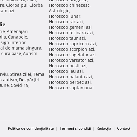
re
Ciorba pui
Ciorba
Horoscop chinezesc
,
,
,
am azi
Astrologie
,
Horoscop lunar
,
Horoscop rac azi
,
lie
Horoscop gemeni azi
,
rie
Amenajari
,
Horoscop fecioara azi
,
ila
Canapele
,
,
Horoscop taur azi
,
sign interior
,
Horoscop capricorn azi
,
nal de mama singura
,
Horoscop scorpion azi
,
 curajoase
Autism
,
Horoscop sagetator azi
,
Horoscop varsator azi
,
Horoscop pesti azi
,
Horoscop leu azi
,
rviu
Stirea zilei
Tema
,
,
Horoscop balanta azi
,
in autism
Despărţiri
,
Horoscop berbec azi
,
 Bune
Covid-19
,
,
Horoscop saptamanal
Politica de confidențialitate
|
Termeni si conditii
|
Redacţia
|
Contact