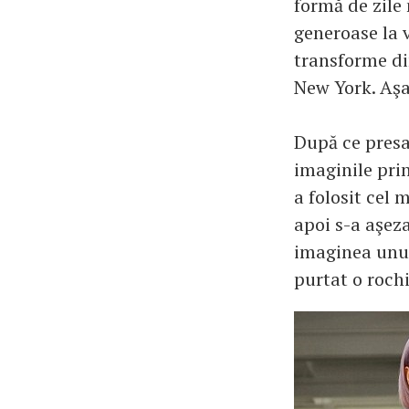
formă de zile 
generoase la 
transforme din
New York. Aşad
După ce presa 
imaginile pri
a folosit cel 
apoi s-a aşeza
imaginea unui
purtat o rochi