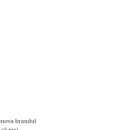
romova brandul
 că nici