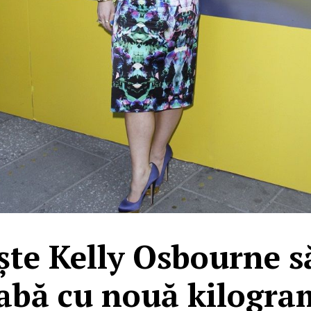
te Kelly Osbourne s
labă cu nouă kilogra