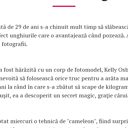
tă de 29 de ani s-a chinuit mult timp să slăbească
ect unghiurile care o avantajează când pozează. 
 fotografii.
 fost hărăzită cu un corp de fotomodel, Kelly Os
nevoită să folosească orice truc pentru a arăta mai
ni la rând în care s-a zbătut să scape de kilogram
euşit, ea a descoperit un secret magic, graţie căru
tat miercuri o tehnică de "cameleon", fiind surpri