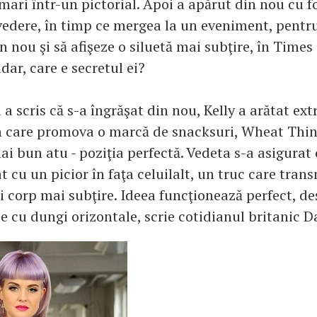
mari într-un pictorial. Apoi a apărut din nou cu f
vedere, în timp ce mergea la un eveniment, pentru
 nou şi să afişeze o siluetă mai subţire, în Times
ar, care e secretul ei?
a scris că s-a îngrăşat din nou, Kelly a arătat ext
n care promova o marcă de snacksuri, Wheat Thin
mai bun atu - poziţia perfectă. Vedeta s-a asigurat 
t cu un picior în faţa celuilalt, un truc care tran
 corp mai subţire. Ideea funcţionează perfect, deş
e cu dungi orizontale, scrie cotidianul britanic Da