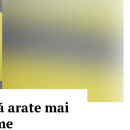
ă arate mai
me