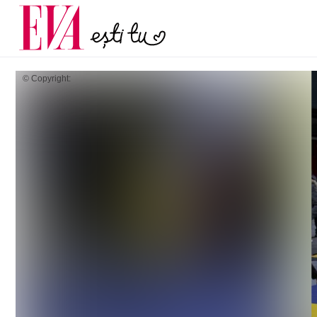
și 60 de ani. De ce te t
Carieră
pe măsură ce înaintez
Actualitate
© Copyright: