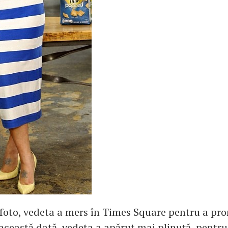
foto, vedeta a mers în Times Square pentru a p
această dată, vedeta a apărut mai plinuţă, pentru