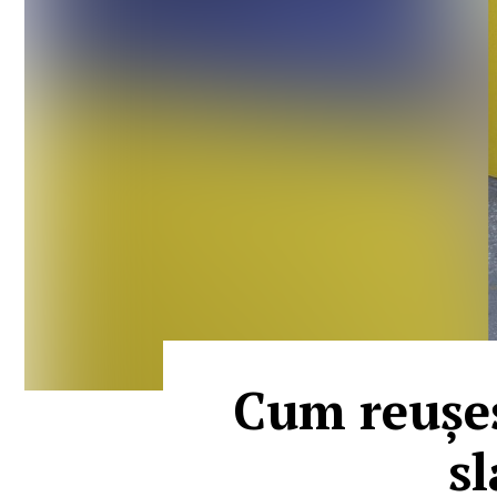
Cum reușeș
s