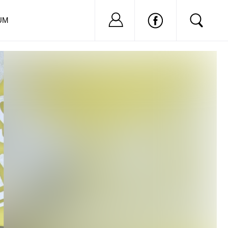
Nu ai cont?
Inregistreaza-
UM