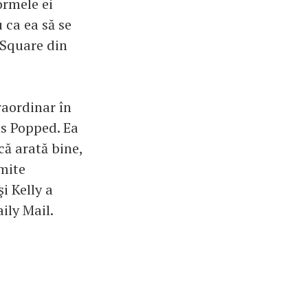
ormele ei
 ca ea să se
 Square din
raordinar în
s Popped. Ea
că arată bine,
smite
i Kelly a
ily Mail.