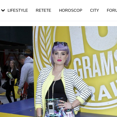
rezești mai des
Cât durează, cum te pregătești și cât
i în vârstă
de dureroasă este investigația
LIFESTYLE
RETETE
HOROSCOP
CITY
FOR