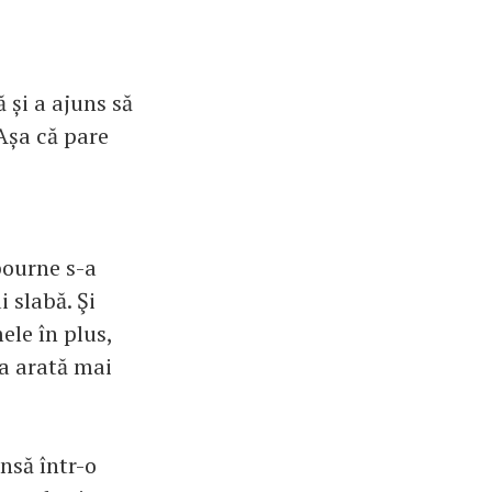
 și a ajuns să
Așa că pare
bourne s-a
 slabă. Şi
ele în plus,
ia arată mai
nsă într-o