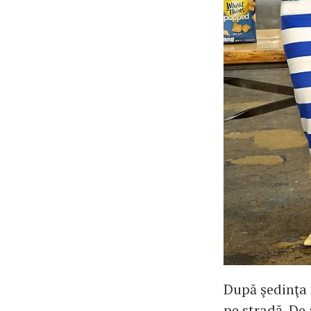
După şedinţa 
pe stradă. De 